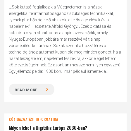
„„Sok kutató foglalkozik a Műegyetemen is a házak
energetikai fenntarthatóságához szükséges technikákkal,
ilyenek pl. a hőszigetelő ablakok, a tetőszigetelések és a
napelemek” – ecsetelte Alföldi György. „Ezek oktatása és
kutatása olyan stabil tudás alapján szerveződik, amely
Nyugat-Európában jobbára már részévé vált a napi
városépítési kultúrának. Sokak szerint a hozzáférés a
technológiához automatikusan old meg minden gondot: ha a
házat leszigetelem, napelemet teszek rá, akkor eleget tettem
kötelezettségeimnek. Ez azonban messze nem ilyen egyszerű.
Egy jellemző példa: 1900 körül már például ismerték a...
READ MORE
KÖZIGAZGATÁSI INFORMATIKA
Milyen lehet a Digitális Európa 2030-ban?