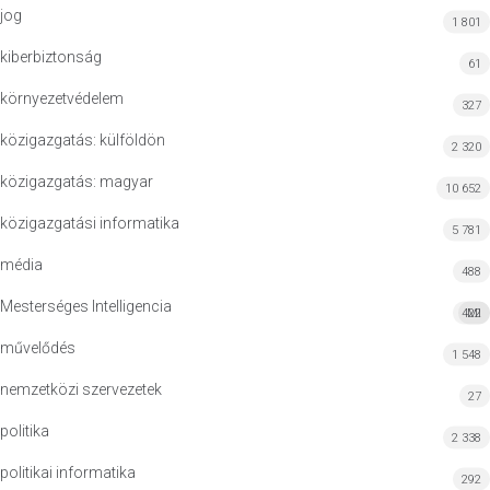
jog
1 801
kiberbiztonság
61
környezetvédelem
327
közigazgatás: külföldön
2 320
közigazgatás: magyar
10 652
közigazgatási informatika
5 781
média
488
Mesterséges Intelligencia
422
MI
művelődés
1 548
nemzetközi szervezetek
27
politika
2 338
politikai informatika
292