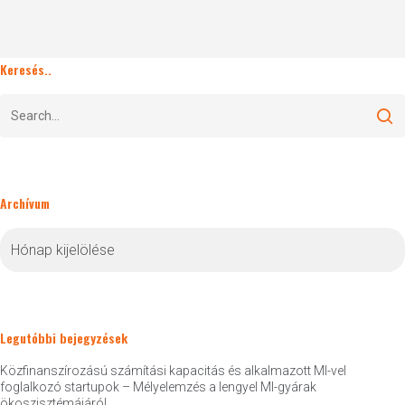
Keresés..
Archívum
Archívum
Legutóbbi bejegyzések
Közfinanszírozású számítási kapacitás és alkalmazott MI-vel
foglalkozó startupok – Mélyelemzés a lengyel MI-gyárak
ökoszisztémájáról