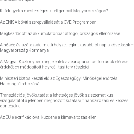
Ki felügyeli a mesterséges intelligenciát Magyarországon?
Az ENISA bővíti szerepvállalását a CVE Programban
Megkezdődött az akkumulátoripar átfogó, országos ellenőrzése
A hőség és szárazság miatti helyzet legkritikusabb öt napja következik –
Magyarország Kormánya
A Magyar Közlönyben megjelentek az európai uniós források elérése
érdekében módosított helyreállítási terv részletei
Miniszteri biztos készíti elő az Egészségügyi Minőségellenőrzési
Hatóság létrehozását
Transzlációs jövőkutatás: a lehetséges jövők szisztematikus
vizsgálatától a jelenben meghozott kutatási, finanszírozási és képzési
döntésekig
Az EU elektrifikációval küzdene a klímaváltozás ellen