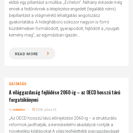
előbb egy pillantást a múltba: „Echelon”. Néhány évtizede még
ennek a fedőnévnek a leleplezése engedett (legalább némi)
bepillantást a világmérető lehallgatás angolszász
gyakorlatába. A hidegháború sokszor nagyon is forró
küzdelmeiben formálódott, gyarapodott, fejlődött a „nyugati
kemény mag”, az egymásban igazán...
READ MORE
GAZDASÁG
A világgazdaság fejlődése 2060-ig – az OECD hosszú távú
forgatókönyvei
by
redaktor
2018. július 22.
„Az OECD hosszú távú előrejelzése 2060-ig – a strukturális
reformok javíthatják, a kereskedelmi akadályok rontják a
növekedési kilátásokat A világ legfejlettebb piacgazdaságait