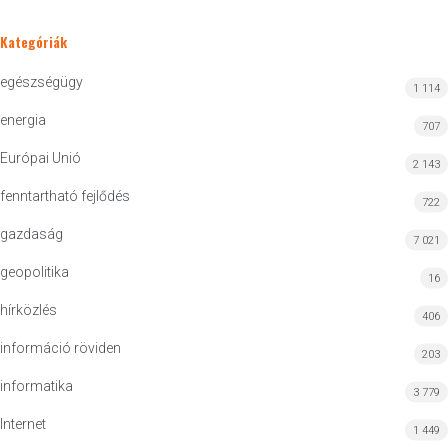
Kategóriák
egészségügy
1 114
energia
707
Európai Unió
2 143
fenntartható fejlődés
722
gazdaság
7 021
geopolitika
16
hírközlés
406
információ röviden
203
informatika
3 779
Internet
1 449