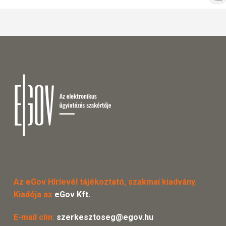
Az eGov Hírlevél tájékoztató, szakmai kiadvány.
Kiadója az
eGov Kft.
E-mail cím:
szerkesztoseg@egov.hu