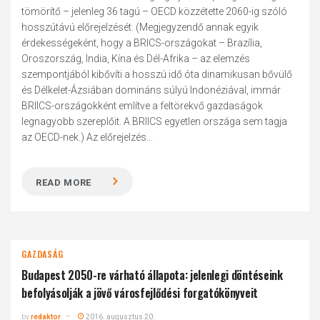
tömörítő – jelenleg 36 tagú – OECD közzétette 2060-ig szóló
hosszútávú előrejelzését. (Megjegyzendő annak egyik
érdekességeként, hogy a BRICS-országokat – Brazília,
Oroszország, India, Kína és Dél-Afrika – az elemzés
szempontjából kibővíti a hosszú idő óta dinamikusan bővülő
és Délkelet-Ázsiában domináns súlyú Indonéziával, immár
BRIICS-országokként említve a feltörekvő gazdaságok
legnagyobb szereplőit. A BRIICS egyetlen országa sem tagja
az OECD-nek.) Az előrejelzés...
READ MORE
GAZDASÁG
Budapest 2050-re várható állapota: jelenlegi döntéseink
befolyásolják a jövő városfejlődési forgatókönyveit
by
redaktor
2016. augusztus 20.