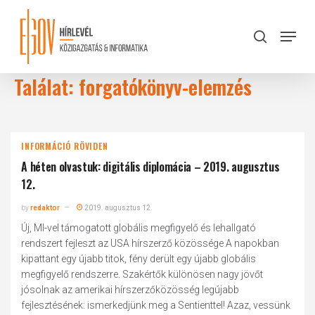
Skip
to
Menu
search
main
Close
content
Menu
Találat: forgatókönyv-elemzés
INFORMÁCIÓ RÖVIDEN
A héten olvastuk: digitális diplomácia – 2019. augusztus
12.
by
redaktor
2019. augusztus 12.
Új, MI-vel támogatott globális megfigyelő és lehallgató
rendszert fejleszt az USA hírszerző közössége A napokban
kipattant egy újabb titok, fény derült egy újabb globális
megfigyelő rendszerre. Szakértők különösen nagy jövőt
jósolnak az amerikai hírszerzőközösség legújabb
fejlesztésének: ismerkedjünk meg a Sentienttel! Azaz, vessünk