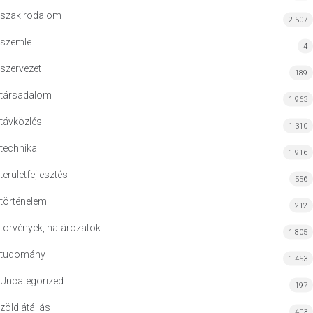
szakirodalom
2 507
szemle
4
szervezet
189
társadalom
1 963
távközlés
1 310
technika
1 916
területfejlesztés
556
történelem
212
törvények, határozatok
1 805
tudomány
1 453
Uncategorized
197
zöld átállás
403