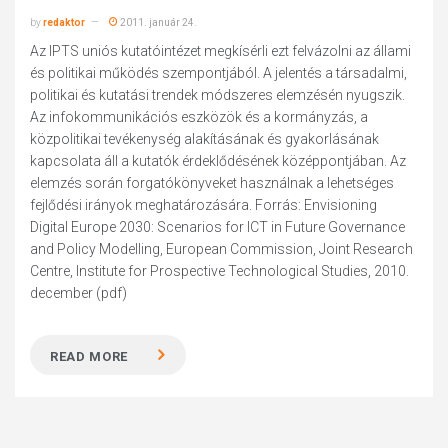
by
redaktor
2011. január 24.
Az IPTS uniós kutatóintézet megkísérli ezt felvázolni az állami
és politikai működés szempontjából. A jelentés a társadalmi,
politikai és kutatási trendek módszeres elemzésén nyugszik.
Az infokommunikációs eszközök és a kormányzás, a
közpolitikai tevékenység alakításának és gyakorlásának
kapcsolata áll a kutatók érdeklődésének középpontjában. Az
elemzés során forgatókönyveket használnak a lehetséges
fejlődési irányok meghatározására. Forrás: Envisioning
Digital Europe 2030: Scenarios for ICT in Future Governance
and Policy Modelling, European Commission, Joint Research
Centre, Institute for Prospective Technological Studies, 2010.
december (pdf)
READ MORE