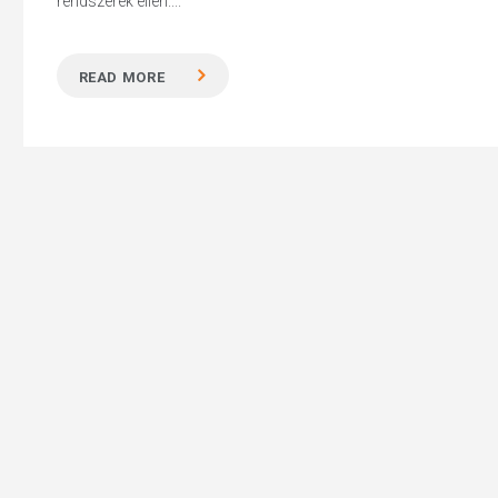
rendszerek ellen....
READ MORE
Hit enter to search or ESC to close