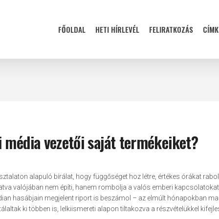
FŐOLDAL
HETI HÍRLEVÉL
FELIRATKOZÁS
CÍMK
 média vezetői saját termékeiket?
ztalaton alapuló bírálat, hogy függőséget hoz létre, értékes órákat rabol
atva valójában nem építi, hanem rombolja a valós emberi kapcsolatokat
ardian hasábjain megjelent riport is beszámol – az elmúlt hónapokban m
tak ki többen is, lelkiismereti alapon tiltakozva a részvételükkel kifejle