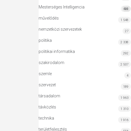
Mesterséges Intelligencia
422
MI
művelődés
1 548
nemzetközi szervezetek
27
politika
2 338
politikai informatika
292
szakirodalom
2 507
szemle
4
szervezet
189
társadalom
1 963
távközlés
1 310
technika
1 916
területfejlesztés