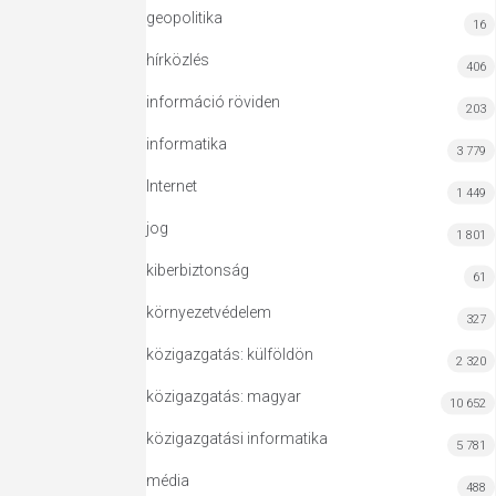
geopolitika
16
hírközlés
406
információ röviden
203
informatika
3 779
Internet
1 449
jog
1 801
kiberbiztonság
61
környezetvédelem
327
közigazgatás: külföldön
2 320
közigazgatás: magyar
10 652
közigazgatási informatika
5 781
média
488