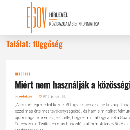
Skip
to
main
content
Találat: függőség
INTERNET
Miért nem használják a közösségi
by
redaktor
2018. január 28.
„A közösségi médiát kezdettől fogva kíséri az a hétköznapi tapas
ezzel más értelmes tevékenységektől, és hamis mintákat felmut
újdonságát e téren az jelentette, hogy – mint ahogy arról a Gu
Facebook, a Twitter és más hasonló platformok tervezői közül tálal