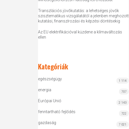
Transzlációs jövőkutatás: a lehetséges jövők
szisztematikus vizsgálatától a jelenben meghozott
kutatási, finanszírozási és képzési döntésekig
Az EU elektrifikációval küzdene a klímaváltozás
ellen
Kategóriák
egészségügy
1 114
energia
707
Európai Unió
2 143
fenntartható fejlődés
722
gazdaság
7 021