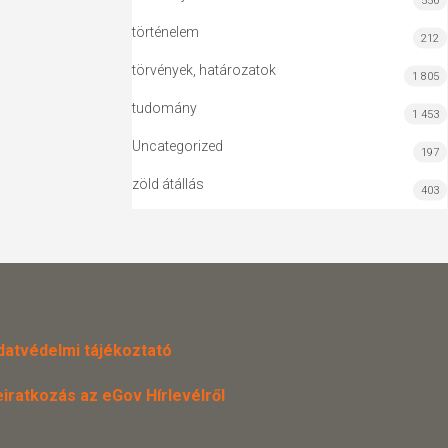
556
történelem
212
törvények, határozatok
1 805
tudomány
1 453
Uncategorized
197
zöld átállás
403
datvédelmi tájékoztató
eiratkozás az eGov Hírlevélről