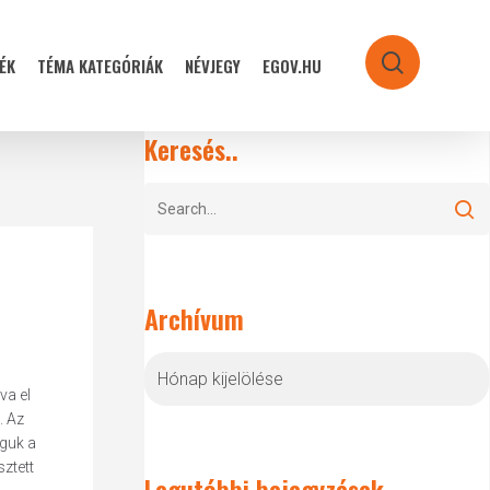
ÉK
TÉMA KATEGÓRIÁK
NÉVJEGY
EGOV.HU
search
Keresés..
Archívum
Archívum
va el
. Az
aguk a
sztett
Legutóbbi bejegyzések