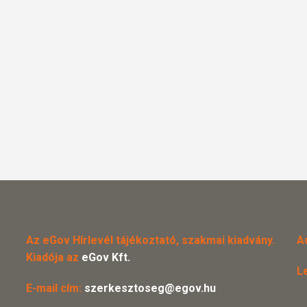
Az eGov Hírlevél tájékoztató, szakmai kiadvány.
A
Kiadója az
eGov Kft.
L
E-mail cím:
szerkesztoseg@egov.hu