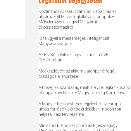
Közfinanszírozású számítási kapacitás és
alkalmazott MI-vel foglalkozó startupok –
Mélyelemzés a lengyel MI-gyárak
ökoszisztémájáról
Ki felügyeli a mesterséges intelligenciát
Magyarországon?
Az ENISA bővíti szerepvállalását a CVE
Programban
Megkezdődött az akkumulátoripar átfogó,
országos ellenőrzése
A hőség és szárazság miatti helyzet legkritikusabb
öt napja következik – Magyarország Kormánya
A Magyar Közlönyben megjelentek az európai
uniós források elérése érdekében módosított
helyreállítási terv részletei
Miniszteri biztos készíti elő az Egészségügyi
Minőségellenőrzési Hatóság létrehozását