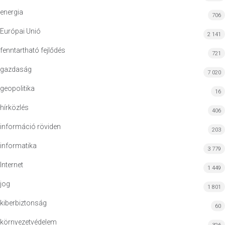
energia
706
Európai Unió
2 141
fenntartható fejlődés
721
gazdaság
7 020
geopolitika
16
hírközlés
406
információ röviden
203
informatika
3 779
Internet
1 449
jog
1 801
kiberbiztonság
60
környezetvédelem