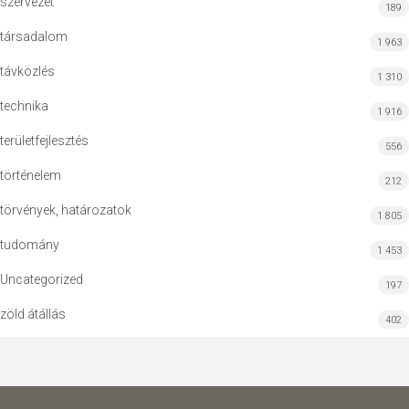
szervezet
189
társadalom
1 963
távközlés
1 310
technika
1 916
területfejlesztés
556
történelem
212
törvények, határozatok
1 805
tudomány
1 453
Uncategorized
197
zöld átállás
402