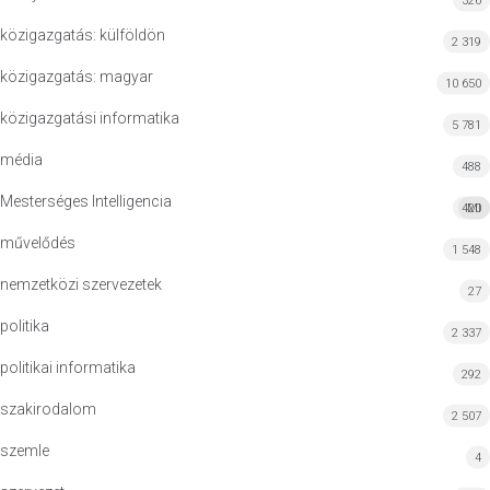
326
közigazgatás: külföldön
2 319
közigazgatás: magyar
10 650
közigazgatási informatika
5 781
média
488
Mesterséges Intelligencia
420
MI
művelődés
1 548
nemzetközi szervezetek
27
politika
2 337
politikai informatika
292
szakirodalom
2 507
szemle
4