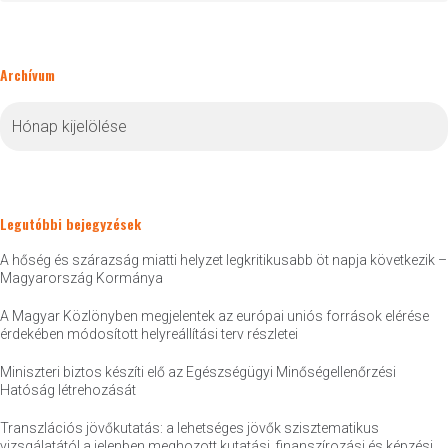
Archívum
Archívum
Legutóbbi bejegyzések
A hőség és szárazság miatti helyzet legkritikusabb öt napja következik –
Magyarország Kormánya
A Magyar Közlönyben megjelentek az európai uniós források elérése
érdekében módosított helyreállítási terv részletei
Miniszteri biztos készíti elő az Egészségügyi Minőségellenőrzési
Hatóság létrehozását
Transzlációs jövőkutatás: a lehetséges jövők szisztematikus
vizsgálatától a jelenben meghozott kutatási, finanszírozási és képzési