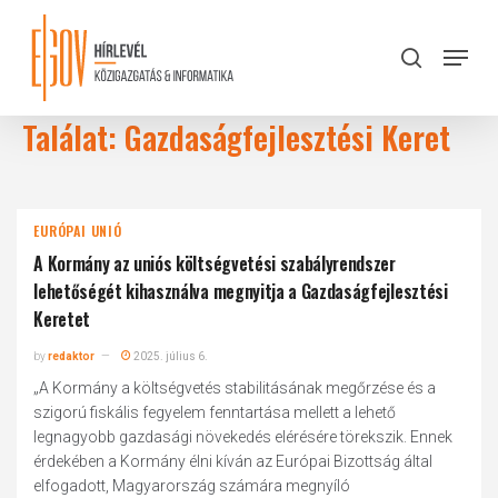
Skip
to
Menu
search
main
Close
content
Menu
Találat: Gazdaságfejlesztési Keret
EURÓPAI UNIÓ
A Kormány az uniós költségvetési szabályrendszer
lehetőségét kihasználva megnyitja a Gazdaságfejlesztési
Keretet
by
redaktor
2025. július 6.
„A Kormány a költségvetés stabilitásának megőrzése és a
szigorú fiskális fegyelem fenntartása mellett a lehető
legnagyobb gazdasági növekedés elérésére törekszik. Ennek
érdekében a Kormány élni kíván az Európai Bizottság által
elfogadott, Magyarország számára megnyíló