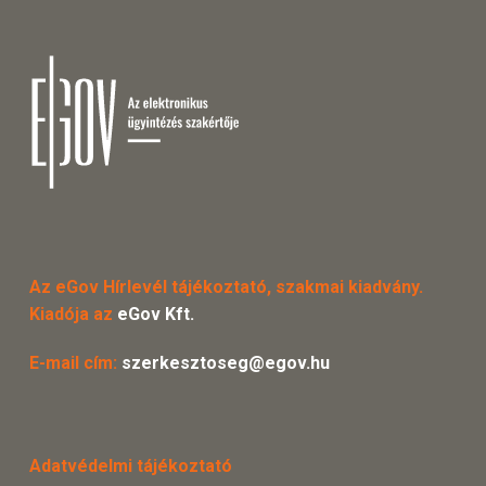
Az eGov Hírlevél tájékoztató, szakmai kiadvány.
Kiadója az
eGov Kft.
E-mail cím:
szerkesztoseg@egov.hu
Adatvédelmi tájékoztató