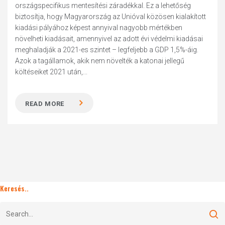
országspecifikus mentesítési záradékkal. Ez a lehetőség
biztosítja, hogy Magyarország az Unióval közösen kialakított
kiadási pályához képest annyival nagyobb mértékben
növelheti kiadásait, amennyivel az adott évi védelmi kiadásai
meghaladják a 2021-es szintet – legfeljebb a GDP 1,5%-áig.
Azok a tagállamok, akik nem növelték a katonai jellegű
költéseiket 2021 után,...
READ MORE
Keresés..