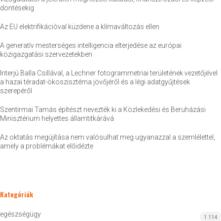
döntésekig
Az EU elektrifikációval küzdene a klímaváltozás ellen
A generatív mesterséges intelligencia elterjedése az európai
közigazgatási szervezetekben
Interjú Balla Csillával, a Lechner fotogrammetriai területének vezetőjével
a hazai téradat-ökoszisztéma jövőjéről és a légi adatgyűjtések
szerepéről
Szentirmai Tamás építészt nevezték ki a Közlekedési és Beruházási
Minisztérium helyettes államtitkárává
Az oktatás megújítása nem valósulhat meg ugyanazzal a szemlélettel,
amely a problémákat előidézte
Kategóriák
egészségügy
1 114