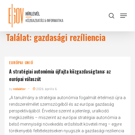
Skip
to
Menu
search
main
Close
content
Menu
Találat: gazdasági rezíliencia
EURÓPAI UNIÓ
A stratégiai autonómia újfajta közgazdaságtana: az
európai válaszút
by
redaktor
2026. április 6.
„A tanulmány a stratégiai autonómia fogalmát értelmezi újra a
rendszerelmélet szemszögéből és az európai gazdaság
perspektívájából. Érvelése szerint a jelenlegi, uralkodó
megközelítés – miszerint az európai stratégiai autonómia a
belső mennyiségi növekedés erősítését követeli meg – egyre
törékenyebb feltételezéseken nyugszik a gazdasági reziliencia