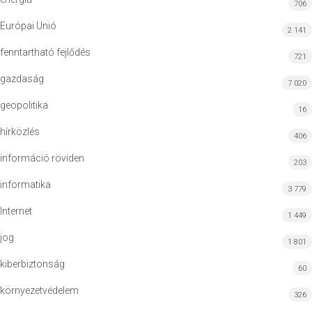
706
Európai Unió
2 141
fenntartható fejlődés
721
gazdaság
7 020
geopolitika
16
hírközlés
406
információ röviden
203
informatika
3 779
Internet
1 449
jog
1 801
kiberbiztonság
60
környezetvédelem
326