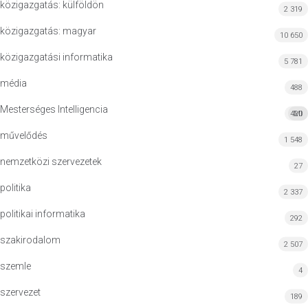
közigazgatás: külföldön
2 319
közigazgatás: magyar
10 650
közigazgatási informatika
5 781
média
488
Mesterséges Intelligencia
420
MI
művelődés
1 548
nemzetközi szervezetek
27
politika
2 337
politikai informatika
292
szakirodalom
2 507
szemle
4
szervezet
189