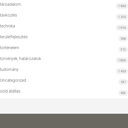
társadalom
1 963
távközlés
1 310
technika
1 916
területfejlesztés
556
történelem
212
törvények, határozatok
1 805
tudomány
1 453
Uncategorized
197
zöld átállás
402