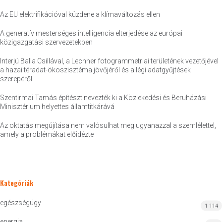
Az EU elektrifikációval küzdene a klímaváltozás ellen
A generatív mesterséges intelligencia elterjedése az európai
közigazgatási szervezetekben
Interjú Balla Csillával, a Lechner fotogrammetriai területének vezetőjével
a hazai téradat-ökoszisztéma jövőjéről és a légi adatgyűjtések
szerepéről
Szentirmai Tamás építészt nevezték ki a Közlekedési és Beruházási
Minisztérium helyettes államtitkárává
Az oktatás megújítása nem valósulhat meg ugyanazzal a szemlélettel,
amely a problémákat előidézte
Kategóriák
egészségügy
1 114
energia