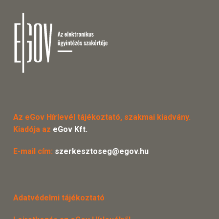
Az eGov Hírlevél tájékoztató, szakmai kiadvány.
Kiadója az
eGov Kft.
E-mail cím:
szerkesztoseg@egov.hu
Adatvédelmi tájékoztató