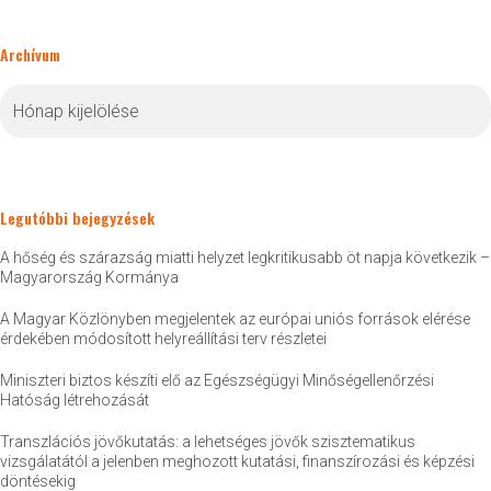
Archívum
Archívum
Legutóbbi bejegyzések
A hőség és szárazság miatti helyzet legkritikusabb öt napja következik –
Magyarország Kormánya
A Magyar Közlönyben megjelentek az európai uniós források elérése
érdekében módosított helyreállítási terv részletei
Miniszteri biztos készíti elő az Egészségügyi Minőségellenőrzési
Hatóság létrehozását
Transzlációs jövőkutatás: a lehetséges jövők szisztematikus
vizsgálatától a jelenben meghozott kutatási, finanszírozási és képzési
döntésekig