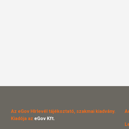
Az eGov Hírlevél tájékoztató, szakmai kiadvány.
A
Kiadója az
eGov Kft.
L