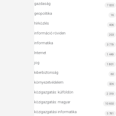
gazdaság
7 020
geopolitika
16
hírközlés
406
információ röviden
203
informatika
3 779
Internet
1 449
jog
1 801
kiberbiztonság
60
környezetvédelem
326
közigazgatás: külföldön
2 319
közigazgatás: magyar
10 650
közigazgatási informatika
5 781