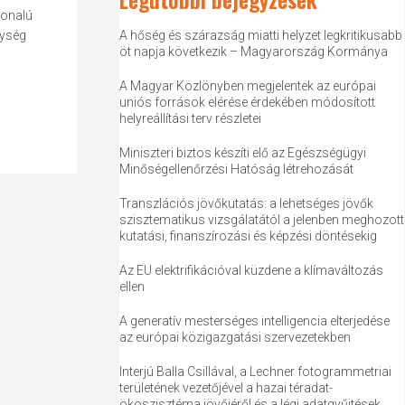
vonalú
nység
A hőség és szárazság miatti helyzet legkritikusabb
öt napja következik – Magyarország Kormánya
A Magyar Közlönyben megjelentek az európai
uniós források elérése érdekében módosított
helyreállítási terv részletei
Miniszteri biztos készíti elő az Egészségügyi
Minőségellenőrzési Hatóság létrehozását
Transzlációs jövőkutatás: a lehetséges jövők
szisztematikus vizsgálatától a jelenben meghozott
kutatási, finanszírozási és képzési döntésekig
Az EU elektrifikációval küzdene a klímaváltozás
ellen
A generatív mesterséges intelligencia elterjedése
az európai közigazgatási szervezetekben
Interjú Balla Csillával, a Lechner fotogrammetriai
területének vezetőjével a hazai téradat-
ökoszisztéma jövőjéről és a légi adatgyűjtések