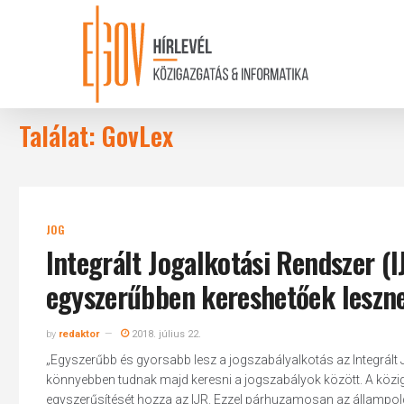
Skip
to
main
content
Találat: GovLex
JOG
Integrált Jogalkotási Rendszer (
egyszerűbben kereshetőek leszne
by
redaktor
2018. július 22.
„Egyszerűbb és gyorsabb lesz a jogszabályalkotás az Integrált 
könnyebben tudnak majd keresni a jogszabályok között. A közig
egyszerűsítését hozza az IJR. Ezzel párhuzamosan az állampolg