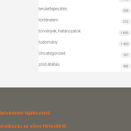
területfejlesztés
556
történelem
212
törvények, határozatok
1 805
tudomány
1 453
Uncategorized
197
zöld átállás
402
datvédelmi tájékoztató
eiratkozás az eGov Hírlevélről