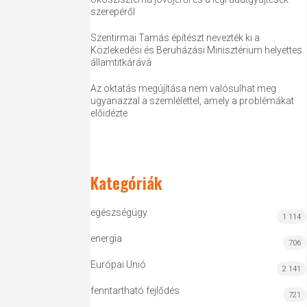
szerepéről
Szentirmai Tamás építészt nevezték ki a
Közlekedési és Beruházási Minisztérium helyettes
államtitkárává
Az oktatás megújítása nem valósulhat meg
ugyanazzal a szemlélettel, amely a problémákat
előidézte
Kategóriák
egészségügy
1 114
energia
706
Európai Unió
2 141
fenntartható fejlődés
721