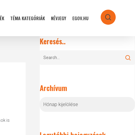
ÉK
TÉMA KATEGÓRIÁK
NÉVJEGY
EGOV.HU
search
Keresés..
Archívum
Archívum
sok is
Legutóbbi bejegyzések