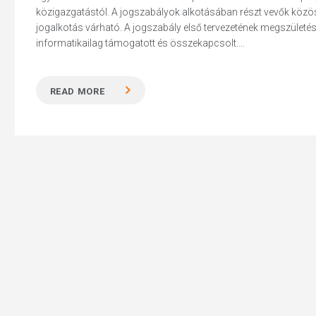
közigazgatástól. A jogszabályok alkotásában részt vevők közö
jogalkotás várható. A jogszabály első tervezetének megszületé
informatikailag támogatott és összekapcsolt....
Hit enter to search or ESC to close
READ MORE