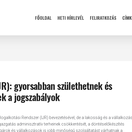
FŐOLDAL
HETI HÍRLEVÉL
FELIRATKOZÁS
CÍMK
IJR): gyorsabban születhetnek és
k a jogszabályok
Jogalkotási Rendszer (IJR) bevezetésével, de a lakosság és a vállalkozá
azgatás adminisztratív terheinek csökkentését, a döntéselőkészítés
árok és vállalkozások is jobb minőségű szolgáltatást várhatnak a