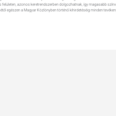
s felületen, azonos keretrendszerben dolgozhatnak, így magasabb szín
sétől egészen a Magyar Közlönyben történő kihirdetéséig minden tevéke