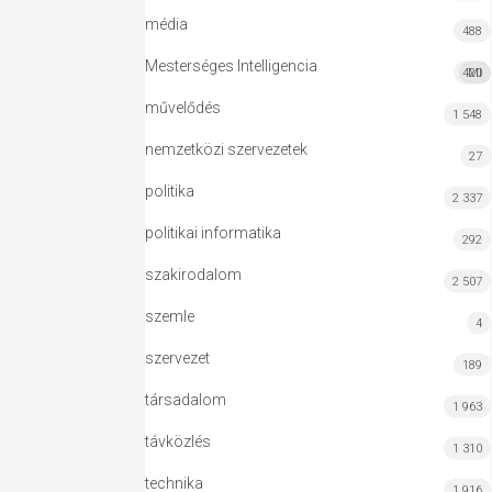
média
488
Mesterséges Intelligencia
420
MI
művelődés
1 548
nemzetközi szervezetek
27
politika
2 337
politikai informatika
292
szakirodalom
2 507
szemle
4
szervezet
189
társadalom
1 963
távközlés
1 310
technika
1 916