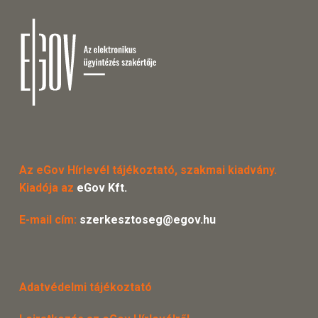
Az eGov Hírlevél tájékoztató, szakmai kiadvány.
Kiadója az
eGov Kft.
E-mail cím:
szerkesztoseg@egov.hu
Adatvédelmi tájékoztató