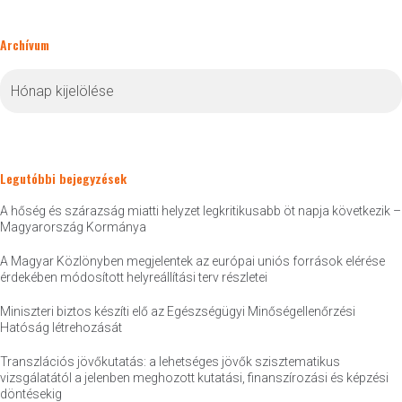
Archívum
Archívum
Legutóbbi bejegyzések
A hőség és szárazság miatti helyzet legkritikusabb öt napja következik –
Magyarország Kormánya
A Magyar Közlönyben megjelentek az európai uniós források elérése
érdekében módosított helyreállítási terv részletei
Miniszteri biztos készíti elő az Egészségügyi Minőségellenőrzési
Hatóság létrehozását
Transzlációs jövőkutatás: a lehetséges jövők szisztematikus
vizsgálatától a jelenben meghozott kutatási, finanszírozási és képzési
döntésekig