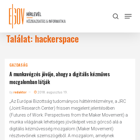
Skip
to
Menu
search
main
Close
content
Menu
Találat: hackerspace
GAZDASÁG
A munkavégzés jövője, ahogy a digitális kézműves
mozgalomban látják
by
redaktor
2018. augusztus 19.
„Az Európai Bizottság tudományos háttérintézménye, a JRC
(Joint Research Center) frissen megjelent jelentésében
(Futures of Work: Perspectives from the Maker Movement) a
munka világának lehetséges jövőképeit veszi górcső alá a
digitális kézművesség mozgalom (Maker Movement)
résztvevőinek szemszögéből. A mozgalom, amelynek