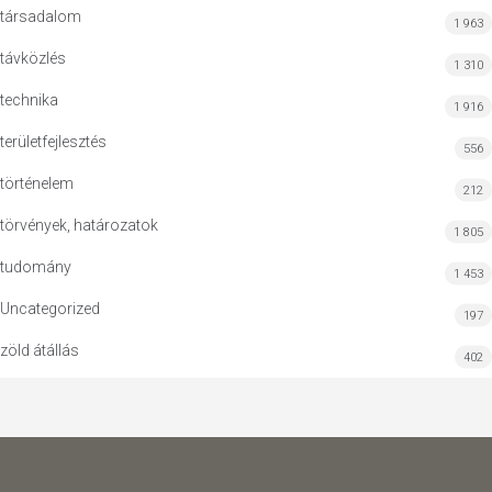
társadalom
1 963
távközlés
1 310
technika
1 916
területfejlesztés
556
történelem
212
törvények, határozatok
1 805
tudomány
1 453
Uncategorized
197
zöld átállás
402