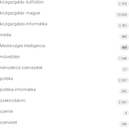
közigazgatás: külföldön
2 319
közigazgatás: magyar
10 650
közigazgatási informatika
5 781
média
488
Mesterséges Intelligencia
420
MI
művelődés
1 548
nemzetközi szervezetek
27
politika
2 337
politikai informatika
292
szakirodalom
2 507
szemle
4
szervezet
189