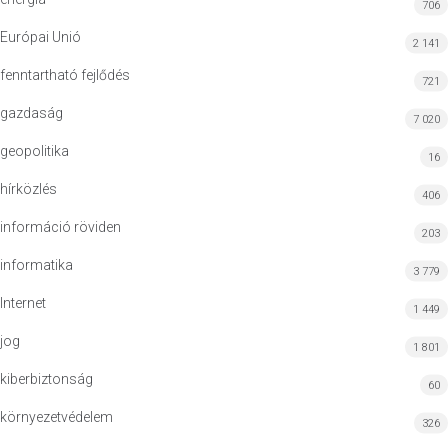
706
Európai Unió
2 141
fenntartható fejlődés
721
gazdaság
7 020
geopolitika
16
hírközlés
406
információ röviden
203
informatika
3 779
Internet
1 449
jog
1 801
kiberbiztonság
60
környezetvédelem
326