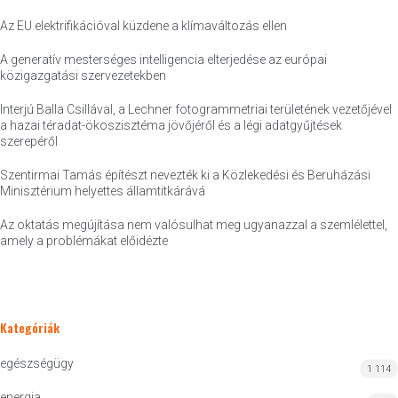
Az EU elektrifikációval küzdene a klímaváltozás ellen
A generatív mesterséges intelligencia elterjedése az európai
közigazgatási szervezetekben
Interjú Balla Csillával, a Lechner fotogrammetriai területének vezetőjével
a hazai téradat-ökoszisztéma jövőjéről és a légi adatgyűjtések
szerepéről
Szentirmai Tamás építészt nevezték ki a Közlekedési és Beruházási
Minisztérium helyettes államtitkárává
Az oktatás megújítása nem valósulhat meg ugyanazzal a szemlélettel,
amely a problémákat előidézte
Kategóriák
egészségügy
1 114
energia