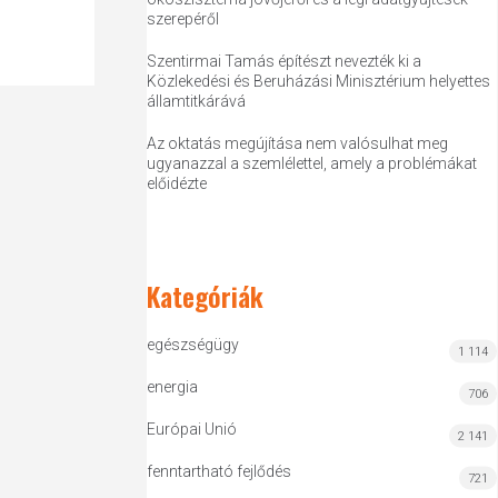
szerepéről
Szentirmai Tamás építészt nevezték ki a
Közlekedési és Beruházási Minisztérium helyettes
államtitkárává
Az oktatás megújítása nem valósulhat meg
ugyanazzal a szemlélettel, amely a problémákat
előidézte
Kategóriák
egészségügy
1 114
energia
706
Európai Unió
2 141
fenntartható fejlődés
721