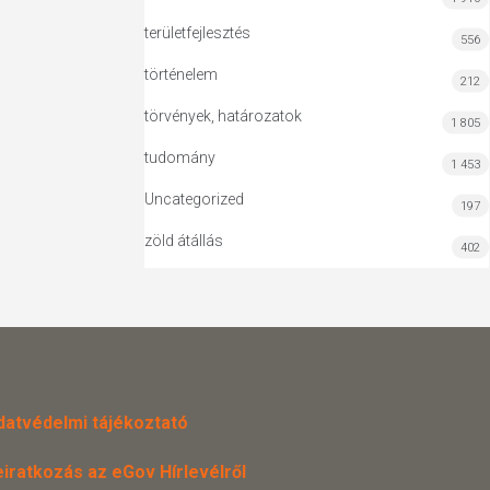
területfejlesztés
556
történelem
212
törvények, határozatok
1 805
tudomány
1 453
Uncategorized
197
zöld átállás
402
datvédelmi tájékoztató
eiratkozás az eGov Hírlevélről