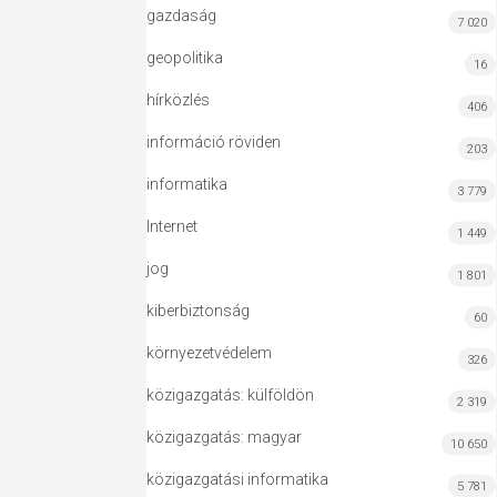
gazdaság
7 020
geopolitika
16
hírközlés
406
információ röviden
203
informatika
3 779
Internet
1 449
jog
1 801
kiberbiztonság
60
környezetvédelem
326
közigazgatás: külföldön
2 319
közigazgatás: magyar
10 650
közigazgatási informatika
5 781