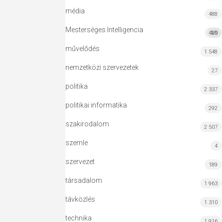
média
488
Mesterséges Intelligencia
420
MI
művelődés
1 548
nemzetközi szervezetek
27
politika
2 337
politikai informatika
292
szakirodalom
2 507
szemle
4
szervezet
189
társadalom
1 963
távközlés
1 310
technika
1 916