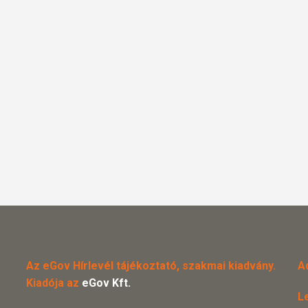
Az eGov Hírlevél tájékoztató, szakmai kiadvány.
A
Kiadója az
eGov Kft.
L