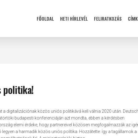
FŐOLDAL
HETI HÍRLEVÉL
FELIRATKOZÁS
CÍMK
 politika!
int a digitalizációnak közös uniós politikává kell válnia 2020 után. Deut
ütörtöki budapesti konferenciáján azt mondta, ebben a kérdésben
rszág elemi érdeke, hogy partnereivel közösen megfogalmazzák az igén
ó legyen a harmadik közös uniós politika. Hozzátette: így a tagállamok a