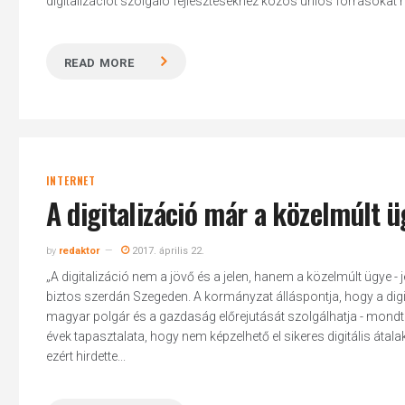
digitalizációt szolgáló fejlesztésekhez közös uniós forrásokat h
READ MORE
Hit enter to search or ESC to close
INTERNET
A digitalizáció már a közelmúlt ü
by
redaktor
2017. április 22.
„A digitalizáció nem a jövő és a jelen, hanem a közelmúlt ügye - j
biztos szerdán Szegeden. A kormányzat álláspontja, hogy a digi
magyar polgár és a gazdaság előrejutását szolgálhatja - mondta
évek tapasztalata, hogy nem képzelhető el sikeres digitális át
ezért hirdette...