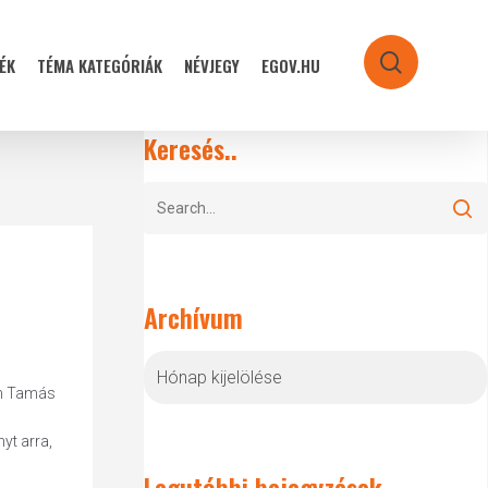
ÉK
TÉMA KATEGÓRIÁK
NÉVJEGY
EGOV.HU
search
Keresés..
Archívum
Archívum
sch Tamás
yt arra,
Legutóbbi bejegyzések