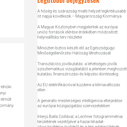
A hőség és szárazság miatti helyzet legkritikusabb
öt napja következik – Magyarország Kormánya
A Magyar Közlönyben megjelentek az európai
uniós források elérése érdekében módosított
helyreállítási terv részletei
Miniszteri biztos készíti elő az Egészségügyi
Minőségellenőrzési Hatóság létrehozását
Transzlációs jövőkutatás: a lehetséges jövők
szisztematikus vizsgálatától a jelenben meghozott
kutatási, finanszírozási és képzési döntésekig
Az EU elektrifikációval küzdene a klímaváltozás
relnöki
ellen
nnyi
 elmúlt
A generatív mesterséges intelligencia elterjedése
 kormány
az európai közigazgatási szervezetekben
Interjú Balla Csillával, a Lechner fotogrammetriai
területének vezetőjével a hazai téradat-
ökoszisztéma jövőjéről és a légi adatgyűjtések