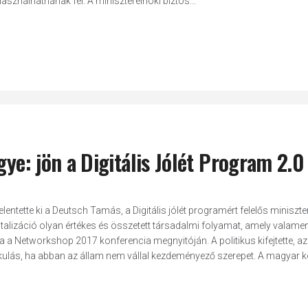
asználhatnának fel. A miniszterelnöki biztos...
gye: jön a Digitális Jólét Program 2.0
elentette ki a Deutsch Tamás, a Digitális jólét programért felelős miniszte
talizáció olyan értékes és összetett társadalmi folyamat, amely valame
 a Networkshop 2017 konferencia megnyitóján. A politikus kifejtette, az
alakulás, ha abban az állam nem vállal kezdeményező szerepet. A magyar