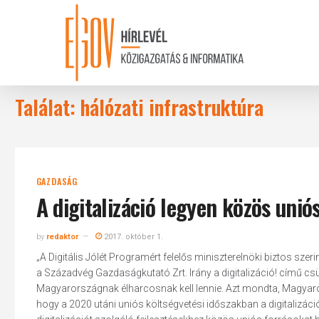
Skip
to
main
content
Találat: hálózati infrastruktúra
GAZDASÁG
A digitalizáció legyen közös uniós
by
redaktor
2017. október 1.
„A Digitális Jólét Programért felelős miniszterelnöki biztos szer
a Századvég Gazdaságkutató Zrt. Irány a digitalizáció! című cs
Magyarországnak élharcosnak kell lennie. Azt mondta, Magyaro
hogy a 2020 utáni uniós költségvetési időszakban a digitalizáci