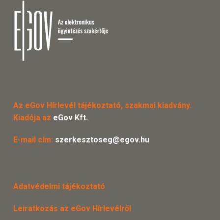
Az eGov Hírlevél tájékoztató, szakmai kiadvány.
Kiadója az
eGov Kft.
E-mail cím:
szerkesztoseg@egov.hu
Adatvédelmi tájékoztató
Leiratkozás az eGov Hírlevélről