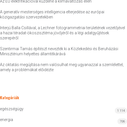
Az EU elektrifikációval küzdene a klímaváltozás ellen
A generatív mesterséges intelligencia elterjedése az európai
közigazgatási szervezetekben
Interjú Balla Csillával, a Lechner fotogrammetriai területének vezetőjével
a hazai téradat-ökoszisztéma jövőjéről és a légi adatgyűjtések
szerepéről
Szentirmai Tamás építészt nevezték ki a Közlekedési és Beruházási
Minisztérium helyettes államtitkárává
Az oktatás megújítása nem valósulhat meg ugyanazzal a szemlélettel,
amely a problémákat előidézte
Kategóriák
egészségügy
1 114
energia
706