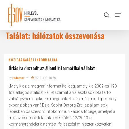
Skip
to
Menu
search
main
Close
content
Menu
Találat: hálózatok összevonása
KÖZIGAZGATÁSI INFORMATIKA
Óriásira duzzadt az állami informatikai vállalat
by
redaktor
2011. április 28.
„Melyik az a magyar informatikai cég, amelyik a 2009-es 193
fős átlagos statisztikai létszámát a választások óta tartó
válságévben csaknem megduplázta, és még mindig komoly
expanzióban van? Ez a Kopint-Datorg Zrt., az állam sok
lépésben összevont infokommunikációs főcége, amelyet a
minisztériumok feladatairól szóló 212/2010-es
kormányrendelet a nemzeti fejlesztési miniszter közvetlen