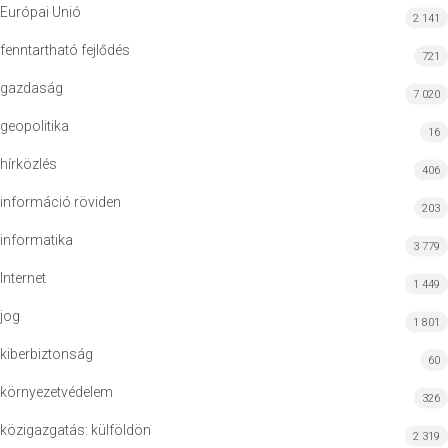
Európai Unió
2 141
fenntartható fejlődés
721
gazdaság
7 020
geopolitika
16
hírközlés
406
információ röviden
203
informatika
3 779
Internet
1 449
jog
1 801
kiberbiztonság
60
környezetvédelem
326
közigazgatás: külföldön
2 319