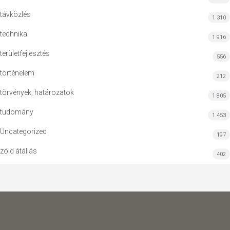
távközlés
1 310
technika
1 916
területfejlesztés
556
történelem
212
törvények, határozatok
1 805
tudomány
1 453
Uncategorized
197
zöld átállás
402