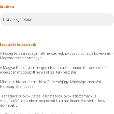
Archívum
Archívum
Legutóbbi bejegyzések
A hőség és szárazság miatti helyzet legkritikusabb öt napja következik –
Magyarország Kormánya
A Magyar Közlönyben megjelentek az európai uniós források elérése
érdekében módosított helyreállítási terv részletei
Miniszteri biztos készíti elő az Egészségügyi Minőségellenőrzési
Hatóság létrehozását
Transzlációs jövőkutatás: a lehetséges jövők szisztematikus
vizsgálatától a jelenben meghozott kutatási, finanszírozási és képzési
döntésekig