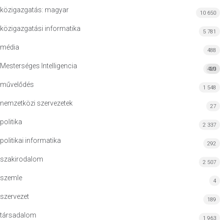
közigazgatás: magyar
10 650
közigazgatási informatika
5 781
média
488
Mesterséges Intelligencia
420
MI
művelődés
1 548
nemzetközi szervezetek
27
politika
2 337
politikai informatika
292
szakirodalom
2 507
szemle
4
szervezet
189
társadalom
1 963