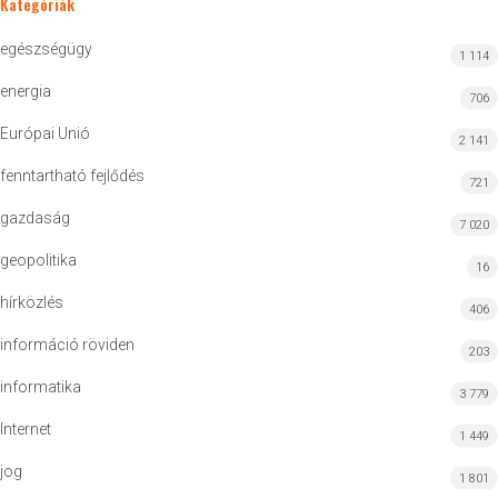
Kategóriák
egészségügy
1 114
energia
706
Európai Unió
2 141
fenntartható fejlődés
721
gazdaság
7 020
geopolitika
16
hírközlés
406
információ röviden
203
informatika
3 779
Internet
1 449
jog
1 801