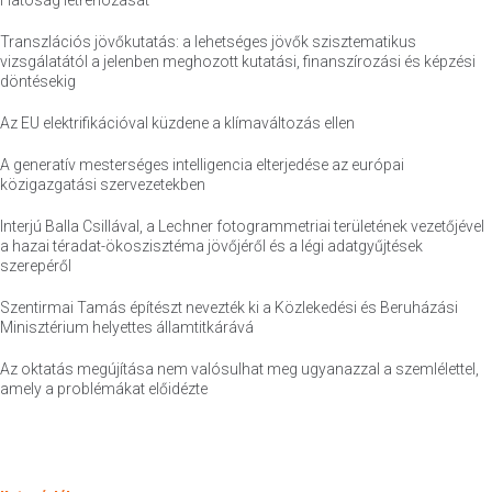
Hatóság létrehozását
Transzlációs jövőkutatás: a lehetséges jövők szisztematikus
vizsgálatától a jelenben meghozott kutatási, finanszírozási és képzési
döntésekig
Az EU elektrifikációval küzdene a klímaváltozás ellen
A generatív mesterséges intelligencia elterjedése az európai
közigazgatási szervezetekben
Interjú Balla Csillával, a Lechner fotogrammetriai területének vezetőjével
a hazai téradat-ökoszisztéma jövőjéről és a légi adatgyűjtések
szerepéről
Szentirmai Tamás építészt nevezték ki a Közlekedési és Beruházási
Minisztérium helyettes államtitkárává
Az oktatás megújítása nem valósulhat meg ugyanazzal a szemlélettel,
amely a problémákat előidézte