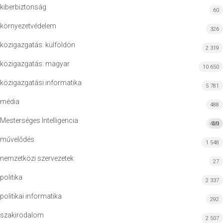
kiberbiztonság
60
környezetvédelem
326
közigazgatás: külföldön
2 319
közigazgatás: magyar
10 650
közigazgatási informatika
5 781
média
488
Mesterséges Intelligencia
420
MI
művelődés
1 548
nemzetközi szervezetek
27
politika
2 337
politikai informatika
292
szakirodalom
2 507