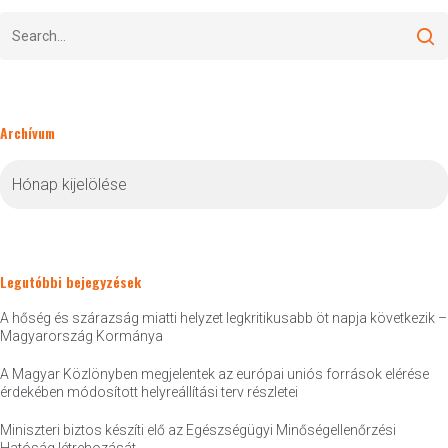
Archívum
Archívum
Legutóbbi bejegyzések
A hőség és szárazság miatti helyzet legkritikusabb öt napja következik –
Magyarország Kormánya
A Magyar Közlönyben megjelentek az európai uniós források elérése
érdekében módosított helyreállítási terv részletei
Miniszteri biztos készíti elő az Egészségügyi Minőségellenőrzési