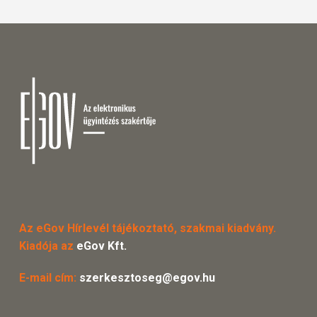
Az eGov Hírlevél tájékoztató, szakmai kiadvány.
Kiadója az
eGov Kft.
E-mail cím:
szerkesztoseg@egov.hu