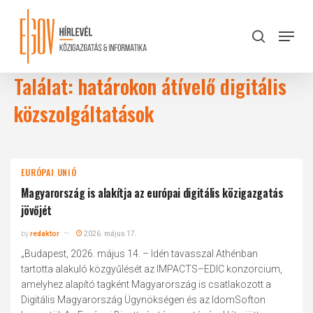
Skip
to
Menu
search
main
Close
content
Menu
Találat: határokon átívelő digitális
közszolgáltatások
EURÓPAI UNIÓ
Magyarország is alakítja az európai digitális közigazgatás
jövőjét
by
redaktor
2026. május 17.
„Budapest, 2026. május 14. – Idén tavasszal Athénban
tartotta alakuló közgyűlését az IMPACTS–EDIC konzorcium,
amelyhez alapító tagként Magyarország is csatlakozott a
Digitális Magyarország Ügynökségen és az IdomSofton