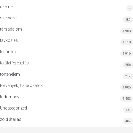
szemle
4
szervezet
189
társadalom
1 963
távközlés
1 310
technika
1 916
területfejlesztés
556
történelem
212
törvények, határozatok
1 805
tudomány
1 453
Uncategorized
197
zöld átállás
402