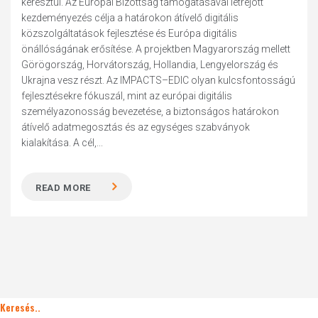
keresztül. Az Európai Bizottság támogatásával létrejött
kezdeményezés célja a határokon átívelő digitális
közszolgáltatások fejlesztése és Európa digitális
önállóságának erősítése. A projektben Magyarország mellett
Görögország, Horvátország, Hollandia, Lengyelország és
Ukrajna vesz részt. Az IMPACTS–EDIC olyan kulcsfontosságú
fejlesztésekre fókuszál, mint az európai digitális
személyazonosság bevezetése, a biztonságos határokon
átívelő adatmegosztás és az egységes szabványok
kialakítása. A cél,...
READ MORE
Keresés..