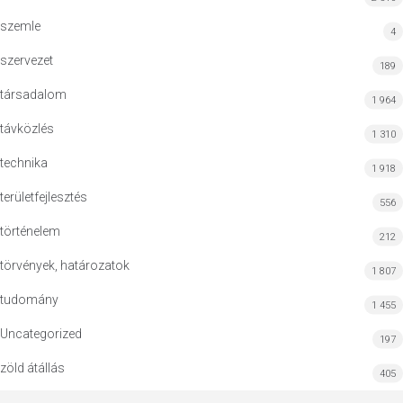
szemle
4
szervezet
189
társadalom
1 964
távközlés
1 310
technika
1 918
területfejlesztés
556
történelem
212
törvények, határozatok
1 807
tudomány
1 455
Uncategorized
197
zöld átállás
405