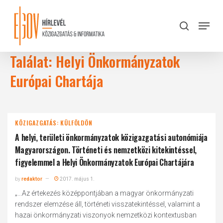
Skip
to
Menu
search
main
Close
content
Menu
Találat: Helyi Önkormányzatok
Európai Chartája
KÖZIGAZGATÁS: KÜLFÖLDÖN
A helyi, területi önkormányzatok közigazgatási autonómiája
Magyarországon. Történeti és nemzetközi kitekintéssel,
figyelemmel a Helyi Önkormányzatok Európai Chartájára
by
redaktor
2017. május 1.
„...Az értekezés középpontjában a magyar önkormányzati
rendszer elemzése áll, történeti visszatekintéssel, valamint a
hazai önkormányzati viszonyok nemzetközi kontextusban