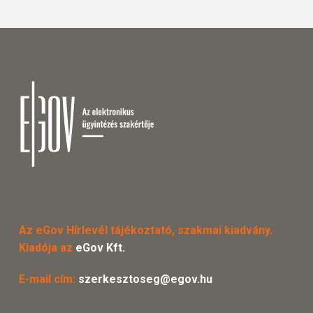
Az eGov Hírlevél tájékoztató, szakmai kiadvány.
Kiadója az
eGov Kft.
E-mail cím:
szerkesztoseg@egov.hu