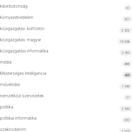
kiberbiztonság
61
környezetvédelem
327
közigazgatás: külföldön
2 322
közigazgatás: magyar
10 658
közigazgatási informatika
5 783
média
488
Mesterséges Intelligencia
427
MI
művelődés
1 549
nemzetközi szervezetek
27
politika
2 340
politikai informatika
292
szakirodalom
2 510