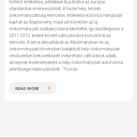
történő értékelése, példákkal illusztrálva az európai
standardok érvényesülését. A hazai helyi, területi
önkormányzatiság elemzése, értékelése különös hangsúlyt
kaphat az Alaptörvény, majd ezt követően az új
önkormányzati szabályozásra tekintettel, így elsődlegesen a
2011-2012. éveket követő változásokra koncentrál az
elemzés. A téma aktualitását az Alkotmányban és az
önkormányzati törvényben kialakított helyi önkormányzati
rendszerben bekövetkezett mélyreható változások adják,
amelynek eredményeként a helyi önkormányzati autonómia
jelentősége relativizálódott...” Forrás:...
READ MORE