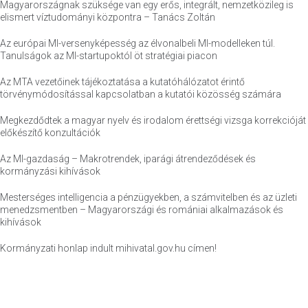
Magyarországnak szüksége van egy erős, integrált, nemzetközileg is
elismert víztudományi központra – Tanács Zoltán
Az európai MI-versenyképesség az élvonalbeli MI-modelleken túl.
Tanulságok az MI-startupoktól öt stratégiai piacon
Az MTA vezetőinek tájékoztatása a kutatóhálózatot érintő
törvénymódosítással kapcsolatban a kutatói közösség számára
Megkezdődtek a magyar nyelv és irodalom érettségi vizsga korrekcióját
előkészítő konzultációk
Az MI-gazdaság – Makrotrendek, iparági átrendeződések és
kormányzási kihívások
Mesterséges intelligencia a pénzügyekben, a számvitelben és az üzleti
menedzsmentben – Magyarországi és romániai alkalmazások és
kihívások
Kormányzati honlap indult mihivatal.gov.hu címen!