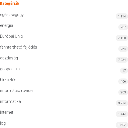
Kategóriák
egészségügy
1 114
energia
707
Európai Unió
2 150
fenntartható fejlődés
724
gazdaság
7 024
geopolitika
17
hírközlés
406
információ röviden
203
informatika
3 779
Internet
1 449
jog
1 802