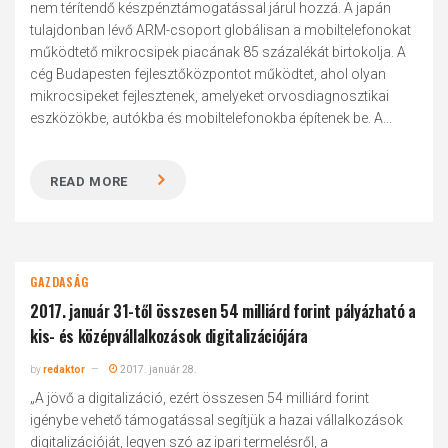
nem térítendő készpénztámogatással járul hozzá. A japán
tulajdonban lévő ARM-csoport globálisan a mobiltelefonokat
működtető mikrocsipek piacának 85 százalékát birtokolja. A
cég Budapesten fejlesztőközpontot működtet, ahol olyan
mikrocsipeket fejlesztenek, amelyeket orvosdiagnosztikai
eszközökbe, autókba és mobiltelefonokba építenek be. A...
READ MORE
GAZDASÁG
2017. január 31-től összesen 54 milliárd forint pályázható a
kis- és középvállalkozások digitalizációjára
by
redaktor
2017. január 28.
„A jövő a digitalizáció, ezért összesen 54 milliárd forint
igénybe vehető támogatással segítjük a hazai vállalkozások
digitalizációját, legyen szó az ipari termelésről, a