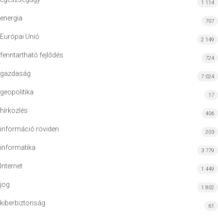
1 114
energia
707
Európai Unió
2 149
fenntartható fejlődés
724
gazdaság
7 024
geopolitika
17
hírközlés
406
információ röviden
203
informatika
3 779
Internet
1 449
jog
1 802
kiberbiztonság
61