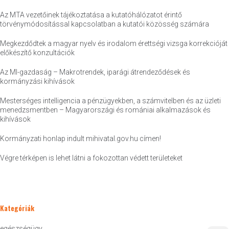
Az MTA vezetőinek tájékoztatása a kutatóhálózatot érintő
törvénymódosítással kapcsolatban a kutatói közösség számára
Megkezdődtek a magyar nyelv és irodalom érettségi vizsga korrekcióját
előkészítő konzultációk
Az MI-gazdaság – Makrotrendek, iparági átrendeződések és
kormányzási kihívások
Mesterséges intelligencia a pénzügyekben, a számvitelben és az üzleti
menedzsmentben – Magyarországi és romániai alkalmazások és
kihívások
Kormányzati honlap indult mihivatal.gov.hu címen!
Végre térképen is lehet látni a fokozottan védett területeket
Kategóriák
egészségügy