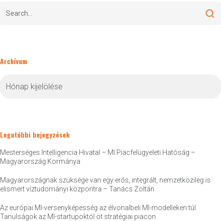
Archívum
Archívum
Legutóbbi bejegyzések
Mesterséges Intelligencia Hivatal – MI Piacfelügyeleti Hatóság –
Magyarország Kormánya
Magyarországnak szüksége van egy erős, integrált, nemzetközileg is
elismert víztudományi központra – Tanács Zoltán
Az európai MI-versenyképesség az élvonalbeli MI-modelleken túl.
Tanulságok az MI-startupoktól öt stratégiai piacon