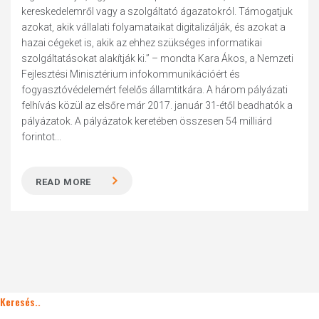
kereskedelemről vagy a szolgáltató ágazatokról. Támogatjuk
azokat, akik vállalati folyamataikat digitalizálják, és azokat a
hazai cégeket is, akik az ehhez szükséges informatikai
szolgáltatásokat alakítják ki.” – mondta Kara Ákos, a Nemzeti
Fejlesztési Minisztérium infokommunikációért és
fogyasztóvédelemért felelős államtitkára. A három pályázati
felhívás közül az elsőre már 2017. január 31-étől beadhatók a
pályázatok. A pályázatok keretében összesen 54 milliárd
forintot...
READ MORE
Keresés..