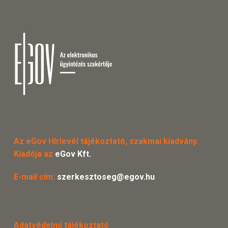
Az eGov Hírlevél tájékoztató, szakmai kiadvány.
Kiadója az
eGov Kft.
E-mail cím:
szerkesztoseg@egov.hu
Adatvédelmi tájékoztató