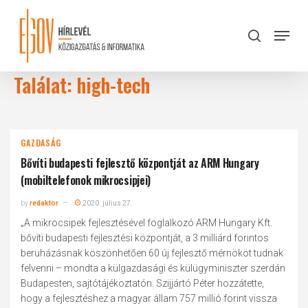
Skip
to
Menu
search
main
Close
content
Menu
Találat: high-tech
GAZDASÁG
Bővíti budapesti fejlesztő központját az ARM Hungary
(mobiltelefonok mikrocsipjei)
by
redaktor
2020. július 27.
„A mikrocsipek fejlesztésével foglalkozó ARM Hungary Kft.
bővíti budapesti fejlesztési központját, a 3 milliárd forintos
beruházásnak köszönhetően 60 új fejlesztő mérnököt tudnak
felvenni – mondta a külgazdasági és külügyminiszter szerdán
Budapesten, sajtótájékoztatón. Szijjártó Péter hozzátette,
hogy a fejlesztéshez a magyar állam 757 millió forint vissza