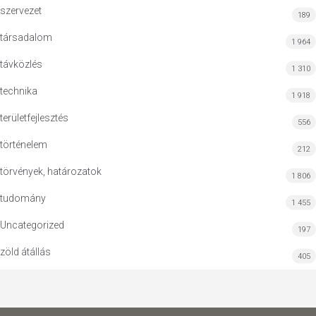
szervezet
189
társadalom
1 964
távközlés
1 310
technika
1 918
területfejlesztés
556
történelem
212
törvények, határozatok
1 806
tudomány
1 455
Uncategorized
197
zöld átállás
405