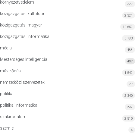
környezetvédelem
327
közigazgatás: külföldön
2 321
közigazgatás: magyar
10 659
közigazgatási informatika
5 783
média
488
Mesterséges Intelligencia
427
MI
művelődés
1 549
nemzetközi szervezetek
27
politika
2 340
politikai informatika
292
szakirodalom
2 510
szemle
4