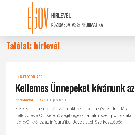
Skip
to
main
content
Találat: hírlevél
UNCATEGORIZED
Kellemes Ünnepeket kívánunk az 
by
redaktor
2011. január 3.
Elérkeztünk az utolsó számunkhoz ebben az évben. Indulásunk óta
Tallózó és a Címkefelhő segítségével tartalmi szempontok alapjá
idei évünkről ez az infografika: Üdvözlettel: Szerkesztőség