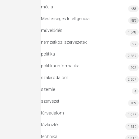
média
488
Mesterséges Intelligencia
420
MI
művelődés
1 548
nemzetközi szervezetek
27
politika
2 337
politikai informatika
292
szakirodalom
2 507
szemle
4
szervezet
189
társadalom
1 963
távközlés
1 310
technika
1 916