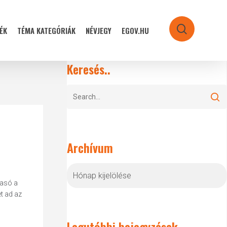
ÉK
TÉMA KATEGÓRIÁK
NÉVJEGY
EGOV.HU
search
Keresés..
Archívum
Archívum
vasó a
t ad az
Legutóbbi bejegyzések