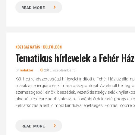
READ MORE
Hit enter to search or ESC to close
KÖZIGAZGATÁS: KÜLFÖLDÖN
Tematikus hírlevelek a Fehér Ház
by
redaktor
2010. szeptember 5.
Két, heti rendszerességű hírlevelet indított a Fehér Ház az áll
másik az energiára és klímára összpontosít. Az elmúlt hét legf
szemszögéből: elnöki beszédek, vezető tisztségviselők nyilatkozat
olvasói kérdésre adott válasz is. További érdekesség, hogy a kö
Feliratkozás a lenti címből kiindulva lehetséges. Forrás: You’re bu
READ MORE