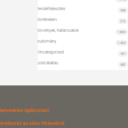
területfejlesztés
556
történelem
212
törvények, határozatok
1 805
tudomány
1 453
Uncategorized
197
zöld átállás
402
datvédelmi tájékoztató
eiratkozás az eGov Hírlevélről