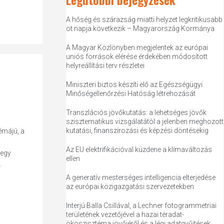
A hőség és szárazság miatti helyzet legkritikusabb
öt napja következik – Magyarország Kormánya
A Magyar Közlönyben megjelentek az európai
uniós források elérése érdekében módosított
helyreállítási terv részletei
Miniszteri biztos készíti elő az Egészségügyi
Minőségellenőrzési Hatóság létrehozását
Transzlációs jövőkutatás: a lehetséges jövők
szisztematikus vizsgálatától a jelenben meghozott
kutatási, finanszírozási és képzési döntésekig
émájú, a
Az EU elektrifikációval küzdene a klímaváltozás
 egy
ellen
.
A generatív mesterséges intelligencia elterjedése
az európai közigazgatási szervezetekben
Interjú Balla Csillával, a Lechner fotogrammetriai
területének vezetőjével a hazai téradat-
ökoszisztéma jövőjéről és a légi adatgyűjtések