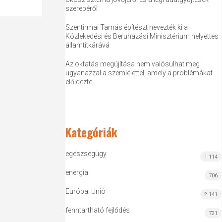
szerepéről
Szentirmai Tamás építészt nevezték ki a
Közlekedési és Beruházási Minisztérium helyettes
államtitkárává
Az oktatás megújítása nem valósulhat meg
ugyanazzal a szemlélettel, amely a problémákat
előidézte
Kategóriák
egészségügy
1 114
energia
706
Európai Unió
2 141
fenntartható fejlődés
721