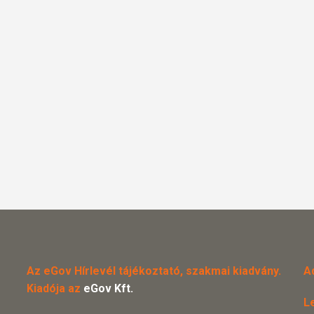
Az eGov Hírlevél tájékoztató, szakmai kiadvány.
A
Kiadója az
eGov Kft.
L