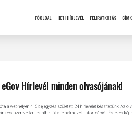
FŐOLDAL
HETI HÍRLEVÉL
FELIRATKOZÁS
CÍMK
eGov Hírlevél minden olvasójának!
 a webhelyen 415 bejegyzés született, 24 hírlevelet készítettünk. Az ol
n rendszerezetten tekintheti át a felhalmozott információt. Érdekes képe