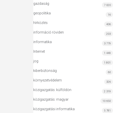
gazdaság
7 020
geopolitika
16
hírközlés
406
információ röviden
203
informatika
3 779
Internet
1 449
jog
1 801
kiberbiztonság
60
környezetvédelem
326
közigazgatás: külföldön
2 319
közigazgatás: magyar
10 650
közigazgatási informatika
5 781