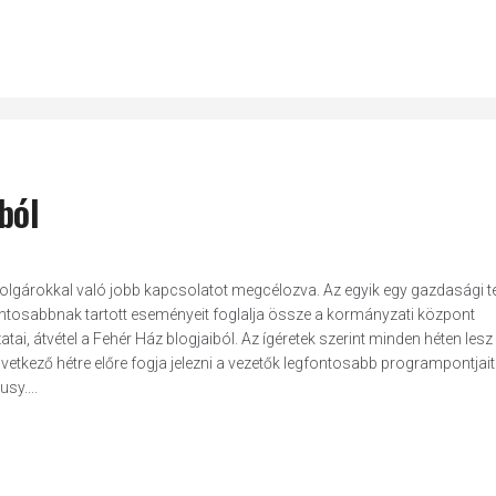
ból
ampolgárokkal való jobb kapcsolatot megcélozva. Az egyik egy gazdasági t
ontosabbnak tartott eseményeit foglalja össze a kormányzati központ
ai, átvétel a Fehér Ház blogjaiból. Az ígéretek szerint minden héten lesz
vetkező hétre előre fogja jelezni a vezetők legfontosabb programpontjait
sy....