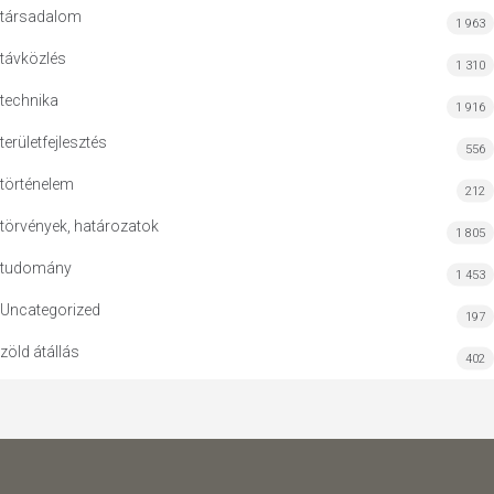
társadalom
1 963
távközlés
1 310
technika
1 916
területfejlesztés
556
történelem
212
törvények, határozatok
1 805
tudomány
1 453
Uncategorized
197
zöld átállás
402