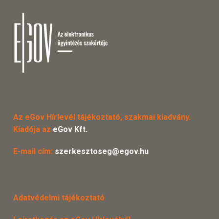
Az eGov Hírlevél tájékoztató, szakmai kiadvány.
Kiadója az
eGov Kft.
E-mail cím:
szerkesztoseg@egov.hu
Adatvédelmi tájékoztató