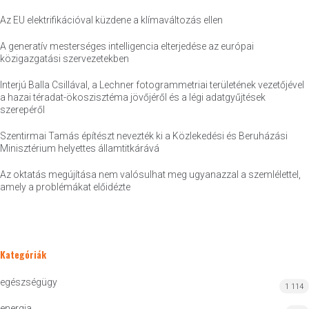
Az EU elektrifikációval küzdene a klímaváltozás ellen
A generatív mesterséges intelligencia elterjedése az európai
közigazgatási szervezetekben
Interjú Balla Csillával, a Lechner fotogrammetriai területének vezetőjével
a hazai téradat-ökoszisztéma jövőjéről és a légi adatgyűjtések
szerepéről
Szentirmai Tamás építészt nevezték ki a Közlekedési és Beruházási
Minisztérium helyettes államtitkárává
Az oktatás megújítása nem valósulhat meg ugyanazzal a szemlélettel,
amely a problémákat előidézte
Kategóriák
egészségügy
1 114
energia