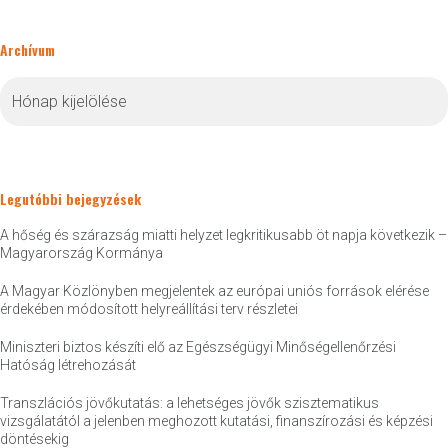
Archívum
Archívum
Legutóbbi bejegyzések
A hőség és szárazság miatti helyzet legkritikusabb öt napja következik –
Magyarország Kormánya
A Magyar Közlönyben megjelentek az európai uniós források elérése
érdekében módosított helyreállítási terv részletei
Miniszteri biztos készíti elő az Egészségügyi Minőségellenőrzési
Hatóság létrehozását
Transzlációs jövőkutatás: a lehetséges jövők szisztematikus
vizsgálatától a jelenben meghozott kutatási, finanszírozási és képzési
döntésekig