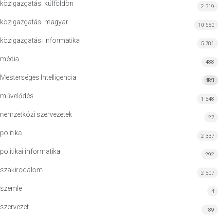
közigazgatás: külföldön
2 319
közigazgatás: magyar
10 650
közigazgatási informatika
5 781
média
488
Mesterséges Intelligencia
420
MI
művelődés
1 548
nemzetközi szervezetek
27
politika
2 337
politikai informatika
292
szakirodalom
2 507
szemle
4
szervezet
189