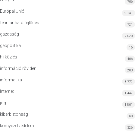
706
Európai Unió
2 141
fenntartható fejlődés
721
gazdaság
7 020
geopolitika
16
hírközlés
406
információ röviden
203
informatika
3 779
Internet
1 449
jog
1 801
kiberbiztonság
60
környezetvédelem
326