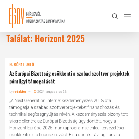
Skip
to
Menu
search
main
Close
content
Menu
Találat: Horizont 2025
EURÓPAI UNIÓ
Az Európai Bizottság csökkenti a szabad szoftver projektek
pénzügyi támogatását
by
redaktor
2024. augusztus 26.
„A Next Generation Internet kezdeményezés 2018 óta
támogatja a szabad szoftverprojekteket finanszírozás és
technikai segítségnyújtás révén. A kezdeményezés bizonyított
sikere ellenére az Európai Bizottság úgy döntött, hogy a
Horizont Európa 2025 munkaprogram jelenlegi tervezetében
csökkenti ezt a finanszírozást. Ez a döntés rávilágít arra a