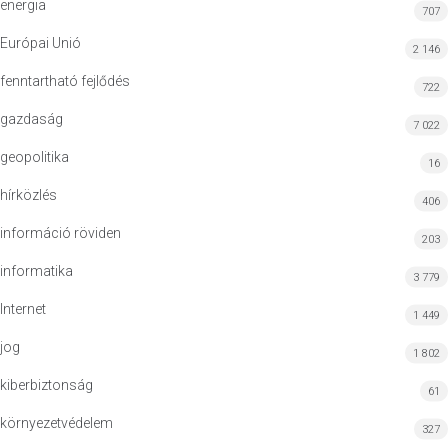
energia
707
Európai Unió
2 146
fenntartható fejlődés
722
gazdaság
7 022
geopolitika
16
hírközlés
406
információ röviden
203
informatika
3 779
Internet
1 449
jog
1 802
kiberbiztonság
61
környezetvédelem
327