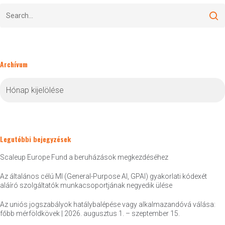
Archívum
Archívum
Legutóbbi bejegyzések
Scaleup Europe Fund a beruházások megkezdéséhez
Az általános célú MI (General-Purpose AI, GPAI) gyakorlati kódexét
aláíró szolgáltatók munkacsoportjának negyedik ülése
Az uniós jogszabályok hatálybalépése vagy alkalmazandóvá válása:
főbb mérföldkövek | 2026. augusztus 1. – szeptember 15.