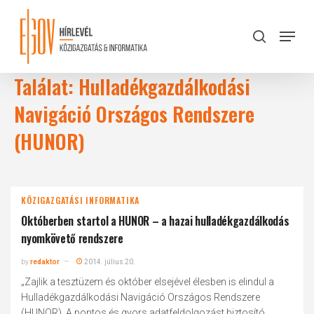
Skip
to
Menu
search
main
Close
content
Menu
Találat: Hulladékgazdálkodási
Navigáció Országos Rendszere
(HUNOR)
KÖZIGAZGATÁSI INFORMATIKA
Októberben startol a HUNOR – a hazai hulladékgazdálkodás
nyomkövető rendszere
by
redaktor
2014. július 20.
„Zajlik a tesztüzem és október elsejével élesben is elindul a
Hulladékgazdálkodási Navigáció Országos Rendszere
(HUNOR). A pontos és gyors adatfeldolgozást biztosító,