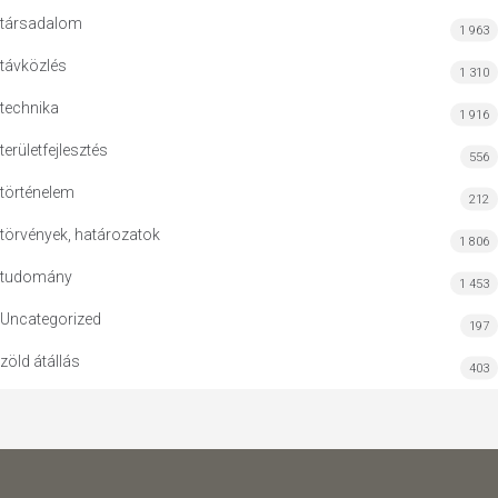
társadalom
1 963
távközlés
1 310
technika
1 916
területfejlesztés
556
történelem
212
törvények, határozatok
1 806
tudomány
1 453
Uncategorized
197
zöld átállás
403