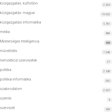
közigazgatás: külföldön
2 320
közigazgatás: magyar
10 652
közigazgatási informatika
5 781
média
488
Mesterséges Intelligencia
423
MI
művelődés
1 548
nemzetközi szervezetek
27
politika
2 338
politikai informatika
292
szakirodalom
2 507
szemle
4
szervezet
189