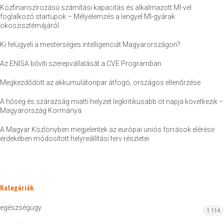
Közfinanszírozású számítási kapacitás és alkalmazott MI-vel
foglalkozó startupok – Mélyelemzés a lengyel MI-gyárak
ökoszisztémájáról
Ki felügyeli a mesterséges intelligenciát Magyarországon?
Az ENISA bővíti szerepvállalását a CVE Programban
Megkezdődött az akkumulátoripar átfogó, országos ellenőrzése
A hőség és szárazság miatti helyzet legkritikusabb öt napja következik –
Magyarország Kormánya
A Magyar Közlönyben megjelentek az európai uniós források elérése
érdekében módosított helyreállítási terv részletei
Kategóriák
egészségügy
1 114