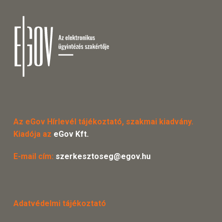
Az eGov Hírlevél tájékoztató, szakmai kiadvány.
Kiadója az
eGov Kft.
E-mail cím:
szerkesztoseg@egov.hu
Adatvédelmi tájékoztató