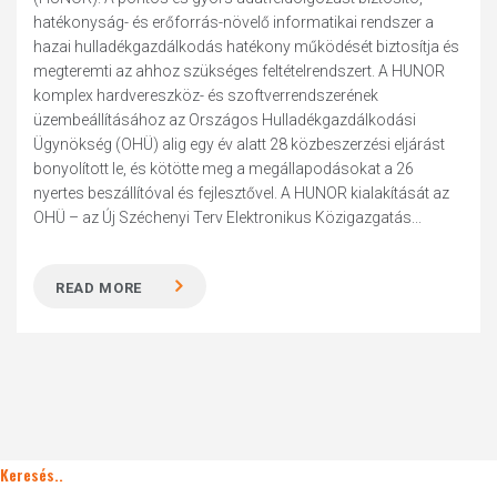
hatékonyság- és erőforrás-növelő informatikai rendszer a
hazai hulladékgazdálkodás hatékony működését biztosítja és
megteremti az ahhoz szükséges feltételrendszert. A HUNOR
komplex hardvereszköz- és szoftverrendszerének
üzembeállításához az Országos Hulladékgazdálkodási
Ügynökség (OHÜ) alig egy év alatt 28 közbeszerzési eljárást
bonyolított le, és kötötte meg a megállapodásokat a 26
nyertes beszállítóval és fejlesztővel. A HUNOR kialakítását az
OHÜ – az Új Széchenyi Terv Elektronikus Közigazgatás...
READ MORE
Keresés..