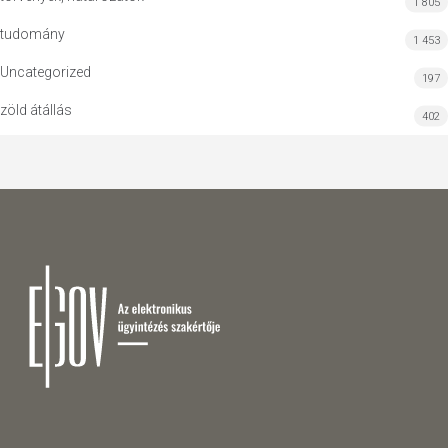
1 805
tudomány
1 453
Uncategorized
197
zöld átállás
402