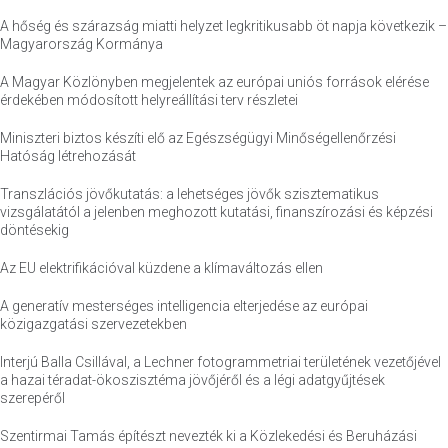
A hőség és szárazság miatti helyzet legkritikusabb öt napja következik –
Magyarország Kormánya
A Magyar Közlönyben megjelentek az európai uniós források elérése
érdekében módosított helyreállítási terv részletei
Miniszteri biztos készíti elő az Egészségügyi Minőségellenőrzési
Hatóság létrehozását
Transzlációs jövőkutatás: a lehetséges jövők szisztematikus
vizsgálatától a jelenben meghozott kutatási, finanszírozási és képzési
döntésekig
Az EU elektrifikációval küzdene a klímaváltozás ellen
A generatív mesterséges intelligencia elterjedése az európai
közigazgatási szervezetekben
Interjú Balla Csillával, a Lechner fotogrammetriai területének vezetőjével
a hazai téradat-ökoszisztéma jövőjéről és a légi adatgyűjtések
szerepéről
Szentirmai Tamás építészt nevezték ki a Közlekedési és Beruházási