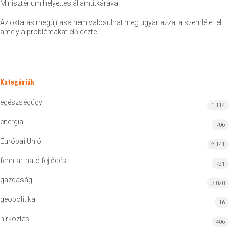
Minisztérium helyettes államtitkárává
Az oktatás megújítása nem valósulhat meg ugyanazzal a szemlélettel,
amely a problémákat előidézte
Kategóriák
egészségügy
1 114
energia
706
Európai Unió
2 141
fenntartható fejlődés
721
gazdaság
7 020
geopolitika
16
hírközlés
406