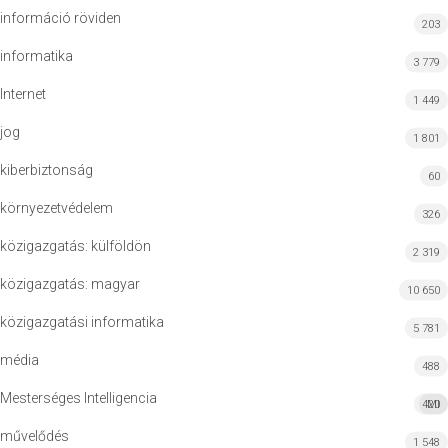
információ röviden
203
informatika
3 779
Internet
1 449
jog
1 801
kiberbiztonság
60
környezetvédelem
326
közigazgatás: külföldön
2 319
közigazgatás: magyar
10 650
közigazgatási informatika
5 781
média
488
Mesterséges Intelligencia
420
MI
művelődés
1 548