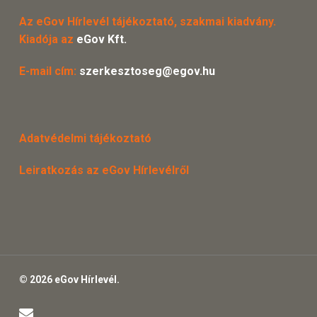
Az eGov Hírlevél tájékoztató, szakmai kiadvány.
Kiadója az
eGov Kft.
E-mail cím:
szerkesztoseg@egov.hu
Adatvédelmi tájékoztató
Leiratkozás az eGov Hírlevélről
© 2026 eGov Hírlevél.
email