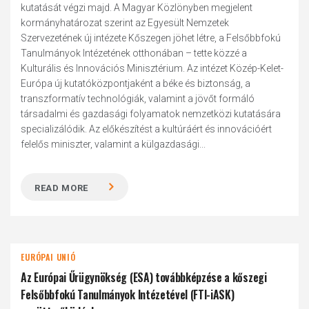
kutatását végzi majd. A Magyar Közlönyben megjelent
kormányhatározat szerint az Egyesült Nemzetek
Szervezetének új intézete Kőszegen jöhet létre, a Felsőbbfokú
Tanulmányok Intézetének otthonában – tette közzé a
Kulturális és Innovációs Minisztérium. Az intézet Közép-Kelet-
Európa új kutatóközpontjaként a béke és biztonság, a
transzformatív technológiák, valamint a jövőt formáló
társadalmi és gazdasági folyamatok nemzetközi kutatására
specializálódik. Az előkészítést a kultúráért és innovációért
felelős miniszter, valamint a külgazdasági...
READ MORE
EURÓPAI UNIÓ
Az Európai Űrügynökség (ESA) továbbképzése a kőszegi
Felsőbbfokú Tanulmányok Intézetével (FTI-iASK)