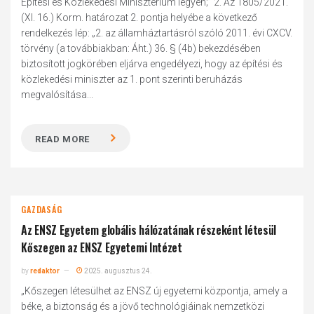
Építési és Közlekedési Minisztérium legyen;” 2. Az 1805/2021.
(XI. 16.) Korm. határozat 2. pontja helyébe a következő
rendelkezés lép: „2. az államháztartásról szóló 2011. évi CXCV.
törvény (a továbbiakban: Áht.) 36. § (4b) bekezdésében
biztosított jogkörében eljárva engedélyezi, hogy az építési és
közlekedési miniszter az 1. pont szerinti beruházás
megvalósítása...
READ MORE
GAZDASÁG
Az ENSZ Egyetem globális hálózatának részeként létesül
Kőszegen az ENSZ Egyetemi Intézet
by
redaktor
2025. augusztus 24.
„Kőszegen létesülhet az ENSZ új egyetemi központja, amely a
béke, a biztonság és a jövő technológiáinak nemzetközi