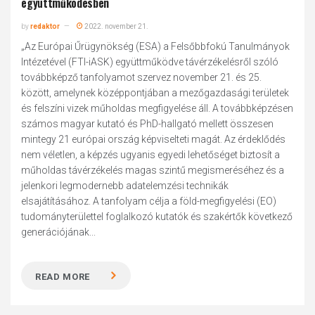
együttműködésben
by
redaktor
2022. november 21.
„Az Európai Űrügynökség (ESA) a Felsőbbfokú Tanulmányok
Intézetével (FTI-iASK) együttműködve távérzékelésről szóló
továbbképző tanfolyamot szervez november 21. és 25.
között, amelynek középpontjában a mezőgazdasági területek
és felszíni vizek műholdas megfigyelése áll. A továbbképzésen
számos magyar kutató és PhD-hallgató mellett összesen
mintegy 21 európai ország képviselteti magát. Az érdeklődés
nem véletlen, a képzés ugyanis egyedi lehetőséget biztosít a
műholdas távérzékelés magas szintű megismeréséhez és a
jelenkori legmodernebb adatelemzési technikák
elsajátításához. A tanfolyam célja a föld-megfigyelési (EO)
tudományterülettel foglalkozó kutatók és szakértők következő
generációjának...
READ MORE