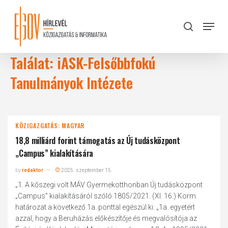
Skip
to
Menu
search
main
Close
content
Menu
Találat: iASK-Felsőbbfokú
Tanulmányok Intézete
KÖZIGAZGATÁS: MAGYAR
18,8 milliárd forint támogatás az Új tudásközpont
„Campus” kialakítására
by
redaktor
2025. szeptember 15.
„1. A kőszegi volt MÁV Gyermekotthonban Új tudásközpont
„Campus” kialakításáról szóló 1805/2021. (XI. 16.) Korm.
határozat a következő 1a. ponttal egészül ki: „1a. egyetért
azzal, hogy a Beruházás előkészítője és megvalósítója az