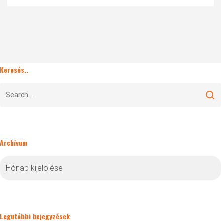
Keresés..
Archívum
Archívum
Legutóbbi bejegyzések