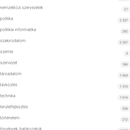
nemzetközi szervezetek
27
politika
2 337
politikai informatika
292
szakirodalom
2 507
szemle
4
szervezet
189
társadalom
1 963
távközlés
1 310
technika
1 916
területfejlesztés
556
történelem
212
törvények, határozatok