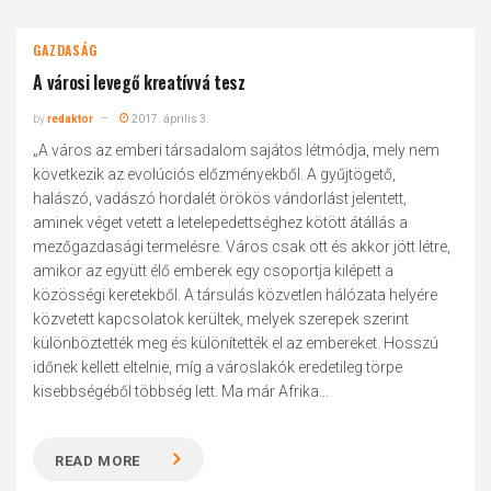
GAZDASÁG
A városi levegő kreatívvá tesz
by
redaktor
2017. április 3.
„A város az emberi társadalom sajátos létmódja, mely nem
következik az evolúciós előzményekből. A gyűjtögető,
halászó, vadászó hordalét örökös vándorlást jelentett,
aminek véget vetett a letelepedettséghez kötött átállás a
mezőgazdasági termelésre. Város csak ott és akkor jött létre,
amikor az együtt élő emberek egy csoportja kilépett a
közösségi keretekből. A társulás közvetlen hálózata helyére
közvetett kapcsolatok kerültek, melyek szerepek szerint
különböztették meg és különítették el az embereket. Hosszú
időnek kellett eltelnie, míg a városlakók eredetileg törpe
kisebbségéből többség lett. Ma már Afrika...
READ MORE