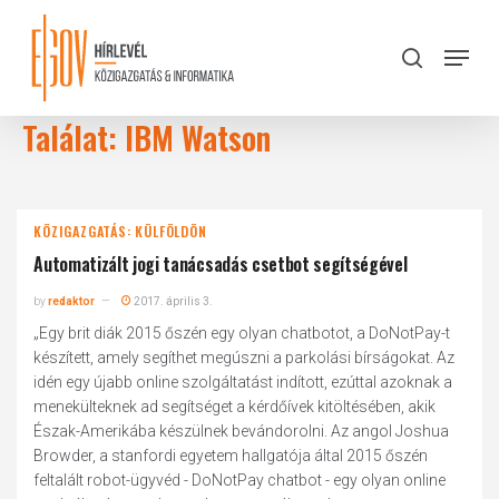
Skip
to
Menu
search
main
Close
content
Menu
Találat: IBM Watson
KÖZIGAZGATÁS: KÜLFÖLDÖN
Automatizált jogi tanácsadás csetbot segítségével
by
redaktor
2017. április 3.
„Egy brit diák 2015 őszén egy olyan chatbotot, a DoNotPay-t
készített, amely segíthet megúszni a parkolási bírságokat. Az
idén egy újabb online szolgáltatást indított, ezúttal azoknak a
menekülteknek ad segítséget a kérdőívek kitöltésében, akik
Észak-Amerikába készülnek bevándorolni. Az angol Joshua
Browder, a stanfordi egyetem hallgatója által 2015 őszén
feltalált robot-ügyvéd - DoNotPay chatbot - egy olyan online