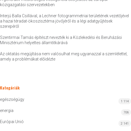
közigazgatási szervezetekben
Interjú Balla Csillával, a Lechner fotogrammetriai területének vezetőjével
a hazai téradat-ökoszisztéma jövőjéről és a légi adatgyűjtések
szerepéről
Szentirmai Tamás építészt nevezték ki a Közlekedési és Beruházási
Minisztérium helyettes államtitkárává
Az oktatás megújítása nem valósulhat meg ugyanazzal a szemlélettel,
amely a problémákat előidézte
Kategóriák
egészségügy
1 114
energia
706
Európai Unió
2 141