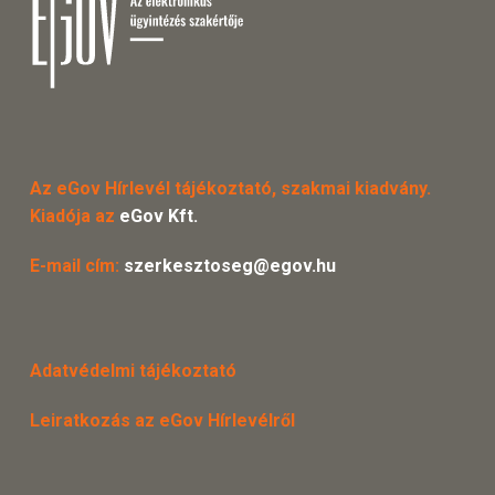
Az eGov Hírlevél tájékoztató, szakmai kiadvány.
Kiadója az
eGov Kft.
E-mail cím:
szerkesztoseg@egov.hu
Adatvédelmi tájékoztató
Leiratkozás az eGov Hírlevélről