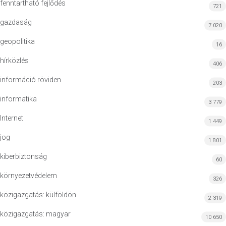
fenntartható fejlődés
721
gazdaság
7 020
geopolitika
16
hírközlés
406
információ röviden
203
informatika
3 779
Internet
1 449
jog
1 801
kiberbiztonság
60
környezetvédelem
326
közigazgatás: külföldön
2 319
közigazgatás: magyar
10 650