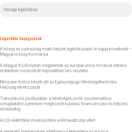
Archívum
Legutóbbi bejegyzések
A hőség és szárazság miatti helyzet legkritikusabb öt napja következik –
Magyarország Kormánya
A Magyar Közlönyben megjelentek az európai uniós források elérése
érdekében módosított helyreállítási terv részletei
Miniszteri biztos készíti elő az Egészségügyi Minőségellenőrzési
Hatóság létrehozását
Transzlációs jövőkutatás: a lehetséges jövők szisztematikus
vizsgálatától a jelenben meghozott kutatási, finanszírozási és képzési
döntésekig
Az EU elektrifikációval küzdene a klímaváltozás ellen
A generatív mesterséges intelligencia elterjedése az európai