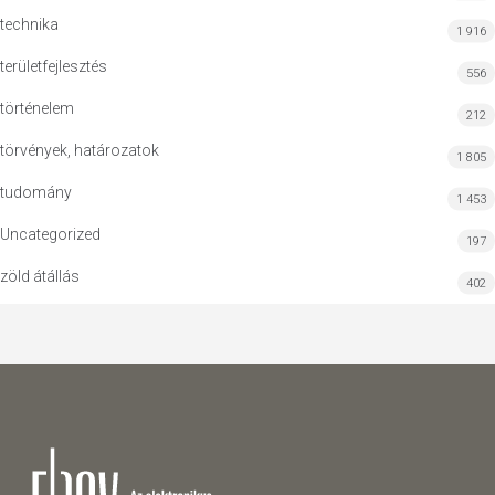
technika
1 916
területfejlesztés
556
történelem
212
törvények, határozatok
1 805
tudomány
1 453
Uncategorized
197
zöld átállás
402