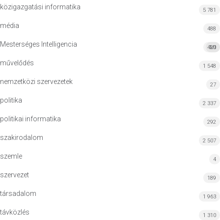
közigazgatási informatika
5 781
média
488
Mesterséges Intelligencia
420
MI
művelődés
1 548
nemzetközi szervezetek
27
politika
2 337
politikai informatika
292
szakirodalom
2 507
szemle
4
szervezet
189
társadalom
1 963
távközlés
1 310