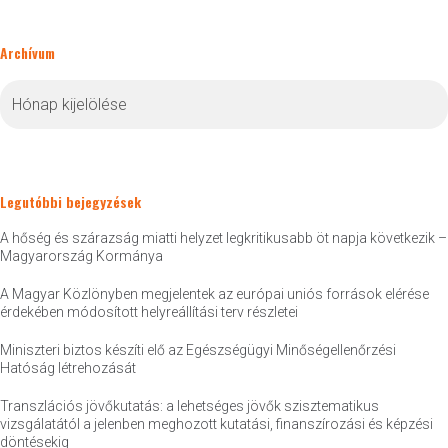
Archívum
Archívum
Legutóbbi bejegyzések
A hőség és szárazság miatti helyzet legkritikusabb öt napja következik –
Magyarország Kormánya
A Magyar Közlönyben megjelentek az európai uniós források elérése
érdekében módosított helyreállítási terv részletei
Miniszteri biztos készíti elő az Egészségügyi Minőségellenőrzési
Hatóság létrehozását
Transzlációs jövőkutatás: a lehetséges jövők szisztematikus
vizsgálatától a jelenben meghozott kutatási, finanszírozási és képzési
döntésekig