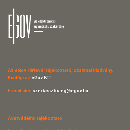
Az eGov Hírlevél tájékoztató, szakmai kiadvány.
Kiadója az
eGov Kft.
E-mail cím:
szerkesztoseg@egov.hu
Adatvédelmi tájékoztató