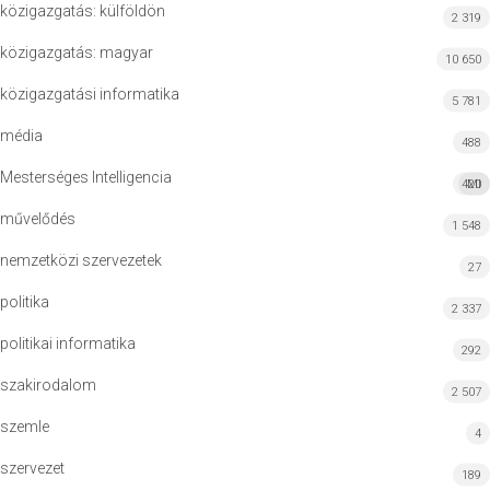
közigazgatás: külföldön
2 319
közigazgatás: magyar
10 650
közigazgatási informatika
5 781
média
488
Mesterséges Intelligencia
420
MI
művelődés
1 548
nemzetközi szervezetek
27
politika
2 337
politikai informatika
292
szakirodalom
2 507
szemle
4
szervezet
189