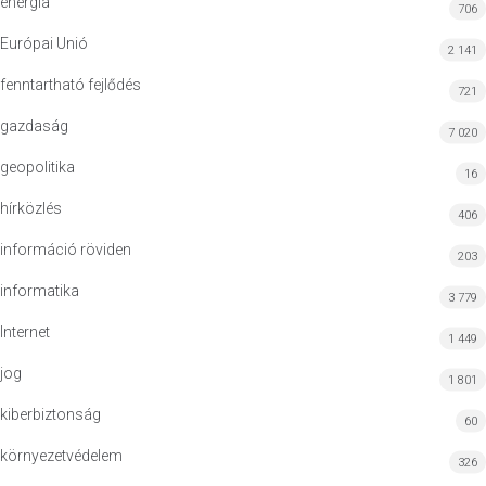
energia
706
Európai Unió
2 141
fenntartható fejlődés
721
gazdaság
7 020
geopolitika
16
hírközlés
406
információ röviden
203
informatika
3 779
Internet
1 449
jog
1 801
kiberbiztonság
60
környezetvédelem
326