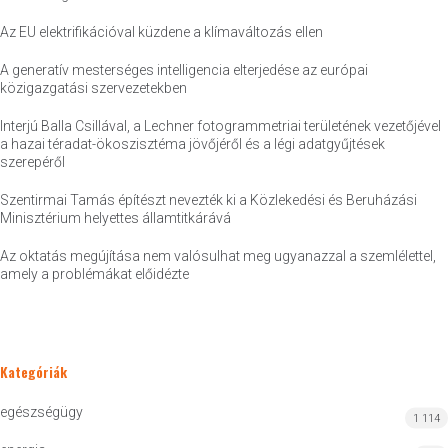
Az EU elektrifikációval küzdene a klímaváltozás ellen
A generatív mesterséges intelligencia elterjedése az európai
közigazgatási szervezetekben
Interjú Balla Csillával, a Lechner fotogrammetriai területének vezetőjével
a hazai téradat-ökoszisztéma jövőjéről és a légi adatgyűjtések
szerepéről
Szentirmai Tamás építészt nevezték ki a Közlekedési és Beruházási
Minisztérium helyettes államtitkárává
Az oktatás megújítása nem valósulhat meg ugyanazzal a szemlélettel,
amely a problémákat előidézte
Kategóriák
egészségügy
1 114