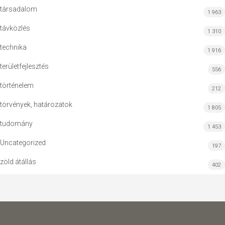
társadalom
1 963
távközlés
1 310
technika
1 916
területfejlesztés
556
történelem
212
törvények, határozatok
1 805
tudomány
1 453
Uncategorized
197
zöld átállás
402