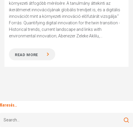
környezeti átfogóbb mérésére. A tanulmány áttekinti az
ikerátmenet innovációjának globális trendjeit is, és a digitális
innovációt mint a környezeti innováció előfutárát vizsgálja.”
Forrás: Quantifying digital innovation for the twin transition -
Historical trends, current landscape and links with
environmental innovation; Abenezer Zeleke Aklilu,...
READ MORE
Keresés..