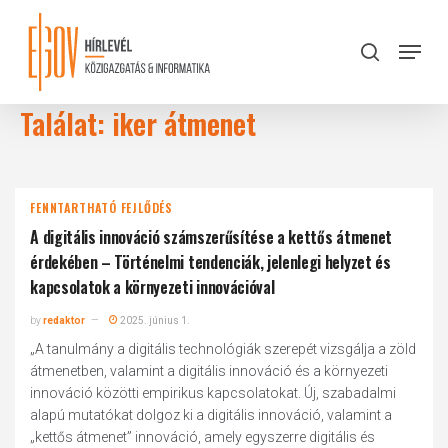
Skip
to
Menu
search
main
Close
content
Menu
Találat: iker átmenet
FENNTARTHATÓ FEJLŐDÉS
A digitális innováció számszerűsítése a kettős átmenet
érdekében – Történelmi tendenciák, jelenlegi helyzet és
kapcsolatok a környezeti innovációval
by
redaktor
2025. június 1.
„A tanulmány a digitális technológiák szerepét vizsgálja a zöld
átmenetben, valamint a digitális innováció és a környezeti
innováció közötti empirikus kapcsolatokat. Új, szabadalmi
alapú mutatókat dolgoz ki a digitális innováció, valamint a
„kettős átmenet” innováció, amely egyszerre digitális és