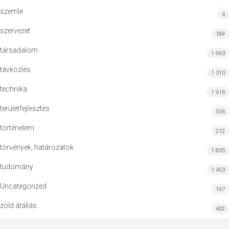
szemle
4
szervezet
189
társadalom
1 963
távközlés
1 310
technika
1 916
területfejlesztés
556
történelem
212
törvények, határozatok
1 805
tudomány
1 453
Uncategorized
197
zöld átállás
402