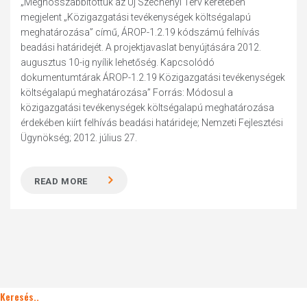
„Meghosszabbítottuk az Új Széchenyi Terv keretében
megjelent „Közigazgatási tevékenységek költségalapú
meghatározása” című, ÁROP-1.2.19 kódszámú felhívás
beadási határidejét. A projektjavaslat benyújtására 2012.
augusztus 10-ig nyílik lehetőség. Kapcsolódó
dokumentumtárak ÁROP-1.2.19 Közigazgatási tevékenységek
költségalapú meghatározása” Forrás: Módosul a
közigazgatási tevékenységek költségalapú meghatározása
érdekében kiírt felhívás beadási határideje; Nemzeti Fejlesztési
Ügynökség; 2012. július 27.
READ MORE
Keresés..