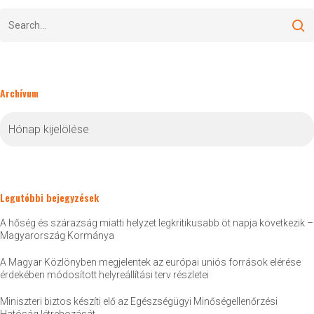
Archívum
Archívum
Legutóbbi bejegyzések
A hőség és szárazság miatti helyzet legkritikusabb öt napja következik –
Magyarország Kormánya
A Magyar Közlönyben megjelentek az európai uniós források elérése
érdekében módosított helyreállítási terv részletei
Miniszteri biztos készíti elő az Egészségügyi Minőségellenőrzési