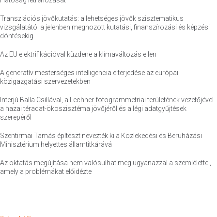
Hatóság létrehozását
Transzlációs jövőkutatás: a lehetséges jövők szisztematikus
vizsgálatától a jelenben meghozott kutatási, finanszírozási és képzési
döntésekig
Az EU elektrifikációval küzdene a klímaváltozás ellen
A generatív mesterséges intelligencia elterjedése az európai
közigazgatási szervezetekben
Interjú Balla Csillával, a Lechner fotogrammetriai területének vezetőjével
a hazai téradat-ökoszisztéma jövőjéről és a légi adatgyűjtések
szerepéről
Szentirmai Tamás építészt nevezték ki a Közlekedési és Beruházási
Minisztérium helyettes államtitkárává
Az oktatás megújítása nem valósulhat meg ugyanazzal a szemlélettel,
amely a problémákat előidézte