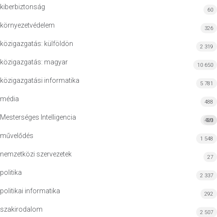
kiberbiztonság
60
környezetvédelem
326
közigazgatás: külföldön
2 319
közigazgatás: magyar
10 650
közigazgatási informatika
5 781
média
488
Mesterséges Intelligencia
420
MI
művelődés
1 548
nemzetközi szervezetek
27
politika
2 337
politikai informatika
292
szakirodalom
2 507