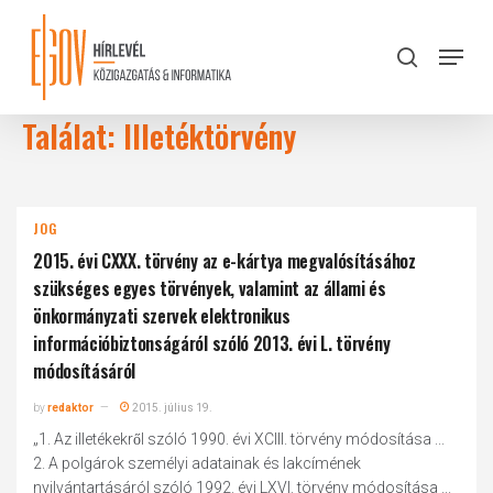
Skip
to
Menu
search
main
Close
content
Menu
Találat: Illetéktörvény
JOG
2015. évi CXXX. törvény az e-kártya megvalósításához
szükséges egyes törvények, valamint az állami és
önkormányzati szervek elektronikus
információbiztonságáról szóló 2013. évi L. törvény
módosításáról
by
redaktor
2015. július 19.
„1. Az illetékekről szóló 1990. évi XCIII. törvény módosítása ...
2. A polgárok személyi adatainak és lakcímének
nyilvántartásáról szóló 1992. évi LXVI. törvény módosítása ...