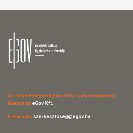
Az eGov Hírlevél tájékoztató, szakmai kiadvány.
Kiadója az
eGov Kft.
E-mail cím:
szerkesztoseg@egov.hu