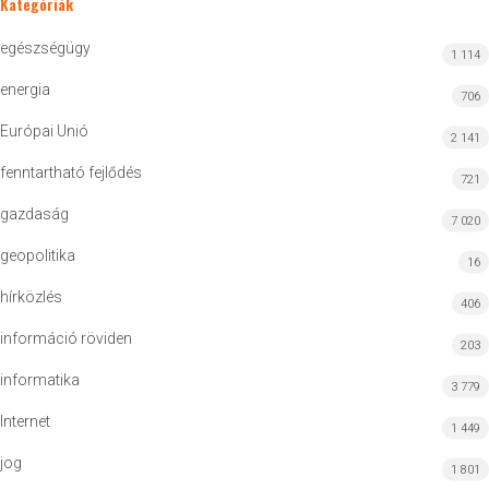
Kategóriák
egészségügy
1 114
energia
706
Európai Unió
2 141
fenntartható fejlődés
721
gazdaság
7 020
geopolitika
16
hírközlés
406
információ röviden
203
informatika
3 779
Internet
1 449
jog
1 801