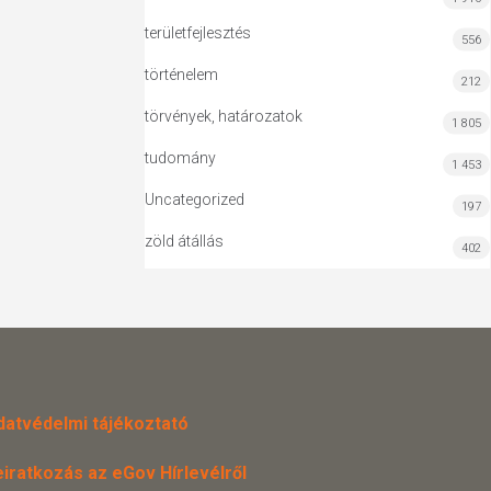
területfejlesztés
556
történelem
212
törvények, határozatok
1 805
tudomány
1 453
Uncategorized
197
zöld átállás
402
datvédelmi tájékoztató
eiratkozás az eGov Hírlevélről