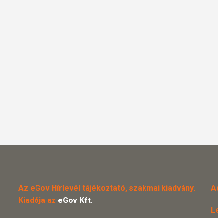
Az eGov Hírlevél tájékoztató, szakmai kiadvány.
A
Kiadója az
eGov Kft.
L