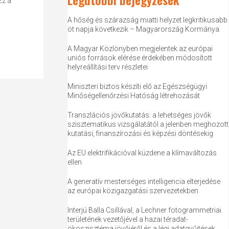
Ez a
A hőség és szárazság miatti helyzet legkritikusabb
öt napja következik – Magyarország Kormánya
A Magyar Közlönyben megjelentek az európai
uniós források elérése érdekében módosított
helyreállítási terv részletei
Miniszteri biztos készíti elő az Egészségügyi
Minőségellenőrzési Hatóság létrehozását
Transzlációs jövőkutatás: a lehetséges jövők
szisztematikus vizsgálatától a jelenben meghozott
kutatási, finanszírozási és képzési döntésekig
Az EU elektrifikációval küzdene a klímaváltozás
ellen
A generatív mesterséges intelligencia elterjedése
az európai közigazgatási szervezetekben
Interjú Balla Csillával, a Lechner fotogrammetriai
területének vezetőjével a hazai téradat-
ökoszisztéma jövőjéről és a légi adatgyűjtések