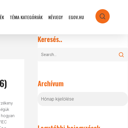
ÉK
TÉMA KATEGÓRIÁK
NÉVJEGY
EGOV.HU
search
Keresés..
6)
Archívum
Archívum
rzékeny
ségük
s hogyan
/IEC
Legutóbbi bejegyzések