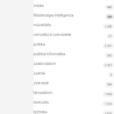
média
488
Mesterséges Intelligencia
420
MI
művelődés
1 548
nemzetközi szervezetek
27
politika
2 337
politikai informatika
292
szakirodalom
2 507
szemle
4
szervezet
189
társadalom
1 963
távközlés
1 310
technika
1 916