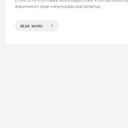
27004:2016 Informatika. Biztonságtechnika. Információbiztonsá
dokumentum olyan iránymutatásokat tartalmaz,...
READ MORE
Hit enter to search or ESC to close