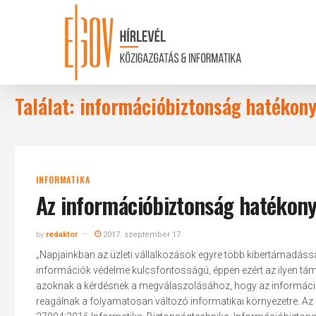
Skip
to
main
content
Találat: információbiztonság hatékon
INFORMATIKA
Az információbiztonság hatékon
by
redaktor
2017. szeptember 17.
„Napjainkban az üzleti vállalkozások egyre több kibertámadás
információk védelme kulcsfontosságú, éppen ezért az ilyen tá
azoknak a kérdésnek a megválaszolásához, hogy az információ
reagálnak a folyamatosan változó informatikai környezetre. A