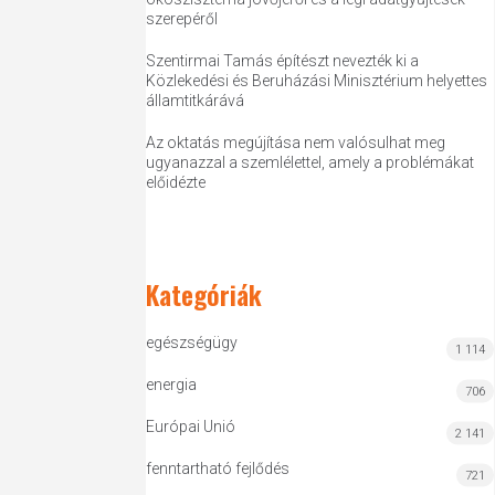
szerepéről
Szentirmai Tamás építészt nevezték ki a
Közlekedési és Beruházási Minisztérium helyettes
államtitkárává
Az oktatás megújítása nem valósulhat meg
ugyanazzal a szemlélettel, amely a problémákat
előidézte
Kategóriák
egészségügy
1 114
energia
706
Európai Unió
2 141
fenntartható fejlődés
721