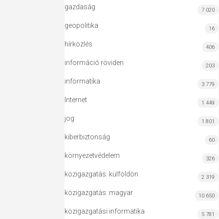
gazdaság
7 020
geopolitika
16
hírközlés
406
információ röviden
203
informatika
3 779
Internet
1 449
jog
1 801
kiberbiztonság
60
környezetvédelem
326
közigazgatás: külföldön
2 319
közigazgatás: magyar
10 650
közigazgatási informatika
5 781