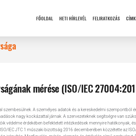
FŐOLDAL
HETI HÍRLEVÉL
FELIRATKOZÁS
CÍMK
ysága
yságának mérése (ISO/IEC 27004:201
sal szembesülnek. A személyes adatok és a kereskedelmi szempontból é
madások nagy kockázattal járnak. A szervezeteknek segítségre van szük
ik védelme érdekében befektetett intézkedések mennyire hatékonyak, é
z ISO/IEC JTC 1 műszaki bizottság 2016 decemberében közzétette az ISO