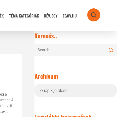
ÉK
TÉMA KATEGÓRIÁK
NÉVJEGY
EGOV.HU
search
Keresés..
Archívum
Archívum
eg a
zerint. A
ért vett
ek...
Legutóbbi bejegyzések