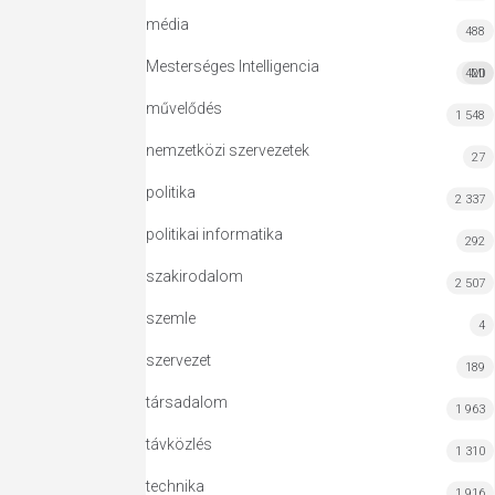
média
488
Mesterséges Intelligencia
420
MI
művelődés
1 548
nemzetközi szervezetek
27
politika
2 337
politikai informatika
292
szakirodalom
2 507
szemle
4
szervezet
189
társadalom
1 963
távközlés
1 310
technika
1 916