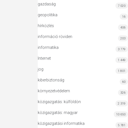
gazdaság
7 020
geopolitika
16
hírközlés
406
információ röviden
203
informatika
3 779
Internet
1 449
jog
1 801
kiberbiztonság
60
környezetvédelem
326
közigazgatás: külföldön
2 319
közigazgatás: magyar
10 650
közigazgatási informatika
5 781