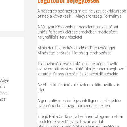
A hőség és szárazság miatti helyzet legkritikusabb
öt napja következik – Magyarország Kormánya
A Magyar Közlönyben megjelentek az európai
uniós források elérése érdekében módosított
helyreállítási terv részletei
Miniszteri biztos készíti elő az Egészségügyi
Minőségellenőrzési Hatóság létrehozását
Transzlációs jövőkutatás: a lehetséges jövők
szisztematikus vizsgálatától a jelenben meghozott
kutatási, finanszírozási és képzési döntésekig
Vályi-
Az EU elektrifikációval küzdene a klímaváltozás
iós
ellen
évvel
ncs
A generatív mesterséges intelligencia elterjedése
az európai közigazgatási szervezetekben
Interjú Balla Csillával, a Lechner fotogrammetriai
területének vezetőjével a hazai téradat-
ökoszisztéma jövőjéről és a légi adatgyűjtések