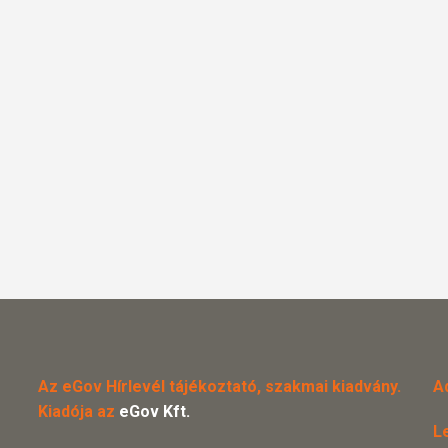
Az eGov Hírlevél tájékoztató, szakmai kiadvány.
A
Kiadója az
eGov Kft.
L