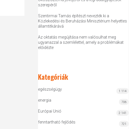
szerepéről
Szentirmai Tamás építészt nevezték ki a
Közlekedési és Beruházási Minisztérium helyettes
államtitkárává
Az oktatás megújítása nem valósulhat meg
ugyanazzal a szemlélettel, amely a problémákat
előidézte
Kategóriák
egészségügy
1 114
energia
706
Európai Unió
2 141
fenntartható fejlődés
721