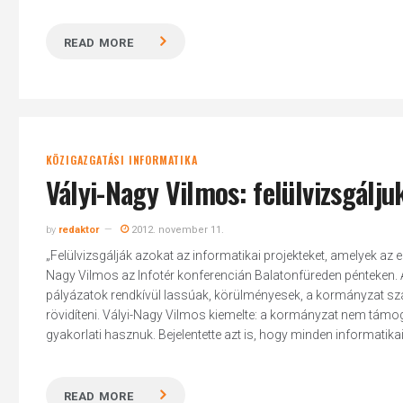
READ MORE
Hit enter to search or ESC to close
KÖZIGAZGATÁSI INFORMATIKA
Vályi-Nagy Vilmos: felülvizsgálj
by
redaktor
2012. november 11.
„Felülvizsgálják azokat az informatikai projekteket, amelyek az 
Nagy Vilmos az Infotér konferencián Balatonfüreden pénteken. A k
pályázatok rendkívül lassúak, körülményesek, a kormányzat szán
rövidíteni. Vályi-Nagy Vilmos kiemelte: a kormányzat nem támo
gyakorlati hasznuk. Bejelentette azt is, hogy minden informatikai 
READ MORE