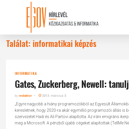
Skip
to
main
content
Találat: informatikai képzés
INFORMATIKA
Gates, Zuckerberg, Newell: tanul
by
redaktor
2013. március 3.
„Egyre nagyobb a hiány programozókból az Egyesült Államokban
keresletnek, hogy 2020-ra akár egymillió programozói állás is be
szervezetet Hadi és Ali Partovi alapította. Az iráni emigráns ike
meg a Microsoft. A pénzből újabb cégeket alapítottak (TellMe Net