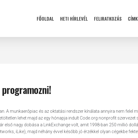
FŐOLDAL
HETI HÍRLEVÉL
FELIRATKOZÁS
CÍMK
j programozni!
. A munkaerőpiac és az oktatási rendszer kínálata annyira nem felel m
töltetlen lehet majd az egy hónapja indult Code.org nonprofit szervezet s
rpár első nagy dobása a LinkExchange volt, amit 1998-ban 250 millió dollár
works, iLike), majd néhány évvel később jó érzékkel olyan cégekbe fektett