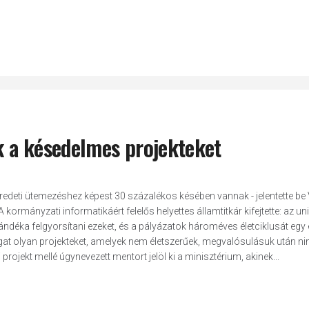
uk a késedelmes projekteket
eredeti ütemezéshez képest 30 százalékos késében vannak - jelentette be 
ormányzati informatikáért felelős helyettes államtitkár kifejtette: az un
déka felgyorsítani ezeket, és a pályázatok hároméves életciklusát egy 
gat olyan projekteket, amelyek nem életszerűek, megvalósulásuk után ni
projekt mellé úgynevezett mentort jelöl ki a minisztérium, akinek...