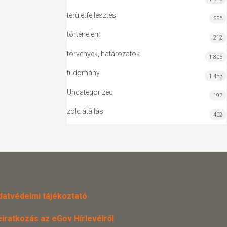
területfejlesztés
556
történelem
212
törvények, határozatok
1 805
tudomány
1 453
Uncategorized
197
zöld átállás
402
datvédelmi tájékoztató
eiratkozás az eGov Hírlevélről