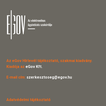
Az eGov Hírlevél tájékoztató, szakmai kiadvány.
Kiadója az
eGov Kft.
E-mail cím:
szerkesztoseg@egov.hu
Adatvédelmi tájékoztató