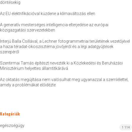
döntésekig
Az EU elektrifikációval küzdene a klímaváltozás ellen
A generatív mesterséges intelligencia elterjedése az európai
közigazgatási szervezetekben
Interjú Balla Csillával, a Lechner fotogrammetriai területének vezetőjével
a hazai téradat-ökoszisztéma jövőjéről és a légi adatgyűjtések
szerepéről
Szentirmai Tamás építészt nevezték ki a Közlekedési és Beruházási
Minisztérium helyettes államtitkárává
Az oktatás megújítása nem valósulhat meg ugyanazzal a szemlélettel,
amely a problémákat előidézte
Kategóriák
egészségügy
1 114