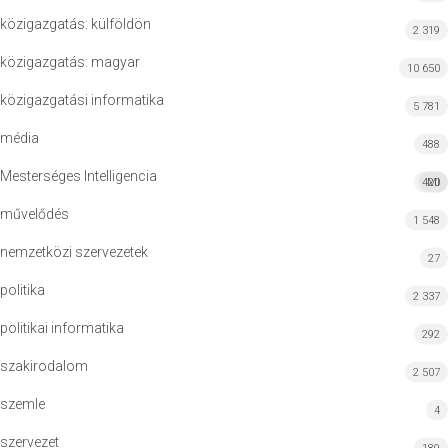
közigazgatás: külföldön
2 319
közigazgatás: magyar
10 650
közigazgatási informatika
5 781
média
488
Mesterséges Intelligencia
420
MI
művelődés
1 548
nemzetközi szervezetek
27
politika
2 337
politikai informatika
292
szakirodalom
2 507
szemle
4
szervezet