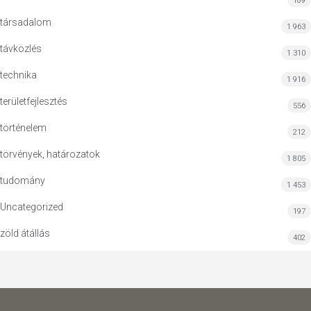
189
társadalom
1 963
távközlés
1 310
technika
1 916
területfejlesztés
556
történelem
212
törvények, határozatok
1 805
tudomány
1 453
Uncategorized
197
zöld átállás
402