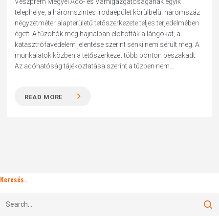
Veszprém Megyei Adó- és Vámigazgatóságának egyik
telephelye, a háromszintes irodaépület körülbelül háromszáz
négyzetméter alapterületű tetőszerkezete teljes terjedelmében
égett. A tűzoltók még hajnalban eloltották a lángokat, a
katasztrófavédelem jelentése szerint senki nem sérült meg. A
munkálatok közben a tetőszerkezet több ponton beszakadt.
Az adóhatóság tájékoztatása szerint a tűzben nem...
READ MORE
Keresés..