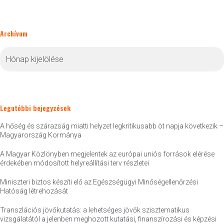
Archívum
Archívum
Legutóbbi bejegyzések
A hőség és szárazság miatti helyzet legkritikusabb öt napja következik –
Magyarország Kormánya
A Magyar Közlönyben megjelentek az európai uniós források elérése
érdekében módosított helyreállítási terv részletei
Miniszteri biztos készíti elő az Egészségügyi Minőségellenőrzési
Hatóság létrehozását
Transzlációs jövőkutatás: a lehetséges jövők szisztematikus
vizsgálatától a jelenben meghozott kutatási, finanszírozási és képzési