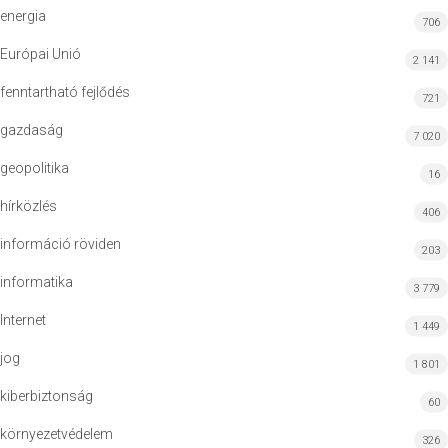
energia
706
Európai Unió
2 141
fenntartható fejlődés
721
gazdaság
7 020
geopolitika
16
hírközlés
406
információ röviden
203
informatika
3 779
Internet
1 449
jog
1 801
kiberbiztonság
60
környezetvédelem
326