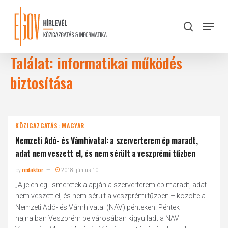
Skip
to
Menu
search
main
Close
content
Menu
Találat: informatikai működés
biztosítása
KÖZIGAZGATÁS: MAGYAR
Nemzeti Adó- és Vámhivatal: a szerverterem ép maradt,
adat nem veszett el, és nem sérült a veszprémi tűzben
by
redaktor
2018. június 10.
„A jelenlegi ismeretek alapján a szerverterem ép maradt, adat
nem veszett el, és nem sérült a veszprémi tűzben – közölte a
Nemzeti Adó- és Vámhivatal (NAV) pénteken. Péntek
hajnalban Veszprém belvárosában kigyulladt a NAV