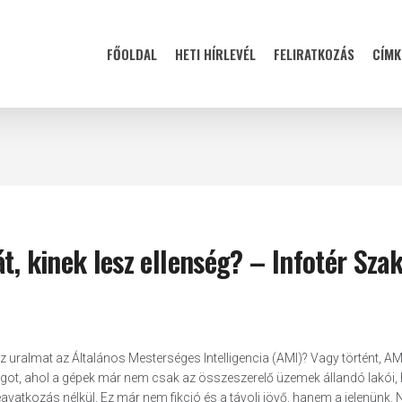
FŐOLDAL
HETI HÍRLEVÉL
FELIRATKOZÁS
CÍMK
t, kinek lesz ellenség? – Infotér Sza
 az uralmat az Általános Mesterséges Intelligencia (AMI)? Vagy történt, AMI
világot, ahol a gépek már nem csak az összeszerelő üzemek állandó lakói
avatkozás nélkül. Ez már nem fikció és a távoli jövő, hanem a jelenünk.