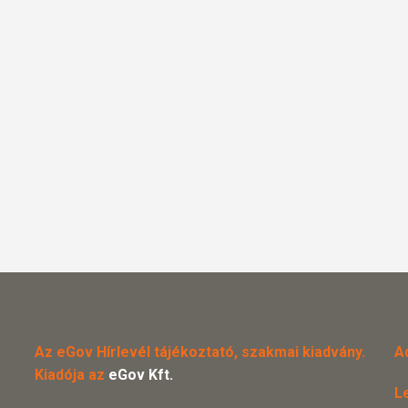
Az eGov Hírlevél tájékoztató, szakmai kiadvány.
A
Kiadója az
eGov Kft.
L