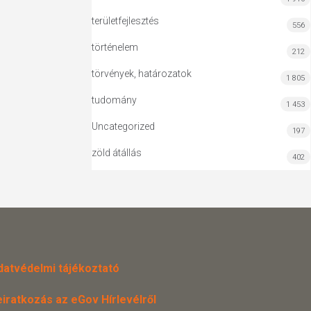
területfejlesztés
556
történelem
212
törvények, határozatok
1 805
tudomány
1 453
Uncategorized
197
zöld átállás
402
datvédelmi tájékoztató
eiratkozás az eGov Hírlevélről