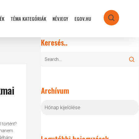
ÉK
TÉMA KATEGÓRIÁK
NÉVJEGY
EGOV.HU
search
Keresés..
kmai
Archívum
Archívum
 történt?
, hanem
Legutóbbi bejegyzések
 Néhány