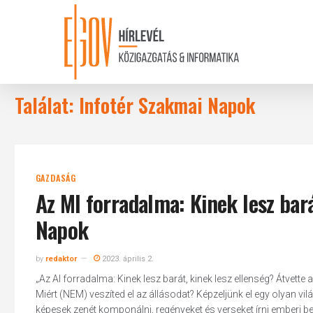
Skip
to
main
content
Találat: Infotér Szakmai Napok
GAZDASÁG
Az MI forradalma: Kinek lesz bará
Napok
by
redaktor
2023. április 2.
„Az AI forradalma: Kinek lesz barát, kinek lesz ellenség? Átvette
Miért (NEM) veszíted el az állásodat? Képzeljünk el egy olyan 
képesek zenét komponálni, regényeket és verseket írni emberi be