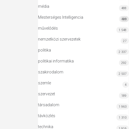
média
488
Mesterséges Intelligencia
420
MI
művelődés
1 548
nemzetközi szervezetek
27
politika
2 337
politikai informatika
292
szakirodalom
2 507
szemle
4
szervezet
189
társadalom
1 963
távközlés
1 310
technika
1 916