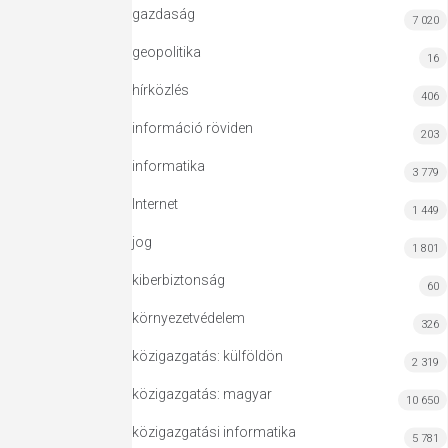
gazdaság
7 020
geopolitika
16
hírközlés
406
információ röviden
203
informatika
3 779
Internet
1 449
jog
1 801
kiberbiztonság
60
környezetvédelem
326
közigazgatás: külföldön
2 319
közigazgatás: magyar
10 650
közigazgatási informatika
5 781