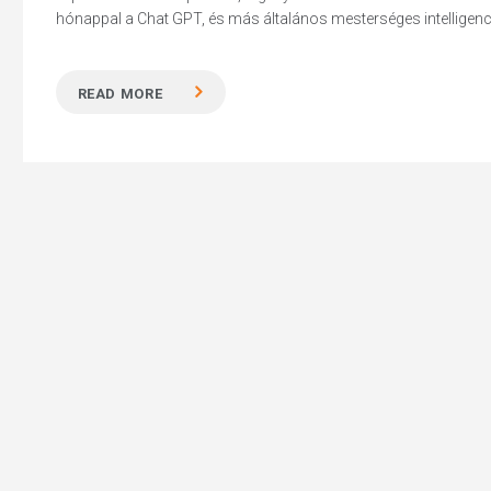
hónappal a Chat GPT, és más általános mesterséges intelligenc
READ MORE
Hit enter to search or ESC to close