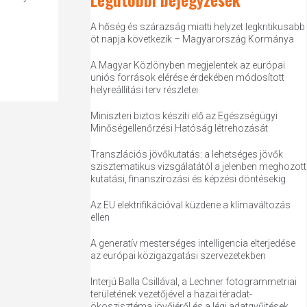
A hőség és szárazság miatti helyzet legkritikusabb
öt napja következik – Magyarország Kormánya
A Magyar Közlönyben megjelentek az európai
uniós források elérése érdekében módosított
helyreállítási terv részletei
Miniszteri biztos készíti elő az Egészségügyi
Minőségellenőrzési Hatóság létrehozását
Transzlációs jövőkutatás: a lehetséges jövők
szisztematikus vizsgálatától a jelenben meghozott
kutatási, finanszírozási és képzési döntésekig
Az EU elektrifikációval küzdene a klímaváltozás
ellen
A generatív mesterséges intelligencia elterjedése
az európai közigazgatási szervezetekben
Interjú Balla Csillával, a Lechner fotogrammetriai
területének vezetőjével a hazai téradat-
ökoszisztéma jövőjéről és a légi adatgyűjtések