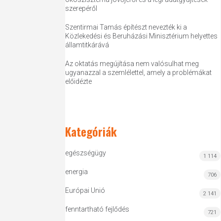
szerepéről
Szentirmai Tamás építészt nevezték ki a
Közlekedési és Beruházási Minisztérium helyettes
államtitkárává
Az oktatás megújítása nem valósulhat meg
ugyanazzal a szemlélettel, amely a problémákat
előidézte
Kategóriák
egészségügy
1 114
energia
706
Európai Unió
2 141
fenntartható fejlődés
721