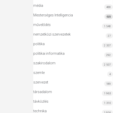
média
488
Mesterséges Intelligencia
420
MI
művelődés
1 548
nemzetközi szervezetek
27
politika
2 337
politikai informatika
292
szakirodalom
2 507
szemle
4
szervezet
189
társadalom
1 963
távközlés
1 310
technika
1 916