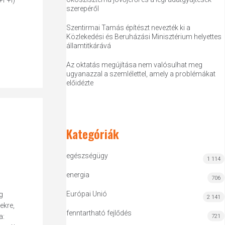
+F+I)
szerepéről
Szentirmai Tamás építészt nevezték ki a
Közlekedési és Beruházási Minisztérium helyettes
államtitkárává
Az oktatás megújítása nem valósulhat meg
ugyanazzal a szemlélettel, amely a problémákat
előidézte
Kategóriák
egészségügy
1 114
energia
706
Európai Unió
g
2 141
ekre,
fenntartható fejlődés
a:
721