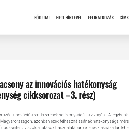
FŐOLDAL
HETI HÍRLEVÉL
FELIRATKOZÁS
CÍMK
lacsony az innovációs hatékonyság
ység cikksorozat –3. rész)
rszág innovációs rendszerének hatékonyságát is vizsgálja. A jegybank
ek Magyarországon, azonban ezek felhasználásának hatékonysága mérsé
 tudásintenzív szolgáltatások használatában rejlenek kiaknázatlan lehe