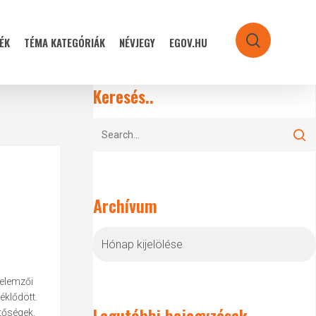
ÉK
TÉMA KATEGÓRIÁK
NÉVJEGY
EGOV.HU
search
Keresés..
Archívum
Archívum
 elemzői
klődött.
Legutóbbi bejegyzések
tőségek.