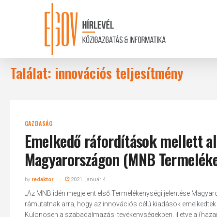
Skip
to
main
content
Találat: innovációs teljesítmény
GAZDASÁG
Emelkedő ráfordítások mellett a
Magyarországon (MNB Termeléken
by
redaktor
2021. január 4.
„Az MNB idén megjelent első Termelékenységi jelentése Magyaro
rámutatnak arra, hogy az innovációs célú kiadások emelkedt
Különösen a szabadalmazási tevékenységekben, illetve a (hazai)