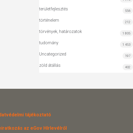
területfejlesztés
556
történelem
212
törvények, határozatok
1 805
tudomány
1 453
Uncategorized
197
zöld átállás
402
datvédelmi tájékoztató
eiratkozás az eGov Hírlevélről