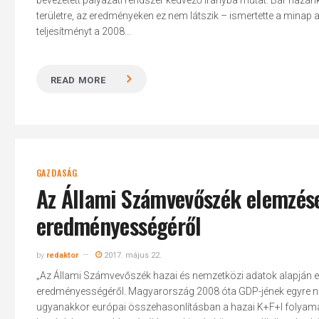
bevezetett pályázati rendszer kedvező irányba mutat. Bár hazánk 
területre, az eredményeken ez nem látszik – ismertette a mina
teljesítményt a 2008...
READ MORE
GAZDASÁG
Az Állami Számvevőszék elemzés
eredményességéről
by
redaktor
2017. május 22.
„Az Állami Számvevőszék hazai és nemzetközi adatok alapján el
eredményességéről. Magyarország 2008 óta GDP-jének egyre nag
ugyanakkor európai összehasonlításban a hazai K+F+I folyamat