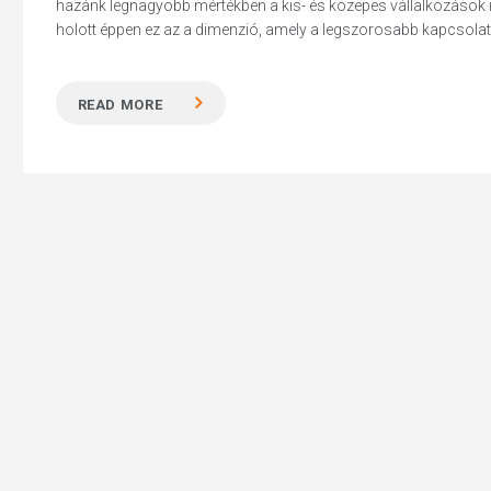
hazánk legnagyobb mértékben a kis- és közepes vállalkozások i
holott éppen ez az a dimenzió, amely a legszorosabb kapcsolatot
READ MORE