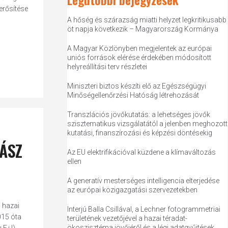
erősítése
A hőség és szárazság miatti helyzet legkritikusabb
öt napja következik – Magyarország Kormánya
A Magyar Közlönyben megjelentek az európai
uniós források elérése érdekében módosított
helyreállítási terv részletei
Miniszteri biztos készíti elő az Egészségügyi
Minőségellenőrzési Hatóság létrehozását
Transzlációs jövőkutatás: a lehetséges jövők
szisztematikus vizsgálatától a jelenben meghozott
kutatási, finanszírozási és képzési döntésekig
 ÁSZ
Az EU elektrifikációval küzdene a klímaváltozás
ellen
A generatív mesterséges intelligencia elterjedése
az európai közigazgatási szervezetekben
 hazai
Interjú Balla Csillával, a Lechner fotogrammetriai
015 óta
területének vezetőjével a hazai téradat-
ökoszisztéma jövőjéről és a légi adatgyűjtések