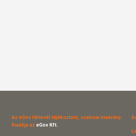
Az eGov Hírlevél tájékoztató, szakmai kiadvány.
A
Kiadója az
eGov Kft.
L