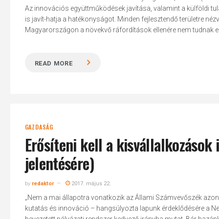
Az innovációs együttműködések javítása, valamint a külföldi tul
is javít-hatja a hatékonyságot. Minden fejlesztendő területre né
Magyarországon a növekvő ráfordítások ellenére nem tudnak egy
Hit enter to search or ESC to close
READ MORE
GAZDASÁG
Erősíteni kell a kisvállalkozások
jelentésére)
by
redaktor
2017. május 22.
„Nem a mai állapotra vonatkozik az Állami Számvevőszék azon m
kutatás és innováció – hangsúlyozta lapunk érdeklődésére a Nemze