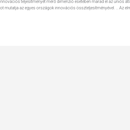
nnovációs teljesítményét mérő dimenzió esetében marad el az uniós átl
 mutatja az egyes országok innovációs összteljesítményével. ... Az elmú