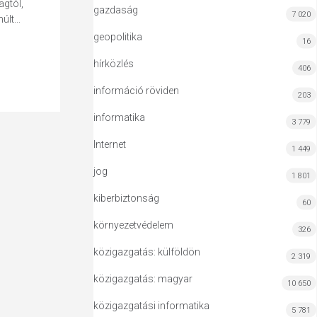
agtól,
gazdaság
7 020
lt...
geopolitika
16
hírközlés
406
információ röviden
203
informatika
3 779
Internet
1 449
jog
1 801
kiberbiztonság
60
környezetvédelem
326
közigazgatás: külföldön
2 319
közigazgatás: magyar
10 650
közigazgatási informatika
5 781