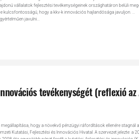
ajdonú vállalatok fejlesztési tevékenységeinek országhatáron belüli meg
zve kulcsfontosságú, hogy a kkv-k innovációs hajlandósága javuljon. ...
értelműen javulni...
 innovációs tevékenységét (reflexió az
egállapítása, hogy a növekvő pénzügyi ráfordítások ellenére stagnál a
ti Kutatási, Fejlesztési és Innovációs Hivatal. A szervezet jelezte: a 2