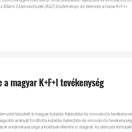
2008 óta egyre több pénzt fordít a kutatási, fejlesztési és innovációs (K
p az Állami Számvevőszék (ÁSZ) közleménye. Az elemzés a hazai K+F+I
e a magyar K+F+I tevékenység
emzést készített a magyar kutatás-fejlesztési és innovációs tevékenysé
yobb arányát fordította kutatás-fejlesztési és innovációs tevékenység
ok eredményessége a költések ellenére is stagnál. Az elemzés kimutatt