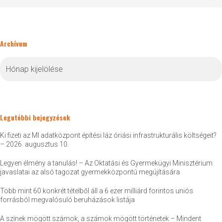
Archívum
Archívum
Legutóbbi bejegyzések
Ki fizeti az MI adatközpont építési láz óriási infrastrukturális költségeit?
– 2026. augusztus 10.
Legyen élmény a tanulás! – Az Oktatási és Gyermekügyi Minisztérium
javaslatai az alsó tagozat gyermekközpontú megújítására
Több mint 60 konkrét tételből áll a 6 ezer milliárd forintos uniós
forrásból megvalósuló beruházások listája
A színek mögött számok, a számok mögött történetek – Mindent