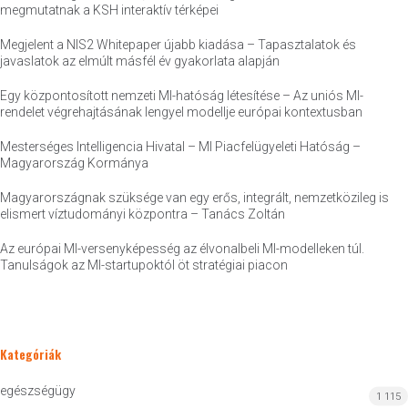
megmutatnak a KSH interaktív térképei
Megjelent a NIS2 Whitepaper újabb kiadása – Tapasztalatok és
javaslatok az elmúlt másfél év gyakorlata alapján
Egy központosított nemzeti MI-hatóság létesítése – Az uniós MI-
rendelet végrehajtásának lengyel modellje európai kontextusban
Mesterséges Intelligencia Hivatal – MI Piacfelügyeleti Hatóság –
Magyarország Kormánya
Magyarországnak szüksége van egy erős, integrált, nemzetközileg is
elismert víztudományi központra – Tanács Zoltán
Az európai MI-versenyképesség az élvonalbeli MI-modelleken túl.
Tanulságok az MI-startupoktól öt stratégiai piacon
Kategóriák
egészségügy
1 115