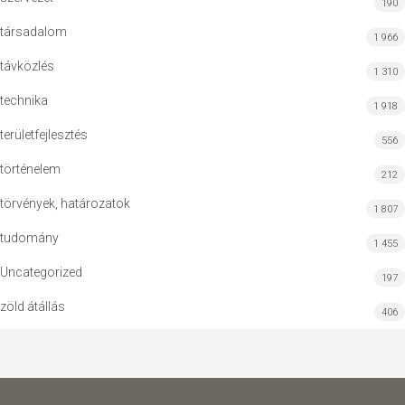
190
társadalom
1 966
távközlés
1 310
technika
1 918
területfejlesztés
556
történelem
212
törvények, határozatok
1 807
tudomány
1 455
Uncategorized
197
zöld átállás
406