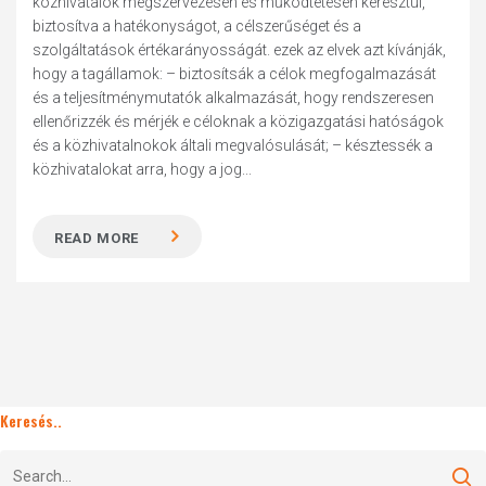
közhivatalok megszervezésén és működtetésén keresztül,
biztosítva a hatékonyságot, a célszerűséget és a
szolgáltatások értékarányosságát. ezek az elvek azt kívánják,
hogy a tagállamok: – biztosítsák a célok megfogalmazását
és a teljesítménymutatók alkalmazását, hogy rendszeresen
ellenőrizzék és mérjék e céloknak a közigazgatási hatóságok
és a közhivatalnokok általi megvalósulását; – késztessék a
közhivatalokat arra, hogy a jog...
READ MORE
Keresés..