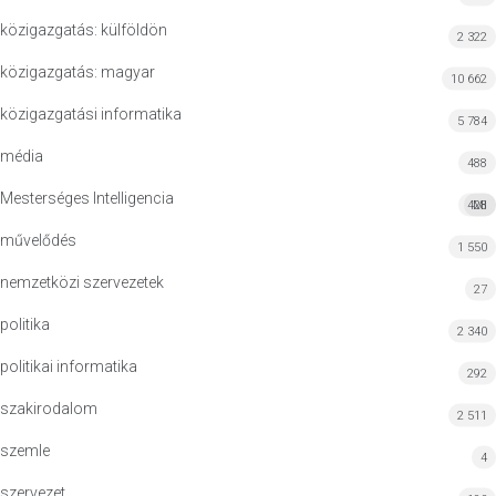
közigazgatás: külföldön
2 322
közigazgatás: magyar
10 662
közigazgatási informatika
5 784
média
488
Mesterséges Intelligencia
428
MI
művelődés
1 550
nemzetközi szervezetek
27
politika
2 340
politikai informatika
292
szakirodalom
2 511
szemle
4
szervezet