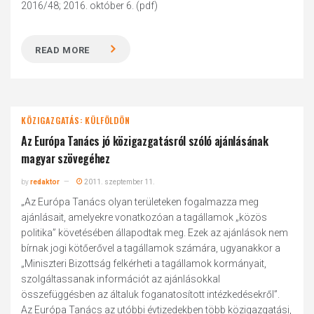
2016/48; 2016. október 6. (pdf)
READ MORE
KÖZIGAZGATÁS: KÜLFÖLDÖN
Az Európa Tanács jó közigazgatásról szóló ajánlásának
magyar szövegéhez
by
redaktor
2011. szeptember 11.
„Az Európa Tanács olyan területeken fogalmazza meg
ajánlásait, amelyekre vonatkozóan a tagállamok „közös
politika” követésében állapodtak meg. Ezek az ajánlások nem
bírnak jogi kötőerővel a tagállamok számára, ugyanakkor a
„Miniszteri Bizottság felkérheti a tagállamok kormányait,
szolgáltassanak információt az ajánlásokkal
összefüggésben az általuk foganatosított intézkedésekről”.
Az Európa Tanács az utóbbi évtizedekben több közigazgatási,