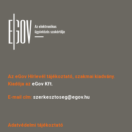
Az eGov Hírlevél tájékoztató, szakmai kiadvány.
Kiadója az
eGov Kft.
E-mail cím:
szerkesztoseg@egov.hu
Adatvédelmi tájékoztató