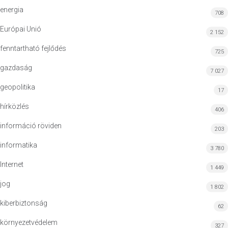
energia
708
Európai Unió
2 152
fenntartható fejlődés
725
gazdaság
7 027
geopolitika
17
hírközlés
406
információ röviden
203
informatika
3 780
Internet
1 449
jog
1 802
kiberbiztonság
62
környezetvédelem
327