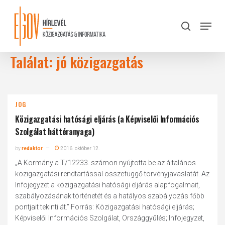
Skip
to
Menu
search
main
Close
content
Menu
Találat: jó közigazgatás
JOG
Közigazgatási hatósági eljárás (a Képviselői Információs
Szolgálat háttéranyaga)
by
redaktor
2016. október 12.
„A Kormány a T/12233. számon nyújtotta be az általános
közigazgatási rendtartással összefüggő törvényjavaslatát. Az
Infojegyzet a közigazgatási hatósági eljárás alapfogalmait,
szabályozásának történetét és a hatályos szabályozás főbb
pontjait tekinti át.” Forrás: Közigazgatási hatósági eljárás;
Képviselői Információs Szolgálat, Országgyűlés; Infojegyzet,