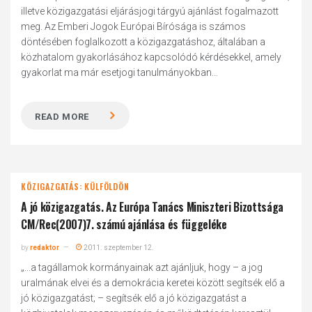
illetve közigazgatási eljárásjogi tárgyú ajánlást fogalmazott
meg. Az Emberi Jogok Európai Bírósága is számos
döntésében foglalkozott a közigazgatáshoz, általában a
közhatalom gyakorlásához kapcsolódó kérdésekkel, amely
gyakorlat ma már esetjogi tanulmányokban...
READ MORE
KÖZIGAZGATÁS: KÜLFÖLDÖN
A jó közigazgatás. Az Európa Tanács Miniszteri Bizottsága
CM/Rec(2007)7. számú ajánlása és függeléke
by
redaktor
2011. szeptember 12.
„...a tagállamok kormányainak azt ajánljuk, hogy – a jog
uralmának elvei és a demokrácia keretei között segítsék elő a
jó közigazgatást; – segítsék elő a jó közigazgatást a