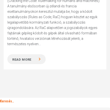
(Cracking the Code: Rulemaking for humans and machines).
A tanulmány elsősorban új-zélandi és francia
esettanulmányokon keresztül mutatja be, hogy a kódolt
szabályozás (Rules as Code, RaC) hogyan késztet az egyik
legalapvetőbb kormányzati funkció, a szabályozás
újragondolására. Az RaC alapvetően a jogszabályok egyes
fajtáinak gépileg kódolt és gépek által olvasható formában
történő, hivatalos verzióinak létrehozását jelenti, a
természetes nyelven...
READ MORE
Keresés..