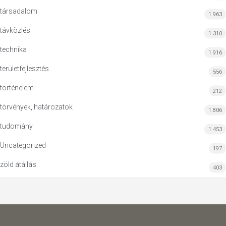
társadalom
1 963
távközlés
1 310
technika
1 916
területfejlesztés
556
történelem
212
törvények, határozatok
1 806
tudomány
1 453
Uncategorized
197
zöld átállás
403