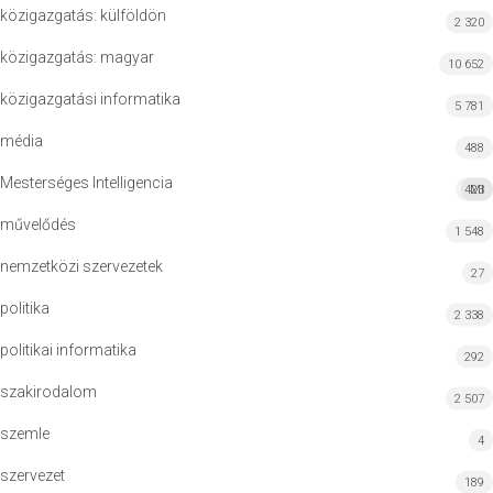
közigazgatás: külföldön
2 320
közigazgatás: magyar
10 652
közigazgatási informatika
5 781
média
488
Mesterséges Intelligencia
423
MI
művelődés
1 548
nemzetközi szervezetek
27
politika
2 338
politikai informatika
292
szakirodalom
2 507
szemle
4
szervezet
189