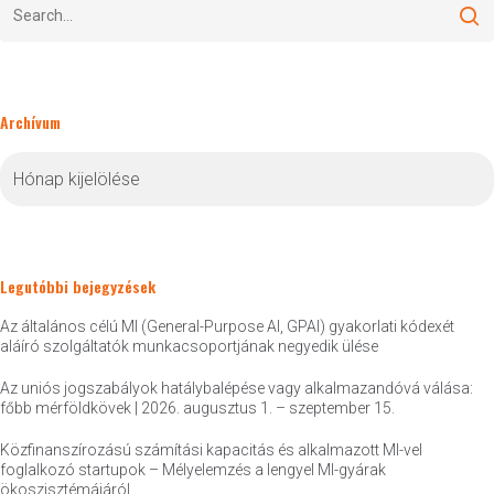
Archívum
Archívum
Legutóbbi bejegyzések
Az általános célú MI (General-Purpose AI, GPAI) gyakorlati kódexét
aláíró szolgáltatók munkacsoportjának negyedik ülése
Az uniós jogszabályok hatálybalépése vagy alkalmazandóvá válása:
főbb mérföldkövek | 2026. augusztus 1. – szeptember 15.
Közfinanszírozású számítási kapacitás és alkalmazott MI-vel
foglalkozó startupok – Mélyelemzés a lengyel MI-gyárak
ökoszisztémájáról