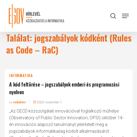
Skip
to
Menu
search
main
Close
content
Menu
Találat: jogszabályok kódként (Rules
as Code – RaC)
INFORMATIKA
A kód feltörése – jogszabályok emberi és programozási
nyelven
by
redaktor
2020. november 1.
„Az OECD közszolgálati innovációval foglalkozó műhelye
(Observatory of Public Sector Innovation, OPSI) október 14-
én innovációs alapozó tanulmányt jelentetett meg a
jogszabályok informatikailag kódolt alkalmazásáról