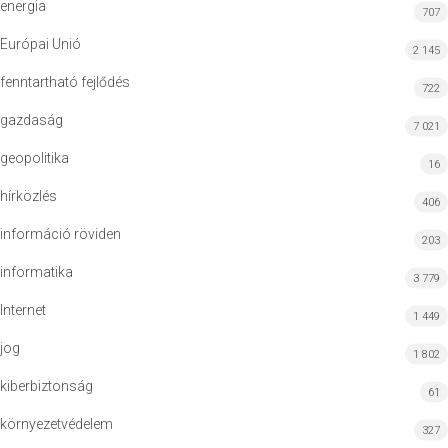
energia
707
Európai Unió
2 145
fenntartható fejlődés
722
gazdaság
7 021
geopolitika
16
hírközlés
406
információ röviden
203
informatika
3 779
Internet
1 449
jog
1 802
kiberbiztonság
61
környezetvédelem
327