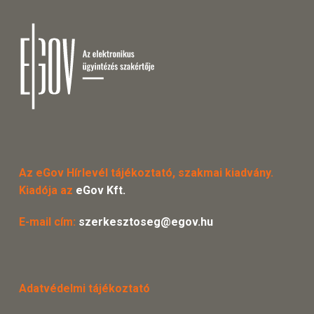
Az eGov Hírlevél tájékoztató, szakmai kiadvány.
Kiadója az
eGov Kft.
E-mail cím:
szerkesztoseg@egov.hu
Adatvédelmi tájékoztató