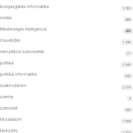
közigazgatási informatika
5 783
média
488
Mesterséges Intelligencia
427
MI
művelődés
1 549
nemzetközi szervezetek
27
politika
2 340
politikai informatika
292
szakirodalom
2 510
szemle
4
szervezet
189
társadalom
1 964
távközlés
1 310