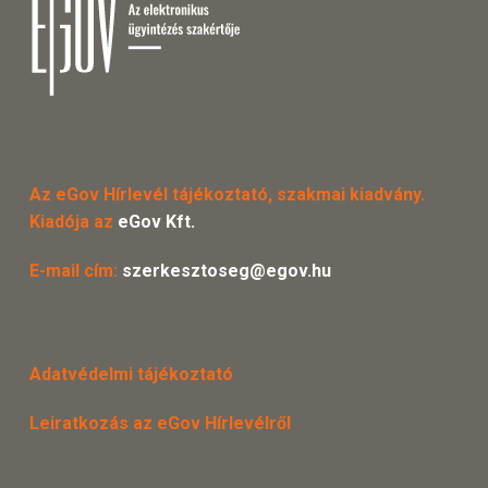
Az eGov Hírlevél tájékoztató, szakmai kiadvány.
Kiadója az
eGov Kft.
E-mail cím:
szerkesztoseg@egov.hu
Adatvédelmi tájékoztató
Leiratkozás az eGov Hírlevélről