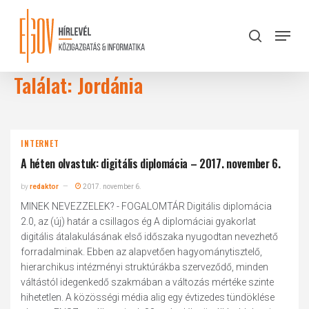
Skip
to
Menu
search
main
Close
content
Menu
Találat: Jordánia
INTERNET
A héten olvastuk: digitális diplomácia – 2017. november 6.
by
redaktor
2017. november 6.
MINEK NEVEZZELEK? - FOGALOMTÁR Digitális diplomácia
2.0, az (új) határ a csillagos ég A diplomáciai gyakorlat
digitális átalakulásának első időszaka nyugodtan nevezhető
forradalminak. Ebben az alapvetően hagyománytisztelő,
hierarchikus intézményi struktúrákba szerveződő, minden
váltástól idegenkedő szakmában a változás mértéke szinte
hihetetlen. A közösségi média alig egy évtizedes tündöklése