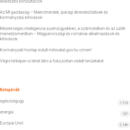
előkészítő konzultációk
Az MI-gazdaság – Makrotrendek, iparági átrendeződések és
kormányzási kihívások
Mesterséges intelligencia a pénzügyekben, a számvitelben és az üzleti
menedzsmentben – Magyarországi és romániai alkalmazások és
kihívások
Kormányzati honlap indult mihivatal.gov.hu címen!
Végre térképen is lehet látni a fokozottan védett területeket
Kategóriák
egészségügy
1 114
energia
707
Európai Unió
2 149