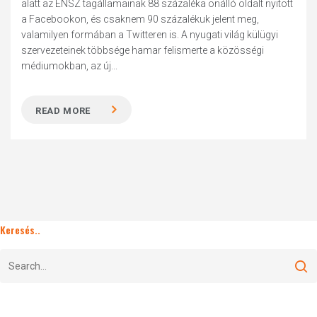
alatt az ENSZ tagállamainak 88 százaléka önálló oldalt nyitott
a Facebookon, és csaknem 90 százalékuk jelent meg,
valamilyen formában a Twitteren is. A nyugati világ külügyi
szervezeteinek többsége hamar felismerte a közösségi
médiumokban, az új...
READ MORE
Keresés..