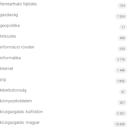
fenntartható fejlődés
724
gazdaság
7 024
geopolitika
17
hírközlés
406
információ röviden
203
informatika
3 779
Internet
1 449
jog
1 802
kiberbiztonság
61
környezetvédelem
327
közigazgatás: külföldön
2 321
közigazgatás: magyar
10 659