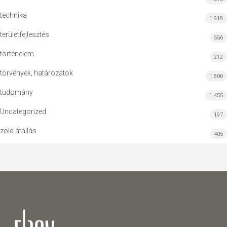
technika
1 918
területfejlesztés
556
történelem
212
törvények, határozatok
1 806
tudomány
1 455
Uncategorized
197
zöld átállás
405