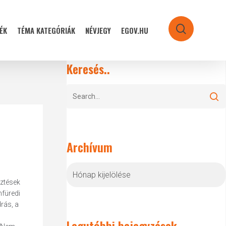
ÉK
TÉMA KATEGÓRIÁK
NÉVJEGY
EGOV.HU
search
Keresés..
Archívum
Archívum
sztések
nfüredi
rás, a
Legutóbbi bejegyzések