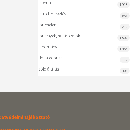
technika
1 918
területfejlesztés
556
történelem
212
törvények, határozatok
1 807
tudomány
1 455
Uncategorized
197
zöld átállás
405
datvédelmi tájékoztató