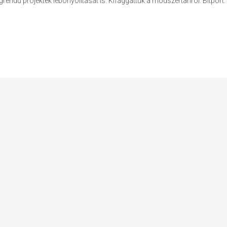
endű projektek lebonyolítását is. Kifaggattuk a módszertanról. Bitport