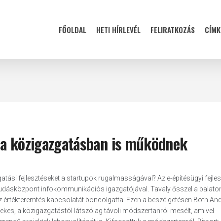
FŐOLDAL
HETI HÍRLEVÉL
FELIRATKOZÁS
CÍMK
 a közigazgatásban is működnek
tási fejlesztéseket a startupok rugalmasságával? Az e-építésügyi fejle
er Tudásközpont infokommunikációs igazgatójával. Tavaly ősszel a balato
 értékteremtés kapcsolatát boncolgatta. Ezen a beszélgetésen Both And
es, a közigazgatástól látszólag távoli módszertanról mesélt, amivel