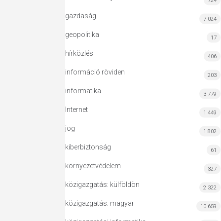
724
gazdaság
7 024
geopolitika
17
hírközlés
406
információ röviden
203
informatika
3 779
Internet
1 449
jog
1 802
kiberbiztonság
61
környezetvédelem
327
közigazgatás: külföldön
2 322
közigazgatás: magyar
10 659