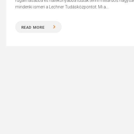
rugalmasabbá és hatékonyabbá tudták tenni milliárdos nagyságr
mindenki ismeri a Lechner Tudásközpontot. Mi a...
READ MORE
Hit enter to search or ESC to close