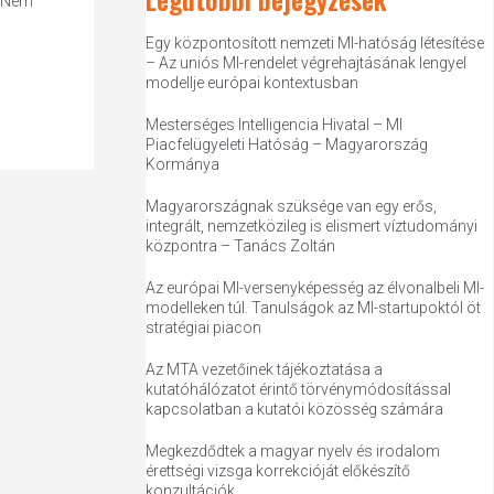
: Nem
Egy központosított nemzeti MI-hatóság létesítése
– Az uniós MI-rendelet végrehajtásának lengyel
modellje európai kontextusban
Mesterséges Intelligencia Hivatal – MI
Piacfelügyeleti Hatóság – Magyarország
Kormánya
Magyarországnak szüksége van egy erős,
integrált, nemzetközileg is elismert víztudományi
központra – Tanács Zoltán
Az európai MI-versenyképesség az élvonalbeli MI-
modelleken túl. Tanulságok az MI-startupoktól öt
stratégiai piacon
Az MTA vezetőinek tájékoztatása a
kutatóhálózatot érintő törvénymódosítással
kapcsolatban a kutatói közösség számára
Megkezdődtek a magyar nyelv és irodalom
érettségi vizsga korrekcióját előkészítő
konzultációk