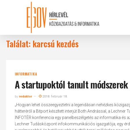
Skip
to
main
content
Találat: karcsú kezdés
INFORMATIKA
A startupoktól tanult módszerek
by
redaktor
2018. február 18.
„Hogyan lehet összeegyeztetni a legendásan nehézkes közigazga
hátteréről a Bitport készített interjút Both Andrással, a Lechn
INFOTÉR konferencia egy panelbeszélgetés az informatika és az
Lechner Tudásközpont infokommunikációs igazgatója, egy érdek