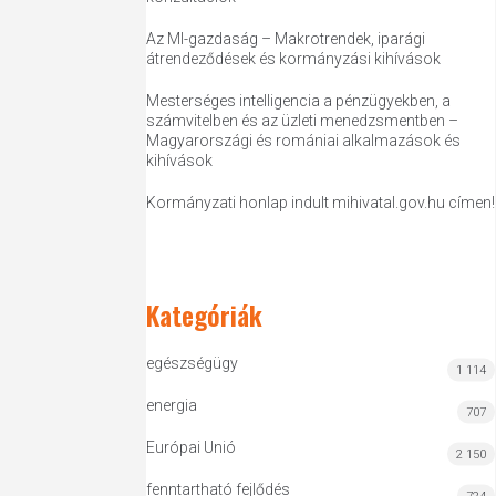
Az MI-gazdaság – Makrotrendek, iparági
átrendeződések és kormányzási kihívások
Mesterséges intelligencia a pénzügyekben, a
számvitelben és az üzleti menedzsmentben –
Magyarországi és romániai alkalmazások és
kihívások
Kormányzati honlap indult mihivatal.gov.hu címen!
Kategóriák
egészségügy
1 114
energia
707
Európai Unió
2 150
fenntartható fejlődés