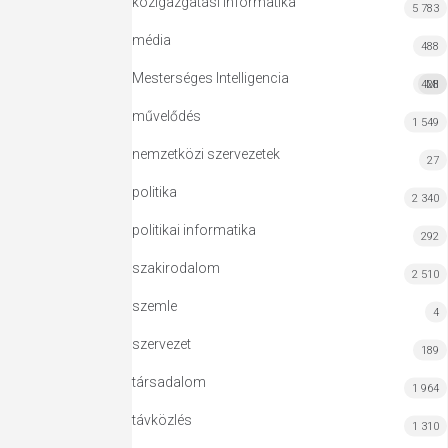
közigazgatási informatika
5 783
média
488
Mesterséges Intelligencia
428
MI
művelődés
1 549
nemzetközi szervezetek
27
politika
2 340
politikai informatika
292
szakirodalom
2 510
szemle
4
szervezet
189
társadalom
1 964
távközlés
1 310