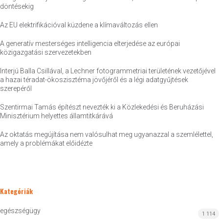
döntésekig
Az EU elektrifikációval küzdene a klímaváltozás ellen
A generatív mesterséges intelligencia elterjedése az európai
közigazgatási szervezetekben
Interjú Balla Csillával, a Lechner fotogrammetriai területének vezetőjével
a hazai téradat-ökoszisztéma jövőjéről és a légi adatgyűjtések
szerepéről
Szentirmai Tamás építészt nevezték ki a Közlekedési és Beruházási
Minisztérium helyettes államtitkárává
Az oktatás megújítása nem valósulhat meg ugyanazzal a szemlélettel,
amely a problémákat előidézte
Kategóriák
egészségügy
1 114