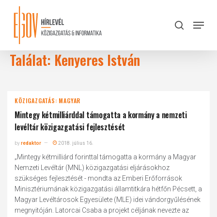
Skip
to
Menu
search
main
Close
content
Menu
Találat: Kenyeres István
KÖZIGAZGATÁS: MAGYAR
Mintegy kétmilliárddal támogatta a kormány a nemzeti
levéltár közigazgatási fejlesztését
by
redaktor
2018. július 16.
„Mintegy kétmilliárd forinttal támogatta a kormány a Magyar
Nemzeti Levéltár (MNL) közigazgatási eljárásokhoz
szükséges fejlesztését - mondta az Emberi Erőforrások
Minisztériumának közigazgatási államtitkára hétfőn Pécsett, a
Magyar Levéltárosok Egyesülete (MLE) idei vándorgyűlésének
megnyitóján. Latorcai Csaba a projekt céljának nevezte az