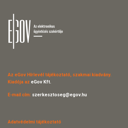
Az eGov Hírlevél tájékoztató, szakmai kiadvány.
Kiadója az
eGov Kft.
E-mail cím:
szerkesztoseg@egov.hu
Adatvédelmi tájékoztató