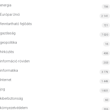
energia
706
Európai Unió
2 141
fenntartható fejlődés
721
gazdaság
7 020
geopolitika
16
hírközlés
406
információ röviden
203
informatika
3 779
Internet
1 449
jog
1 801
kiberbiztonság
60
környezetvédelem
326