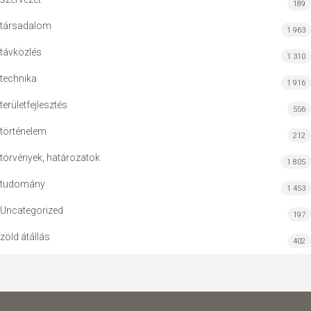
189
társadalom
1 963
távközlés
1 310
technika
1 916
területfejlesztés
556
történelem
212
törvények, határozatok
1 805
tudomány
1 453
Uncategorized
197
zöld átállás
402