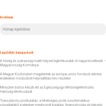
Archívum
Archívum
Legutóbbi bejegyzések
A hőség és szárazság miatti helyzet legkritikusabb öt napja következik –
Magyarország Kormánya
A Magyar Közlönyben megjelentek az európai uniós források elérése
érdekében módosított helyreállítási terv részletei
Miniszteri biztos készíti elő az Egészségügyi Minőségellenőrzési
Hatóság létrehozását
Transzlációs jövőkutatás: a lehetséges jövők szisztematikus
vizsgálatától a jelenben meghozott kutatási, finanszírozási és képzési