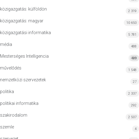
közigazgatás: külföldön
2 319
közigazgatás: magyar
10 650
közigazgatási informatika
5 781
média
488
Mesterséges Intelligencia
420
MI
művelődés
1 548
nemzetközi szervezetek
27
politika
2 337
politikai informatika
292
szakirodalom
2 507
szemle
4
szervezet