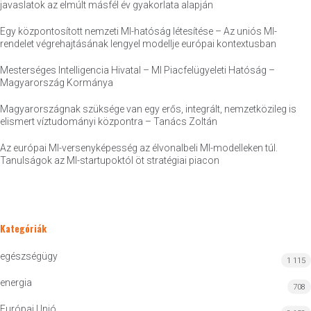
javaslatok az elmúlt másfél év gyakorlata alapján
Egy központosított nemzeti MI-hatóság létesítése – Az uniós MI-
rendelet végrehajtásának lengyel modellje európai kontextusban
Mesterséges Intelligencia Hivatal – MI Piacfelügyeleti Hatóság –
Magyarország Kormánya
Magyarországnak szüksége van egy erős, integrált, nemzetközileg is
elismert víztudományi központra – Tanács Zoltán
Az európai MI-versenyképesség az élvonalbeli MI-modelleken túl.
Tanulságok az MI-startupoktól öt stratégiai piacon
Kategóriák
egészségügy
1 115
energia
708
Európai Unió