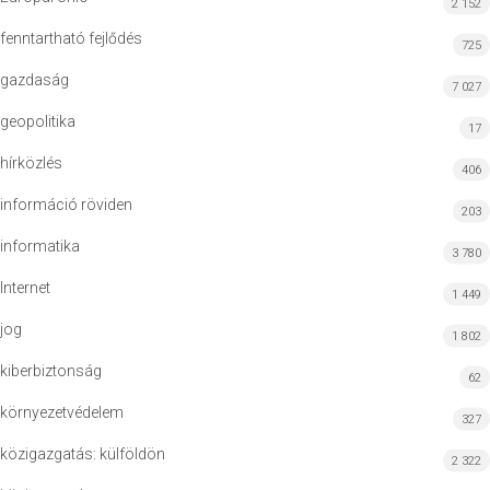
2 152
fenntartható fejlődés
725
gazdaság
7 027
geopolitika
17
hírközlés
406
információ röviden
203
informatika
3 780
Internet
1 449
jog
1 802
kiberbiztonság
62
környezetvédelem
327
közigazgatás: külföldön
2 322