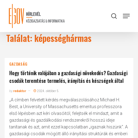
Skip
to
Menu
search
main
Close
content
Menu
Találat: képességhármas
GAZDASÁG
Hogy történik valójában a gazdasági növekedés? Gazdasági
csodák teremtése termelés, irányítás és készségek által
by
redaktor
2024. október 5.
„A címben felvetett kérdés megválaszolásához Michael H.
Best, a University of Massachusetts emeritus professzora
első lépésben azt kéri olvasóitól, felejtsék el mindazt, amit a
gazdasági és gazdálkodási rendszerekről hosszú ideje
tanítanak és azt, amit ezzel kapcsolatban „igaznak hiszünk”. A
gazdasági csodák mögött álló irányítási struktúrák és emberi