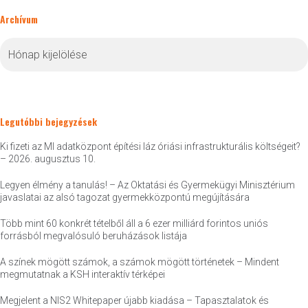
Archívum
Archívum
Legutóbbi bejegyzések
Ki fizeti az MI adatközpont építési láz óriási infrastrukturális költségeit?
– 2026. augusztus 10.
Legyen élmény a tanulás! – Az Oktatási és Gyermekügyi Minisztérium
javaslatai az alsó tagozat gyermekközpontú megújítására
Több mint 60 konkrét tételből áll a 6 ezer milliárd forintos uniós
forrásból megvalósuló beruházások listája
A színek mögött számok, a számok mögött történetek – Mindent
megmutatnak a KSH interaktív térképei
Megjelent a NIS2 Whitepaper újabb kiadása – Tapasztalatok és