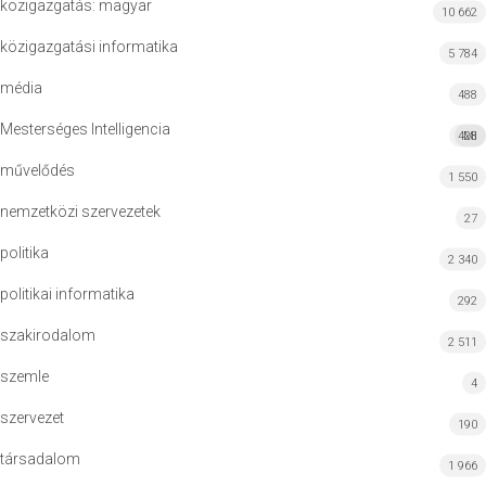
közigazgatás: magyar
10 662
közigazgatási informatika
5 784
média
488
Mesterséges Intelligencia
428
MI
művelődés
1 550
nemzetközi szervezetek
27
politika
2 340
politikai informatika
292
szakirodalom
2 511
szemle
4
szervezet
190
társadalom
1 966