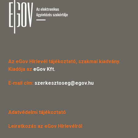
Az eGov Hírlevél tájékoztató, szakmai kiadvány.
Kiadója az
eGov Kft.
E-mail cím:
szerkesztoseg@egov.hu
Adatvédelmi tájékoztató
Leiratkozás az eGov Hírlevélről