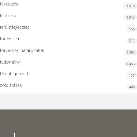
távközlés
1 310
technika
1 918
területfejlesztés
556
történelem
212
törvények, határozatok
1 807
tudomány
1 455
Uncategorized
197
zöld átállás
406