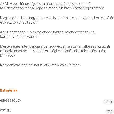
Az MTA vezetőinek tájékoztatása a kutatóhálózatot érintő
törvénymódosítással kapcsolatban a kutatói közösség számára
Megkezdődtek a magyar nyelv és irodalom érettségi vizsga korrekcióját
előkészítő konzultációk
Az MI-gazdaság – Makrotrendek, iparági átrendeződések és
kormányzási kihívások
Mesterséges intelligencia a pénzügyekben, a számvitelben és az üzleti
menedzsmentben – Magyarországi és romániai alkalmazások és
kihívások
Kormányzati honlap indult mihivatal.gov.hu címen!
Kategóriák
egészségügy
1 114
energia
707