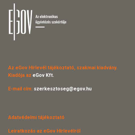
Az eGov Hírlevél tájékoztató, szakmai kiadvány.
Kiadója az
eGov Kft.
E-mail cím:
szerkesztoseg@egov.hu
Adatvédelmi tájékoztató
Leiratkozás az eGov Hírlevélről