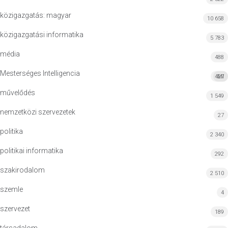
közigazgatás: magyar
10 658
közigazgatási informatika
5 783
média
488
Mesterséges Intelligencia
427
MI
művelődés
1 549
nemzetközi szervezetek
27
politika
2 340
politikai informatika
292
szakirodalom
2 510
szemle
4
szervezet
189