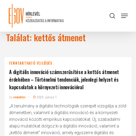
Skip
to
Menu
search
main
Close
content
Menu
Találat: kettős átmenet
FENNTARTHATÓ FEJLŐDÉS
A digitális innováció számszerűsítése a kettős átmenet
érdekében – Történelmi tendenciák, jelenlegi helyzet és
kapcsolatok a környezeti innovációval
by
redaktor
2025. június 1.
„A tanulmány a digitális technológiák szerepét vizsgálja a zöld
átmenetben, valamint a digitális innováció és a környezeti
innováció közötti empirikus kapcsolatokat. Új, szabadalmi
alapú mutatókat dolgoz ki a digitális innováció, valamint a
„kettős átmenet” innováció, amely egyszerre digitális és