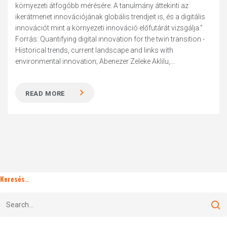
környezeti átfogóbb mérésére. A tanulmány áttekinti az
ikerátmenet innovációjának globális trendjeit is, és a digitális
innovációt mint a környezeti innováció előfutárát vizsgálja.”
Forrás: Quantifying digital innovation for the twin transition -
Historical trends, current landscape and links with
environmental innovation; Abenezer Zeleke Aklilu,...
READ MORE
Keresés..