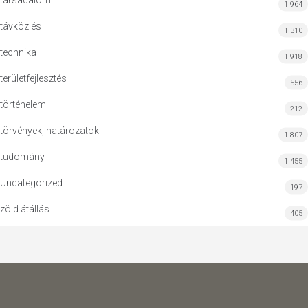
társadalom
1 964
távközlés
1 310
technika
1 918
területfejlesztés
556
történelem
212
törvények, határozatok
1 807
tudomány
1 455
Uncategorized
197
zöld átállás
405