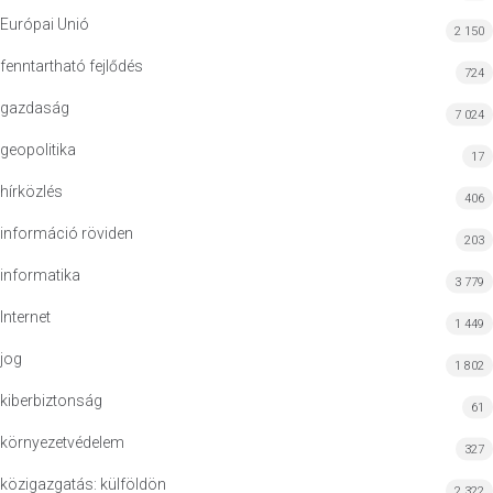
Európai Unió
2 150
fenntartható fejlődés
724
gazdaság
7 024
geopolitika
17
hírközlés
406
információ röviden
203
informatika
3 779
Internet
1 449
jog
1 802
kiberbiztonság
61
környezetvédelem
327
közigazgatás: külföldön
2 322