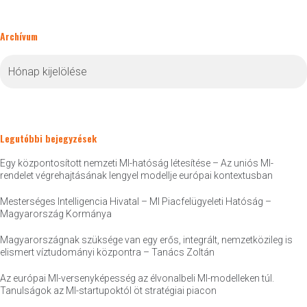
Archívum
Archívum
Legutóbbi bejegyzések
Egy központosított nemzeti MI-hatóság létesítése – Az uniós MI-
rendelet végrehajtásának lengyel modellje európai kontextusban
Mesterséges Intelligencia Hivatal – MI Piacfelügyeleti Hatóság –
Magyarország Kormánya
Magyarországnak szüksége van egy erős, integrált, nemzetközileg is
elismert víztudományi központra – Tanács Zoltán
Az európai MI-versenyképesség az élvonalbeli MI-modelleken túl.
Tanulságok az MI-startupoktól öt stratégiai piacon