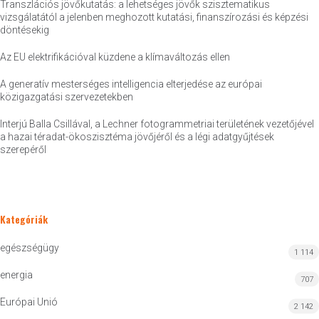
Transzlációs jövőkutatás: a lehetséges jövők szisztematikus
vizsgálatától a jelenben meghozott kutatási, finanszírozási és képzési
döntésekig
Az EU elektrifikációval küzdene a klímaváltozás ellen
A generatív mesterséges intelligencia elterjedése az európai
közigazgatási szervezetekben
Interjú Balla Csillával, a Lechner fotogrammetriai területének vezetőjével
a hazai téradat-ökoszisztéma jövőjéről és a légi adatgyűjtések
szerepéről
Kategóriák
egészségügy
1 114
energia
707
Európai Unió
2 142