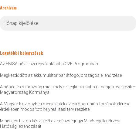
Archívum
Archívum
Legutóbbi bejegyzések
Az ENISA bővíti szerepvállalását a CVE Programban
Megkezdődött az akkumulátoripar átfogó, országos ellenőrzése
A hőség és szárazság miatti helyzet legkritikusabb öt napja következik –
Magyarország Kormánya
A Magyar Közlönyben megjelentek az európai uniós források elérése
érdekében módosított helyreállítási terv részletei
Miniszteri biztos készíti elő az Egészségügyi Minőségellenőrzési
Hatóság létrehozását