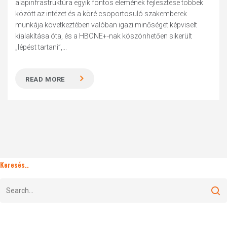
alapinfrastruktúra egyik fontos elemének fejlesztése többek
között az intézet és a köré csoportosuló szakemberek
munkája következtében valóban igazi minőséget képviselt
kialakítása óta, és a HBONE+-nak köszönhetően sikerült
„lépést tartani”,...
READ MORE
Keresés..