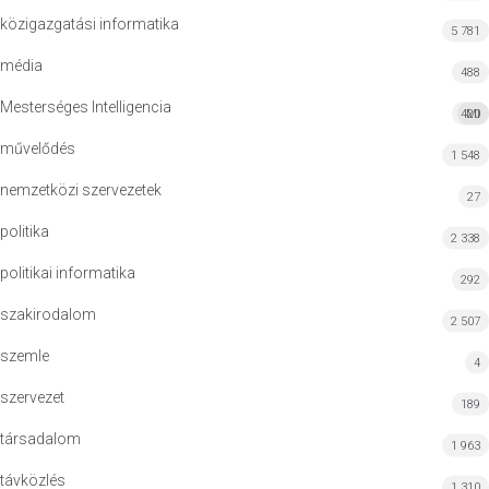
közigazgatási informatika
5 781
média
488
Mesterséges Intelligencia
420
MI
művelődés
1 548
nemzetközi szervezetek
27
politika
2 338
politikai informatika
292
szakirodalom
2 507
szemle
4
szervezet
189
társadalom
1 963
távközlés
1 310