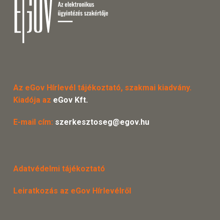
Az eGov Hírlevél tájékoztató, szakmai kiadvány.
Kiadója az
eGov Kft.
E-mail cím:
szerkesztoseg@egov.hu
Adatvédelmi tájékoztató
Leiratkozás az eGov Hírlevélről