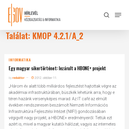
Skip
to
Menu
search
main
Close
content
Menu
Találat: KMOP 4.2.1/A_2
INFORMATIKA
Egy magyar sikertörténet: lezárult a HBONE+ projekt
by
redaktor
2012. október 11.
„Három év alatt több milliárdos fejlesztést hajtottak végre az
akadémiai infrastruktúrában, büszkék lehetünk arra, hogy e
téren hazánk versenyképes marad. Az IT café az elmúlt
években rendszeresen beszámolt Nemzeti Információs
Infrastruktúra Fejlesztési Intézet (NIIFI) gondozásában
végigvitt nagy projekt, a HBONE+ eredményeiről. Tettük ezt
azért is, mivel a magyar kutatói hálózat, vagyis az internetes