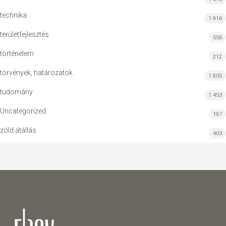
technika
1 916
területfejlesztés
556
történelem
212
törvények, határozatok
1 805
tudomány
1 453
Uncategorized
197
zöld átállás
403