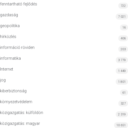
fenntartható fejlődés
722
gazdaság
7 021
geopolitika
16
hírközlés
406
információ röviden
203
informatika
3 779
Internet
1 449
jog
1 801
kiberbiztonság
61
környezetvédelem
327
közigazgatás: külföldön
2 319
közigazgatás: magyar
10 651