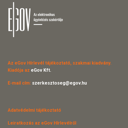
Az eGov Hírlevél tájékoztató, szakmai kiadvány.
Kiadója az
eGov Kft.
E-mail cím:
szerkesztoseg@egov.hu
Adatvédelmi tájékoztató
Leiratkozás az eGov Hírlevélről