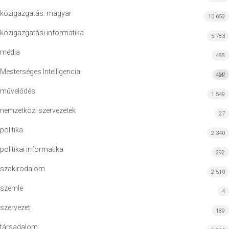
közigazgatás: magyar
10 659
közigazgatási informatika
5 783
média
488
Mesterséges Intelligencia
427
MI
művelődés
1 549
nemzetközi szervezetek
27
politika
2 340
politikai informatika
292
szakirodalom
2 510
szemle
4
szervezet
189
társadalom