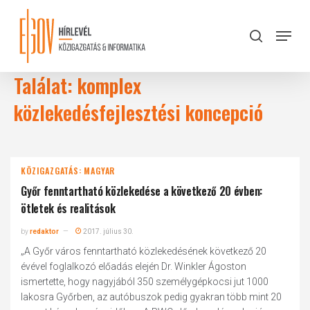
Skip
to
Menu
search
main
Close
content
Menu
Találat: komplex
közlekedésfejlesztési koncepció
KÖZIGAZGATÁS: MAGYAR
Győr fenntartható közlekedése a következő 20 évben:
ötletek és realitások
by
redaktor
2017. július 30.
„A Győr város fenntartható közlekedésének következő 20
évével foglalkozó előadás elején Dr. Winkler Ágoston
ismertette, hogy nagyjából 350 személygépkocsi jut 1000
lakosra Győrben, az autóbuszok pedig gyakran több mint 20