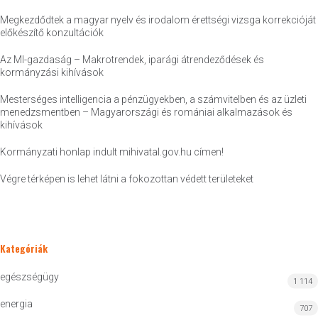
Megkezdődtek a magyar nyelv és irodalom érettségi vizsga korrekcióját
előkészítő konzultációk
Az MI-gazdaság – Makrotrendek, iparági átrendeződések és
kormányzási kihívások
Mesterséges intelligencia a pénzügyekben, a számvitelben és az üzleti
menedzsmentben – Magyarországi és romániai alkalmazások és
kihívások
Kormányzati honlap indult mihivatal.gov.hu címen!
Végre térképen is lehet látni a fokozottan védett területeket
Kategóriák
egészségügy
1 114
energia
707