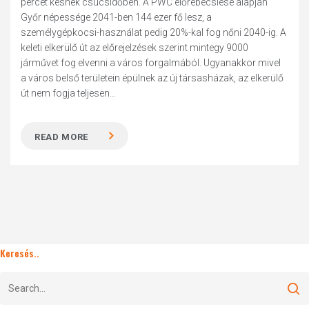
percet késnek csúcsidőben. A PWC előrebecslése alapján
Győr népessége 2041-ben 144 ezer fő lesz, a
személygépkocsi-használat pedig 20%-kal fog nőni 2040-ig. A
keleti elkerülő út az előrejelzések szerint mintegy 9000
járművet fog elvenni a város forgalmából. Ugyanakkor mivel
a város belső területein épülnek az új társasházak, az elkerülő
út nem fogja teljesen...
READ MORE
Keresés..