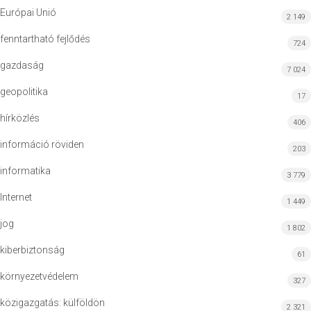
Európai Unió
2 149
fenntartható fejlődés
724
gazdaság
7 024
geopolitika
17
hírközlés
406
információ röviden
203
informatika
3 779
Internet
1 449
jog
1 802
kiberbiztonság
61
környezetvédelem
327
közigazgatás: külföldön
2 321