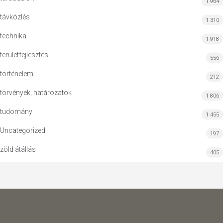
1 964
távközlés
1 310
technika
1 918
területfejlesztés
556
történelem
212
törvények, határozatok
1 806
tudomány
1 455
Uncategorized
197
zöld átállás
405