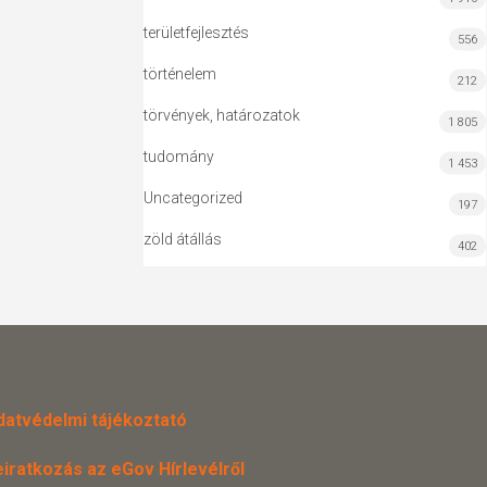
területfejlesztés
556
történelem
212
törvények, határozatok
1 805
tudomány
1 453
Uncategorized
197
zöld átállás
402
datvédelmi tájékoztató
eiratkozás az eGov Hírlevélről