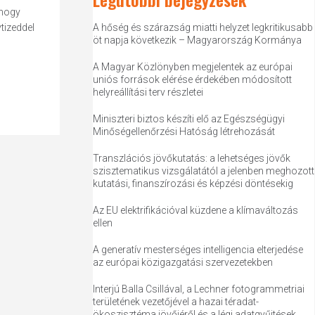
 hogy
tizeddel
A hőség és szárazság miatti helyzet legkritikusabb
öt napja következik – Magyarország Kormánya
A Magyar Közlönyben megjelentek az európai
uniós források elérése érdekében módosított
helyreállítási terv részletei
Miniszteri biztos készíti elő az Egészségügyi
Minőségellenőrzési Hatóság létrehozását
Transzlációs jövőkutatás: a lehetséges jövők
szisztematikus vizsgálatától a jelenben meghozott
kutatási, finanszírozási és képzési döntésekig
Az EU elektrifikációval küzdene a klímaváltozás
ellen
A generatív mesterséges intelligencia elterjedése
az európai közigazgatási szervezetekben
Interjú Balla Csillával, a Lechner fotogrammetriai
területének vezetőjével a hazai téradat-
ökoszisztéma jövőjéről és a légi adatgyűjtések