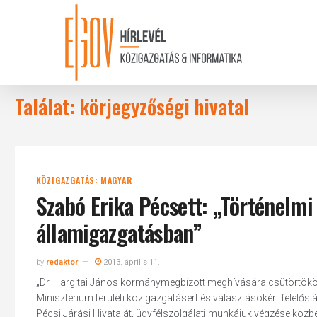
Skip
to
main
content
Találat: körjegyzőségi hivatal
KÖZIGAZGATÁS: MAGYAR
Szabó Erika Pécsett: „Történelmi
államigazgatásban”
by
redaktor
2013. április 11.
„Dr. Hargitai János kormánymegbízott meghívására csütörtökön 
Minisztérium területi közigazgatásért és választásokért felelő
Pécsi Járási Hivatalát, ügyfélszolgálati munkájuk végzése közb