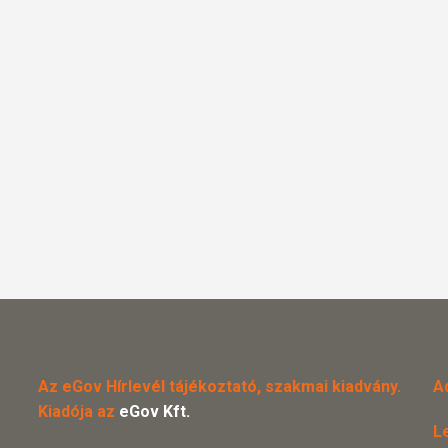
Az eGov Hírlevél tájékoztató, szakmai kiadvány.
A
Kiadója az
eGov Kft.
L