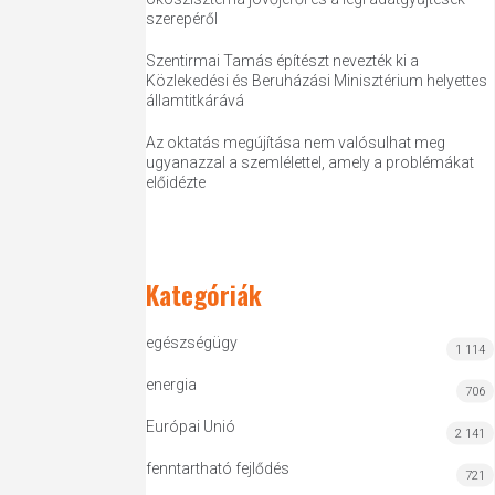
szerepéről
Szentirmai Tamás építészt nevezték ki a
Közlekedési és Beruházási Minisztérium helyettes
államtitkárává
Az oktatás megújítása nem valósulhat meg
ugyanazzal a szemlélettel, amely a problémákat
előidézte
Kategóriák
egészségügy
1 114
energia
706
Európai Unió
2 141
fenntartható fejlődés
721