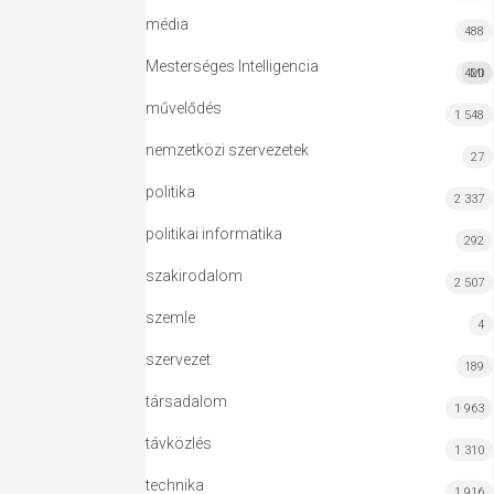
média
488
Mesterséges Intelligencia
420
MI
művelődés
1 548
nemzetközi szervezetek
27
politika
2 337
politikai informatika
292
szakirodalom
2 507
szemle
4
szervezet
189
társadalom
1 963
távközlés
1 310
technika
1 916