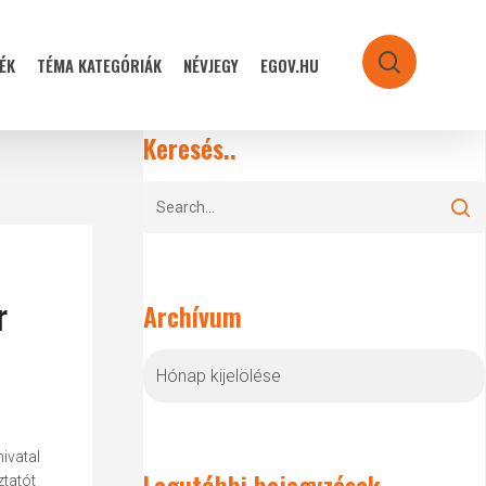
ÉK
TÉMA KATEGÓRIÁK
NÉVJEGY
EGOV.HU
search
Keresés..
r
Archívum
Archívum
ivatal
Legutóbbi bejegyzések
ztatót