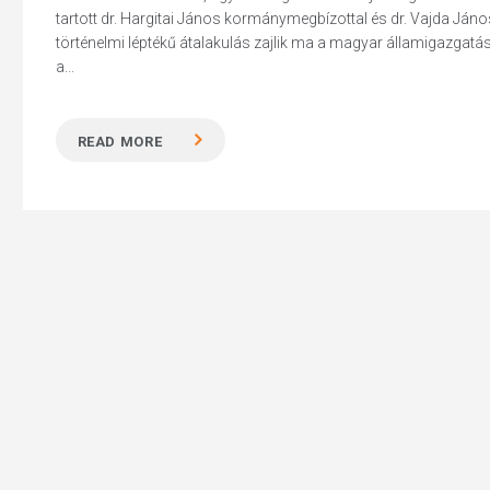
tartott dr. Hargitai János kormánymegbízottal és dr. Vajda János
történelmi léptékű átalakulás zajlik ma a magyar államigazgatá
a...
Hit enter to search or ESC to close
READ MORE