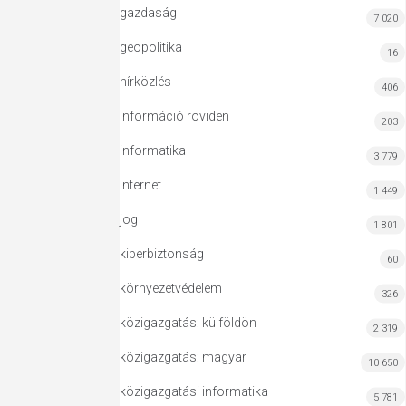
gazdaság
7 020
geopolitika
16
hírközlés
406
információ röviden
203
informatika
3 779
Internet
1 449
jog
1 801
kiberbiztonság
60
környezetvédelem
326
közigazgatás: külföldön
2 319
közigazgatás: magyar
10 650
közigazgatási informatika
5 781