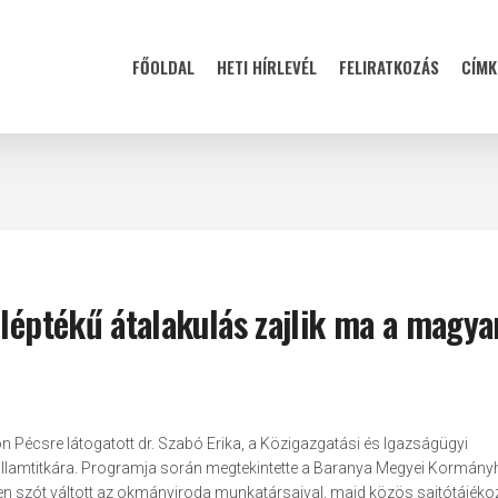
FŐOLDAL
HETI HÍRLEVÉL
FELIRATKOZÁS
CÍMK
 léptékű átalakulás zajlik ma a magya
Pécsre látogatott dr. Szabó Erika, a Közigazgatási és Igazságügyi
s államtitkára. Programja során megtekintette a Baranya Megyei Kormányh
en szót váltott az okmányiroda munkatársaival, majd közös sajtótájéko