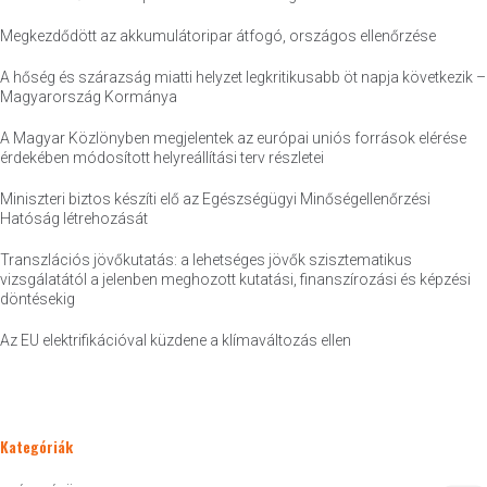
Megkezdődött az akkumulátoripar átfogó, országos ellenőrzése
A hőség és szárazság miatti helyzet legkritikusabb öt napja következik –
Magyarország Kormánya
A Magyar Közlönyben megjelentek az európai uniós források elérése
érdekében módosított helyreállítási terv részletei
Miniszteri biztos készíti elő az Egészségügyi Minőségellenőrzési
Hatóság létrehozását
Transzlációs jövőkutatás: a lehetséges jövők szisztematikus
vizsgálatától a jelenben meghozott kutatási, finanszírozási és képzési
döntésekig
Az EU elektrifikációval küzdene a klímaváltozás ellen
Kategóriák