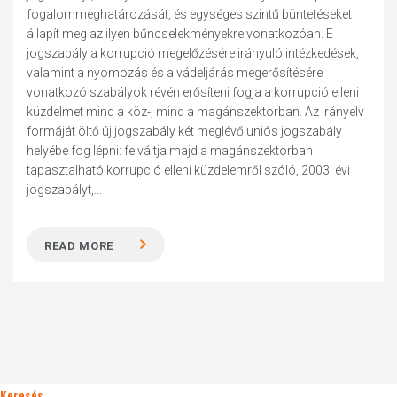
fogalommeghatározását, és egységes szintű büntetéseket
állapít meg az ilyen bűncselekményekre vonatkozóan. E
jogszabály a korrupció megelőzésére irányuló intézkedések,
valamint a nyomozás és a vádeljárás megerősítésére
vonatkozó szabályok révén erősíteni fogja a korrupció elleni
küzdelmet mind a köz-, mind a magánszektorban. Az irányelv
formáját öltő új jogszabály két meglévő uniós jogszabály
helyébe fog lépni: felváltja majd a magánszektorban
tapasztalható korrupció elleni küzdelemről szóló, 2003. évi
jogszabályt,...
READ MORE
Keresés..