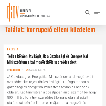
Skip
to
Menu
search
main
Close
content
Menu
Találat: korrupció elleni küzdelem
ENERGIA
Teljes körűen átvilágítják a Gazdasági és Energetikai
Minisztérium által megörökölt szerződéseket
by
redaktor
2026. július 19.
„A Gazdasági és Energetikai Minisztérium által megörökölt
szerződéseket teljes körűen átvilágítjuk – fogalmazott a
gazdasági és energetikai miniszter szerdán a Facebook-
oldalán. Kapitány István a posztjában arról számolt be, hogy
800 milliárd forintnyi szerződésállomány után teljesített
utalásokat idén áprilisban és májusban a megszűnés