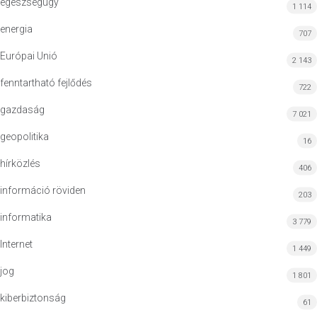
egészségügy
1 114
energia
707
Európai Unió
2 143
fenntartható fejlődés
722
gazdaság
7 021
geopolitika
16
hírközlés
406
információ röviden
203
informatika
3 779
Internet
1 449
jog
1 801
kiberbiztonság
61