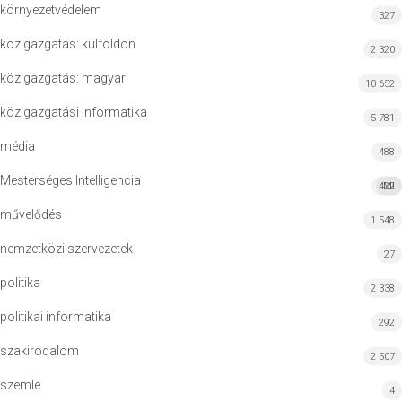
környezetvédelem
327
közigazgatás: külföldön
2 320
közigazgatás: magyar
10 652
közigazgatási informatika
5 781
média
488
Mesterséges Intelligencia
422
MI
művelődés
1 548
nemzetközi szervezetek
27
politika
2 338
politikai informatika
292
szakirodalom
2 507
szemle
4