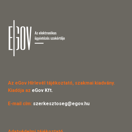
Az eGov Hírlevél tájékoztató, szakmai kiadvány.
Kiadója az
eGov Kft.
E-mail cím:
szerkesztoseg@egov.hu
Adatvédelmi tájékoztató