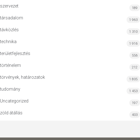
szervezet
189
társadalom
1 963
távközlés
1 310
technika
1 916
területfejlesztés
556
történelem
212
törvények, határozatok
1 805
tudomány
1 453
Uncategorized
197
zöld átállás
403