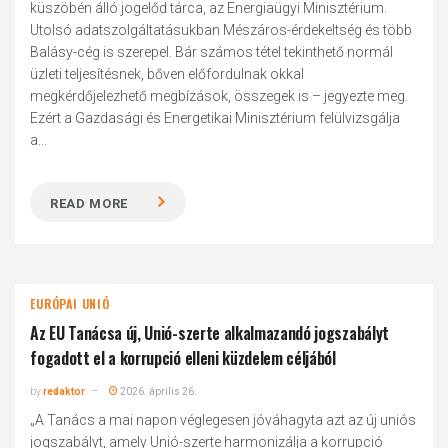
küszöbén álló jogelőd tárca, az Energiaügyi Minisztérium.
Utolsó adatszolgáltatásukban Mészáros-érdekeltség és több
Balásy-cég is szerepel. Bár számos tétel tekinthető normál
üzleti teljesítésnek, bőven előfordulnak okkal
megkérdőjelezhető megbízások, összegek is – jegyezte meg.
Ezért a Gazdasági és Energetikai Minisztérium felülvizsgálja
a...
READ MORE
EURÓPAI UNIÓ
Az EU Tanácsa új, Unió-szerte alkalmazandó jogszabályt
fogadott el a korrupció elleni küzdelem céljából
by
redaktor
2026. április 26.
„A Tanács a mai napon véglegesen jóváhagyta azt az új uniós
jogszabályt, amely Unió-szerte harmonizálja a korrupció