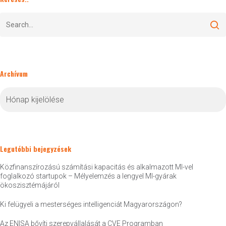
Archívum
Archívum
Legutóbbi bejegyzések
Közfinanszírozású számítási kapacitás és alkalmazott MI-vel
foglalkozó startupok – Mélyelemzés a lengyel MI-gyárak
ökoszisztémájáról
Ki felügyeli a mesterséges intelligenciát Magyarországon?
Az ENISA bővíti szerepvállalását a CVE Programban