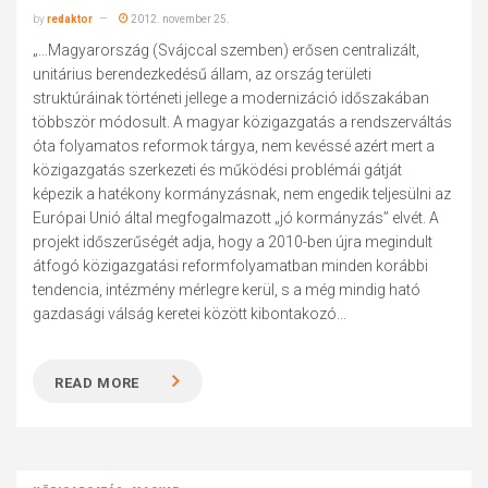
by
redaktor
2012. november 25.
„...Magyarország (Svájccal szemben) erősen centralizált,
unitárius berendezkedésű állam, az ország területi
struktúráinak történeti jellege a modernizáció időszakában
többször módosult. A magyar közigazgatás a rendszerváltás
óta folyamatos reformok tárgya, nem kevéssé azért mert a
közigazgatás szerkezeti és működési problémái gátját
képezik a hatékony kormányzásnak, nem engedik teljesülni az
Európai Unió által megfogalmazott „jó kormányzás” elvét. A
projekt időszerűségét adja, hogy a 2010-ben újra megindult
átfogó közigazgatási reformfolyamatban minden korábbi
tendencia, intézmény mérlegre kerül, s a még mindig ható
gazdasági válság keretei között kibontakozó...
READ MORE