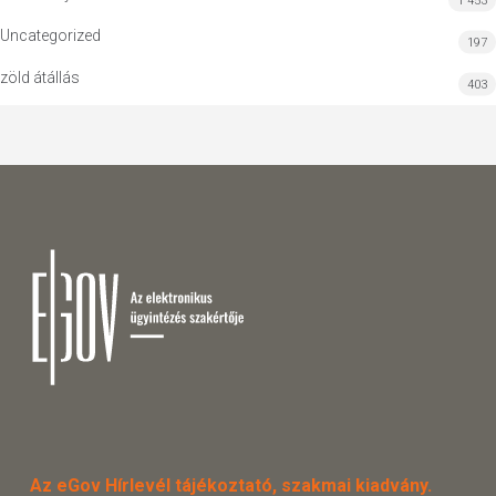
1 453
Uncategorized
197
zöld átállás
403
Az eGov Hírlevél tájékoztató, szakmai kiadvány.