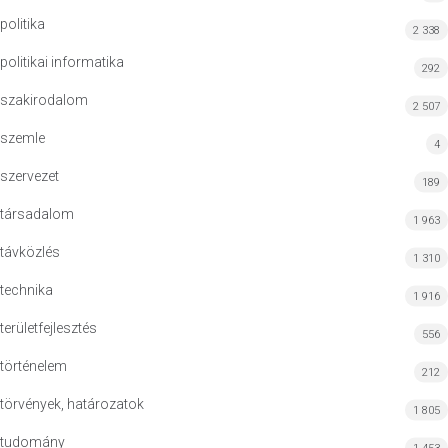
politika
2 338
politikai informatika
292
szakirodalom
2 507
szemle
4
szervezet
189
társadalom
1 963
távközlés
1 310
technika
1 916
területfejlesztés
556
történelem
212
törvények, határozatok
1 805
tudomány