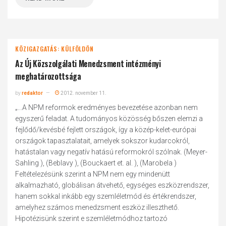
KÖZIGAZGATÁS: KÜLFÖLDÖN
Az Új Közszolgálati Menedzsment intézményi
meghatározottsága
by
redaktor
2012. november 11.
„...A NPM reformok eredményes bevezetése azonban nem
egyszerű feladat. A tudományos közösség bőszen elemzi a
fejlődő/kevésbé fejlett országok, így a közép-kelet-európai
országok tapasztalatait, amelyek sokszor kudarcokról,
hatástalan vagy negatív hatású reformokról szólnak. (Meyer-
Sahling ), (Beblavy ), (Bouckaert et. al. ), (Marobela )
Feltételezésünk szerint a NPM nem egy mindenütt
alkalmazható, globálisan átvehető, egységes eszközrendszer,
hanem sokkal inkább egy szemléletmód és értékrendszer,
amelyhez számos menedzsment eszköz illeszthető.
Hipotézisünk szerint e szemléletmódhoz tartozó