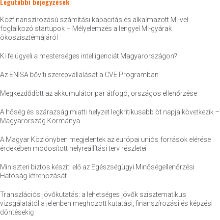
Legutóbbi bejegyzések
Közfinanszírozású számítási kapacitás és alkalmazott MI-vel
foglalkozó startupok – Mélyelemzés a lengyel MI-gyárak
ökoszisztémájáról
Ki felügyeli a mesterséges intelligenciát Magyarországon?
Az ENISA bővíti szerepvállalását a CVE Programban
Megkezdődött az akkumulátoripar átfogó, országos ellenőrzése
A hőség és szárazság miatti helyzet legkritikusabb öt napja következik –
Magyarország Kormánya
A Magyar Közlönyben megjelentek az európai uniós források elérése
érdekében módosított helyreállítási terv részletei
Miniszteri biztos készíti elő az Egészségügyi Minőségellenőrzési
Hatóság létrehozását
Transzlációs jövőkutatás: a lehetséges jövők szisztematikus
vizsgálatától a jelenben meghozott kutatási, finanszírozási és képzési
döntésekig