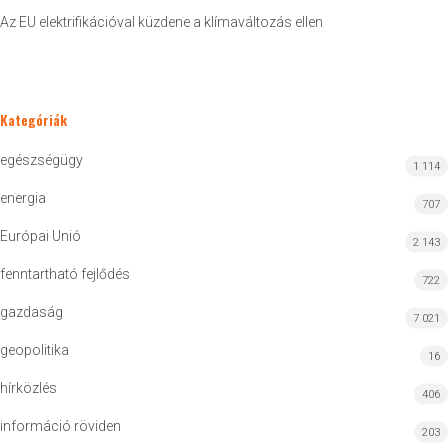
Az EU elektrifikációval küzdene a klímaváltozás ellen
Kategóriák
egészségügy
1 114
energia
707
Európai Unió
2 143
fenntartható fejlődés
722
gazdaság
7 021
geopolitika
16
hírközlés
406
információ röviden
203