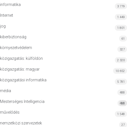
informatika
3 779
Internet
1 449
jog
1 801
kiberbiztonság
61
környezetvédelem
327
közigazgatás: külföldön
2 320
közigazgatás: magyar
10 652
közigazgatási informatika
5 781
média
488
Mesterséges Intelligencia
422
MI
művelődés
1 548
nemzetközi szervezetek
27