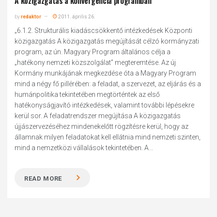
A közigazgatás a konvergencia programban
by
redaktor
2011. április 26.
„6.1.2. Strukturális kiadáscsökkentő intézkedések Központi
közigazgatás A közigazgatás megújítását célzó kormányzati
program, az ún. Magyary Program általános célja a
„hatékony nemzeti közszolgálat” megteremtése. Az új
Kormány munkájának megkezdése óta a Magyary Program
mind a négy fő pillérében: a feladat, a szervezet, az eljárás és a
humánpolitika tekintetében megtörténtek az első
hatékonyságjavító intézkedések, valamint további lépésekre
kerül sor. A feladatrendszer megújítása A közigazgatás
újjászervezéséhez mindenekelőtt rögzítésre kerül, hogy az
államnak milyen feladatokat kell ellátnia mind nemzeti szinten,
mind a nemzetközi vállalások tekintetében. A...
READ MORE