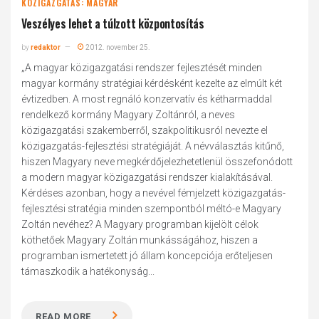
KÖZIGAZGATÁS: MAGYAR
Veszélyes lehet a túlzott központosítás
by
redaktor
2012. november 25.
„A magyar közigazgatási rendszer fejlesztését minden
magyar kormány stratégiai kérdésként kezelte az elmúlt két
évtizedben. A most regnáló konzervatív és kétharmaddal
rendelkező kormány Magyary Zoltánról, a neves
közigazgatási szakemberről, szakpolitikusról nevezte el
közigazgatás-fejlesztési stratégiáját. A névválasztás kitűnő,
hiszen Magyary neve megkérdőjelezhetetlenül összefonódott
a modern magyar közigazgatási rendszer kialakításával.
Kérdéses azonban, hogy a nevével fémjelzett közigazgatás-
fejlesztési stratégia minden szempontból méltó-e Magyary
Zoltán nevéhez? A Magyary programban kijelölt célok
köthetőek Magyary Zoltán munkásságához, hiszen a
programban ismertetett jó állam koncepciója erőteljesen
támaszkodik a hatékonyság...
READ MORE