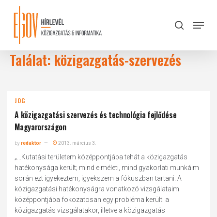
Skip
to
Menu
search
main
Close
content
Menu
Találat: közigazgatás-szervezés
JOG
A közigazgatási szervezés és technológia fejlődése
Magyarországon
by
redaktor
2013. március 3.
„...Kutatási területem középpontjába tehát a közigazgatás
hatékonysága került; mind elméleti, mind gyakorlati munkáim
során ezt igyekeztem, igyekszem a fókuszban tartani. A
közigazgatási hatékonyságra vonatkozó vizsgálataim
középpontjába fokozatosan egy probléma került: a
közigazgatás vizsgálatakor, illetve a közigazgatás