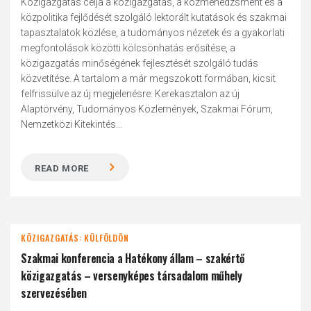
Közigazgatás célja a közigazgatás, a közmenedzsment és a
közpolitika fejlődését szolgáló lektorált kutatások és szakmai
tapasztalatok közlése, a tudományos nézetek és a gyakorlati
megfontolások közötti kölcsönhatás erősítése, a
közigazgatás minőségének fejlesztését szolgáló tudás
közvetítése. A tartalom a már megszokott formában, kicsit
felfrissülve az új megjelenésre: Kerekasztalon az új
Alaptörvény, Tudományos Közlemények, Szakmai Fórum,
Nemzetközi Kitekintés...
READ MORE
KÖZIGAZGATÁS: KÜLFÖLDÖN
Szakmai konferencia a Hatékony állam – szakértő
közigazgatás – versenyképes társadalom műhely
szervezésében