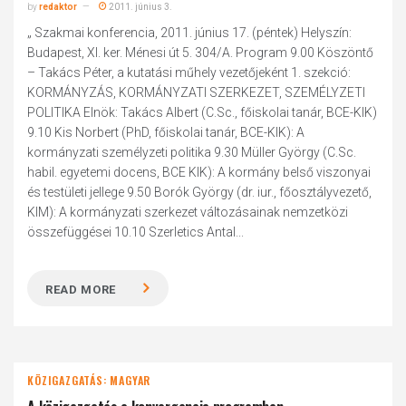
by
redaktor
2011. június 3.
„ Szakmai konferencia, 2011. június 17. (péntek) Helyszín:
Budapest, XI. ker. Ménesi út 5. 304/A. Program 9.00 Köszöntő
– Takács Péter, a kutatási műhely vezetőjeként 1. szekció:
KORMÁNYZÁS, KORMÁNYZATI SZERKEZET, SZEMÉLYZETI
POLITIKA Elnök: Takács Albert (C.Sc., főiskolai tanár, BCE-KIK)
9.10 Kis Norbert (PhD, főiskolai tanár, BCE-KIK): A
kormányzati személyzeti politika 9.30 Müller György (C.Sc.
habil. egyetemi docens, BCE KIK): A kormány belső viszonyai
és testületi jellege 9.50 Borók György (dr. iur., főosztályvezető,
KIM): A kormányzati szerkezet változásainak nemzetközi
összefüggései 10.10 Szerletics Antal...
READ MORE
KÖZIGAZGATÁS: MAGYAR