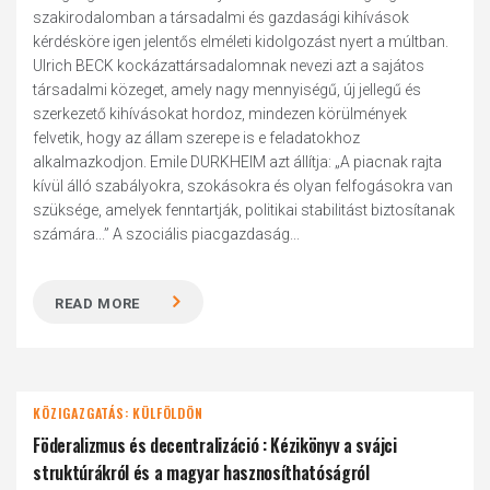
szakirodalomban a társadalmi és gazdasági kihívások
kérdésköre igen jelentős elméleti kidolgozást nyert a múltban.
Ulrich BECK kockázattársadalomnak nevezi azt a sajátos
társadalmi közeget, amely nagy mennyiségű, új jellegű és
szerkezető kihívásokat hordoz, mindezen körülmények
felvetik, hogy az állam szerepe is e feladatokhoz
alkalmazkodjon. Emile DURKHEIM azt állítja: „A piacnak rajta
kívül álló szabályokra, szokásokra és olyan felfogásokra van
szüksége, amelyek fenntartják, politikai stabilitást biztosítanak
számára...” A szociális piacgazdaság...
READ MORE
KÖZIGAZGATÁS: KÜLFÖLDÖN
Föderalizmus és decentralizáció : Kézikönyv a svájci
struktúrákról és a magyar hasznosíthatóságról