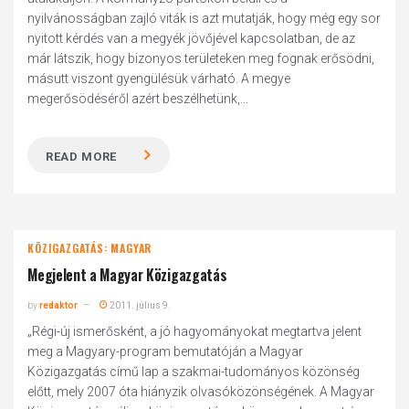
nyilvánosságban zajló viták is azt mutatják, hogy még egy sor
nyitott kérdés van a megyék jövőjével kapcsolatban, de az
már látszik, hogy bizonyos területeken meg fognak erősödni,
másutt viszont gyengülésük várható. A megye
megerősödéséről azért beszélhetünk,...
READ MORE
KÖZIGAZGATÁS: MAGYAR
Megjelent a Magyar Közigazgatás
by
redaktor
2011. július 9.
„Régi-új ismerősként, a jó hagyományokat megtartva jelent
meg a Magyary-program bemutatóján a Magyar
Közigazgatás című lap a szakmai-tudományos közönség
előtt, mely 2007 óta hiányzik olvasóközönségének. A Magyar