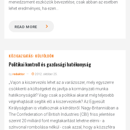
menedzsment eszközök bevezetése, csak abban az esetben
lehet eredményes, ha ezen...
READ MORE
KÖZIGAZGATÁS: KÜLFÖLDÖN
Politikai kontroll és gazdasági hatékonyság
by
redaktor
2012. október 25.
„Vajon a kiszervezés lehet az a varázsszer, mely egyszerre
csökkenti a költségeket és javítja a kormányzati munka
hatékonyságát? Vagy csak a politikai akarat még teljesebb
végrehajtását segítik elő a kiszervezések? Az Egyesült
Királyságban is vitatkoznak a kérdésről. Nagy-Britanniában a
The Confederation of British Industries (CBI) friss jelentése
szerint 20 milliárd font megtakarítást lehetne elérni - a
színvonal rombolása nélkül - csak azzal, hogy a közszféra