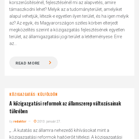
korszerűsítésénél, fejlesztésénél mi az alapvetés, amire
támaszkodni lehet? Melyik az a tudományterület, amelyiket
alapul vehetjük, létezik-e egyetlen ilyen terület, és ha igen melyik
az? Az egyik, és Magyarországon széles körben elterjedt
megközelítés szerint a közigazgatás fejlesztésének egyetlen
terület, az államigazgatási jogi terület a letéteményese. Erre
az...
READ MORE
KÖZIGAZGATÁS: KÜLFÖLDÖN
A közigazgatási reformok az államszerep változásainak
tükrében
by
redaktor
2013. január 27.
„...A kutatás az államra nehezedő kihívásokat mint a
közigazgatási reformok hajtóerőit tételezi. A közigazgatási