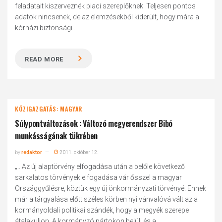
feladatait kiszerveznék piaci szereplőknek. Teljesen pontos
adatok nincsenek, de az elemzésekből kiderült, hogy mára a
kórházi biztonsági...
READ MORE
KÖZIGAZGATÁS: MAGYAR
Súlypontváltozások : Változó megyerendszer Bibó
munkásságának tükrében
by
redaktor
2011. október 12.
„...Az új alaptörvény elfogadása után a belőle következő
sarkalatos törvények elfogadása vár ősszel a magyar
Országgyűlésre, köztük egy új önkormányzati törvényé. Ennek
már a tárgyalása előtt széles körben nyilvánvalóvá vált az a
kormányoldali politikai szándék, hogy a megyék szerepe
átalakuljon. A kormányzó pártokon belüli és a