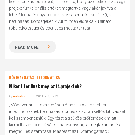
kommunikációs vezetője elmondta, hogy az értékelemzés egy
projekt funkcionális értékeit megtartva vagy akár javítva a
lehető leghatékonyabb forrásfelhasználást segíti elő, a
beruházási költségeken kívül minden előre kalkulálható
többletköltséget és esetleges megtakarítást...
READ MORE
KÖZIGAZGATÁSI INFORMATIKA
Miként térülnek meg az it‑projektek?
by
redaktor
2011. május 29.
„Módszertan a közszférában A hazai közigazgatási
intézményeknek beruházási döntéseik során kettős kihívással
kell szembenézniük. Egyrészt a szűkös erőforrások miatt
kiemelt szemponttá válik a hatékonyság, a megtakarítás és
megtérülés számítása. Másrészt az EU-támogatások