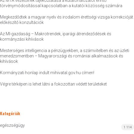
Az MTA vezetőinek tájékoztatása a kutatóhálózatot érintő
törvénymódosítással kapcsolatban a kutatói közösség számára
Megkezdődtek a magyar nyelv és irodalom érettségi vizsga korrekcióját
előkészítő konzultációk
Az MI-gazdaság – Makrotrendek, iparági átrendeződések és
kormányzási kihívások
Mesterséges intelligencia a pénzügyekben, a számvitelben és az üzleti
menedzsmentben – Magyarországi és romániai alkalmazások és
kihívások
Kormányzati honlap indult mihivatal.gov.hu címen!
Végre térképen is lehet látni a fokozottan védett területeket
Kategóriák
egészségügy
1 114