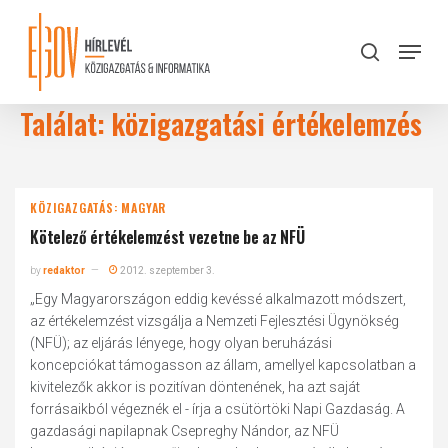
Skip
to
Menu
search
main
Close
content
Menu
Találat: közigazgatási értékelemzés
KÖZIGAZGATÁS: MAGYAR
Kötelező értékelemzést vezetne be az NFÜ
by
redaktor
2012. szeptember 3.
„Egy Magyarországon eddig kevéssé alkalmazott módszert,
az értékelemzést vizsgálja a Nemzeti Fejlesztési Ügynökség
(NFÜ); az eljárás lényege, hogy olyan beruházási
koncepciókat támogasson az állam, amellyel kapcsolatban a
kivitelezők akkor is pozitívan döntenének, ha azt saját
forrásaikból végeznék el - írja a csütörtöki Napi Gazdaság. A
gazdasági napilapnak Csepreghy Nándor, az NFÜ