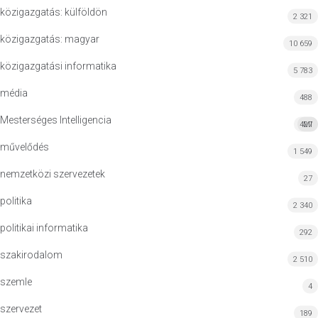
közigazgatás: külföldön
2 321
közigazgatás: magyar
10 659
közigazgatási informatika
5 783
média
488
Mesterséges Intelligencia
427
MI
művelődés
1 549
nemzetközi szervezetek
27
politika
2 340
politikai informatika
292
szakirodalom
2 510
szemle
4
szervezet
189