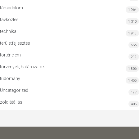
társadalom
1 964
távközlés
1 310
technika
1 918
területfejlesztés
556
történelem
212
törvények, határozatok
1 806
tudomány
1 455
Uncategorized
197
zöld átállás
405