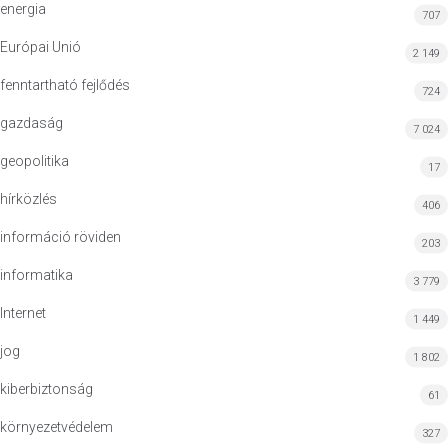
energia
707
Európai Unió
2 149
fenntartható fejlődés
724
gazdaság
7 024
geopolitika
17
hírközlés
406
információ röviden
203
informatika
3 779
Internet
1 449
jog
1 802
kiberbiztonság
61
környezetvédelem
327