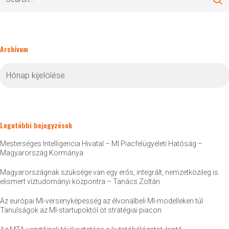
Archívum
Archívum
Legutóbbi bejegyzések
Mesterséges Intelligencia Hivatal – MI Piacfelügyeleti Hatóság –
Magyarország Kormánya
Magyarországnak szüksége van egy erős, integrált, nemzetközileg is
elismert víztudományi központra – Tanács Zoltán
Az európai MI-versenyképesség az élvonalbeli MI-modelleken túl.
Tanulságok az MI-startupoktól öt stratégiai piacon