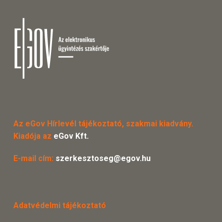
Az eGov Hírlevél tájékoztató, szakmai kiadvány.
Kiadója az
eGov Kft.
E-mail cím:
szerkesztoseg@egov.hu
Adatvédelmi tájékoztató