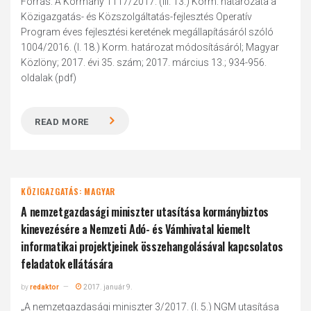
Forrás: A Kormány 1117/2017. (III. 13.) Korm. határozata a
Közigazgatás- és Közszolgáltatás-fejlesztés Operatív
Program éves fejlesztési keretének megállapításáról szóló
1004/2016. (I. 18.) Korm. határozat módosításáról; Magyar
Közlöny; 2017. évi 35. szám; 2017. március 13.; 934-956.
oldalak (pdf)
READ MORE
KÖZIGAZGATÁS: MAGYAR
A nemzetgazdasági miniszter utasítása kormánybiztos
kinevezésére a Nemzeti Adó- és Vámhivatal kiemelt
informatikai projektjeinek összehangolásával kapcsolatos
feladatok ellátására
by
redaktor
2017. január 9.
„A nemzetgazdasági miniszter 3/2017. (I. 5.) NGM utasítása