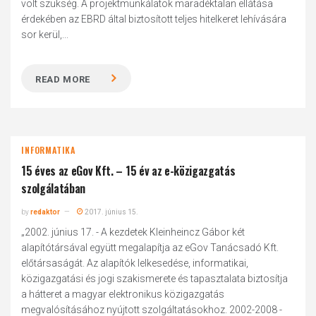
volt szükség. A projektmunkálatok maradéktalan ellátása
érdekében az EBRD által biztosított teljes hitelkeret lehívására
sor kerül,...
READ MORE
INFORMATIKA
15 éves az eGov Kft. – 15 év az e-közigazgatás
szolgálatában
by
redaktor
2017. június 15.
„2002. június 17. - A kezdetek Kleinheincz Gábor két
alapítótársával együtt megalapítja az eGov Tanácsadó Kft.
előtársaságát. Az alapítók lelkesedése, informatikai,
közigazgatási és jogi szakismerete és tapasztalata biztosítja
a hátteret a magyar elektronikus közigazgatás
megvalósításához nyújtott szolgáltatásokhoz. 2002-2008 -