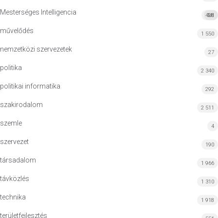
Mesterséges Intelligencia
428
MI
művelődés
1 550
nemzetközi szervezetek
27
politika
2 340
politikai informatika
292
szakirodalom
2 511
szemle
4
szervezet
190
társadalom
1 966
távközlés
1 310
technika
1 918
területfejlesztés