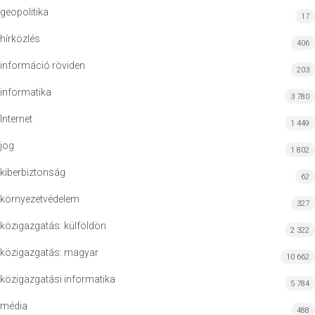
geopolitika
17
hírközlés
406
információ röviden
203
informatika
3 780
Internet
1 449
jog
1 802
kiberbiztonság
62
környezetvédelem
327
közigazgatás: külföldön
2 322
közigazgatás: magyar
10 662
közigazgatási informatika
5 784
média
488