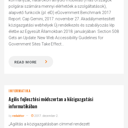
kormányzat, határokon átnyúló mobilitás (más országok
polgárai számára mennyi elérhetőek a szolgáltatások),
alapvető funkciók (pl. eID) eGovernment Benchmark 2017
Report. Cap Gemini, 2017. november 27. Akadálymentesített
közigazgatási webhelyek Új rendelkezés és szabályozás lép
életbe az Egyesült Államokban 2018. januárjában. Section 508
Gets an Update: New Web Accessibility Guidelines for
Government Sites Take Effect...
READ MORE
INFORMATIKA
Agilis fejlesztési módszertan a közigazgatási
informatikában
by
redaktor
2017. december 2.
„Agilitás a közigazgatásban címmel rendezett