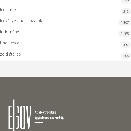
556
történelem
212
törvények, határozatok
1 807
tudomány
1 455
Uncategorized
197
zöld átállás
406