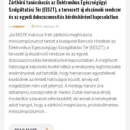
Zártkörű tanácskozás az Elektronikus Egészségügyi
Szolgáltatási Tér (EESZT), a tervezett új elszámoló rendszer
és az egyedi dobozazonosítás kérdéskörével kapcsolatban
by
redaktor
2016. március 19.
„Az MGYK március 9-én zártkörű meghívásos
miniszimpóziumot tartott a budapesti Benczúr Hotelben az
Elektronikus Egészségügyi Szolgáltatási Tér (EESZT), a
tervezett új elszámoló rendszer és az egyedi
dobozazonosítás kérdéskörével kapcsolatban. A meghívott
hatóságok képviselői kivétel nélkül a rendezvény legfontosabb
eredményének azt tartották, hogy hamarosan egyeztetések
kezdődnek az érintett hatóságok között, amely ezt
megelőzően nem volt jellemző. A mintegy három óra
időtartamú összejövetel dr. Hankó Zoltán kamarai elnök,
moderátor szavaival vette kezdetét, aki annak a reményének
adott hangot, hogy a zártkörű meghívásos, protokollmentes
miniszimpóziumon...
READ MORE