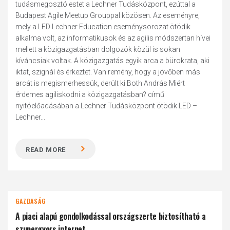
tudásmegosztó estet a Lechner Tudásközpont, ezúttal a
Budapest Agile Meetup Grouppal közösen. Az eseményre,
mely a LED Lechner Education eseménysorozat ötödik
alkalma volt, az informatikusok és az agilis módszertan hívei
mellett a közigazgatásban dolgozók közül is sokan
kíváncsiak voltak. A közigazgatás egyik arca a bürokrata, aki
iktat, szignál és érkeztet. Van remény, hogy a jövőben más
arcát is megismerhessük, derült ki Both András Miért
érdemes agiliskodni a közigazgatásban? című
nyitóelőadásában a Lechner Tudásközpont ötödik LED –
Lechner...
READ MORE
GAZDASÁG
A piaci alapú gondolkodással országszerte biztosítható a
szupergyors internet