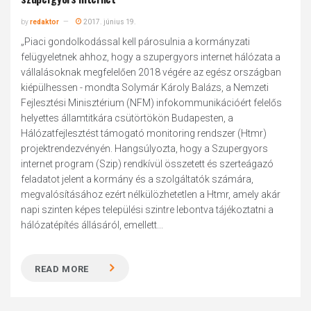
by
redaktor
2017. június 19.
„Piaci gondolkodással kell párosulnia a kormányzati
felügyeletnek ahhoz, hogy a szupergyors internet hálózata a
vállalásoknak megfelelően 2018 végére az egész országban
kiépülhessen - mondta Solymár Károly Balázs, a Nemzeti
Fejlesztési Minisztérium (NFM) infokommunikációért felelős
helyettes államtitkára csütörtökön Budapesten, a
Hálózatfejlesztést támogató monitoring rendszer (Htmr)
projektrendezvényén. Hangsúlyozta, hogy a Szupergyors
internet program (Szip) rendkívül összetett és szerteágazó
feladatot jelent a kormány és a szolgáltatók számára,
megvalósításához ezért nélkülözhetetlen a Htmr, amely akár
napi szinten képes települési szintre lebontva tájékoztatni a
hálózatépítés állásáról, emellett...
READ MORE