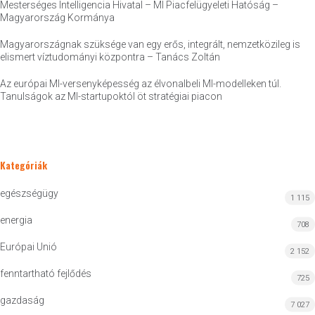
Mesterséges Intelligencia Hivatal – MI Piacfelügyeleti Hatóság –
Magyarország Kormánya
Magyarországnak szüksége van egy erős, integrált, nemzetközileg is
elismert víztudományi központra – Tanács Zoltán
Az európai MI-versenyképesség az élvonalbeli MI-modelleken túl.
Tanulságok az MI-startupoktól öt stratégiai piacon
Kategóriák
egészségügy
1 115
energia
708
Európai Unió
2 152
fenntartható fejlődés
725
gazdaság
7 027