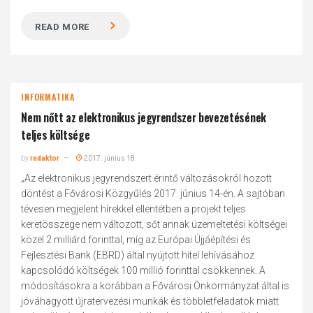
READ MORE
INFORMATIKA
Nem nőtt az elektronikus jegyrendszer bevezetésének
teljes költsége
by
redaktor
2017. június 18.
„Az elektronikus jegyrendszert érintő változásokról hozott
döntést a Fővárosi Közgyűlés 2017. június 14-én. A sajtóban
tévesen megjelent hírekkel ellentétben a projekt teljes
keretösszege nem változott, sőt annak üzemeltetési költségei
közel 2 milliárd forinttal, míg az Európai Újjáépítési és
Fejlesztési Bank (EBRD) által nyújtott hitel lehívásához
kapcsolódó költségek 100 millió forinttal csökkennek. A
módosításokra a korábban a Fővárosi Önkormányzat által is
jóváhagyott újratervezési munkák és többletfeladatok miatt