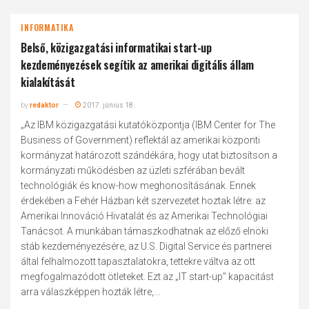
INFORMATIKA
Belső, közigazgatási informatikai start-up
kezdeményezések segítik az amerikai digitális állam
kialakítását
by
redaktor
2017. június 18.
„Az IBM közigazgatási kutatóközpontja (IBM Center for The
Business of Government) reflektál az amerikai központi
kormányzat határozott szándékára, hogy utat biztosítson a
kormányzati működésben az üzleti szférában bevált
technológiák és know-how meghonosításának. Ennek
érdekében a Fehér Házban két szervezetet hoztak létre: az
Amerikai Innováció Hivatalát és az Amerikai Technológiai
Tanácsot. A munkában támaszkodhatnak az előző elnöki
stáb kezdeményezésére, az U.S. Digital Service és partnerei
által felhalmozott tapasztalatokra, tettekre váltva az ott
megfogalmazódott ötleteket. Ezt az „IT start-up” kapacitást
arra válaszképpen hozták létre,...