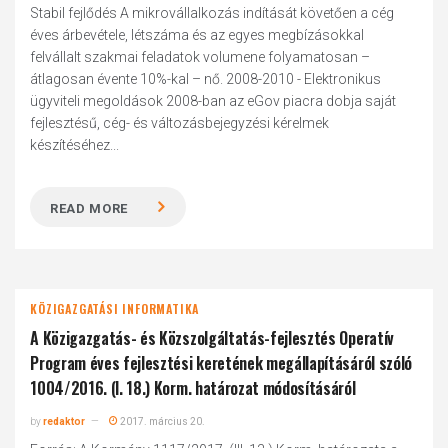
Stabil fejlődés A mikrovállalkozás indítását követően a cég
éves árbevétele, létszáma és az egyes megbízásokkal
felvállalt szakmai feladatok volumene folyamatosan –
átlagosan évente 10%-kal – nő. 2008-2010 - Elektronikus
ügyviteli megoldások 2008-ban az eGov piacra dobja saját
fejlesztésű, cég- és változásbejegyzési kérelmek
készítéséhez...
READ MORE
KÖZIGAZGATÁSI INFORMATIKA
A Közigazgatás- és Közszolgáltatás-fejlesztés Operatív
Program éves fejlesztési keretének megállapításáról szóló
1004/2016. (I. 18.) Korm. határozat módosításáról
by
redaktor
2017. március 20.