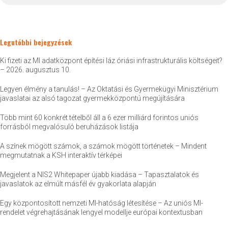
Legutóbbi bejegyzések
Ki fizeti az MI adatközpont építési láz óriási infrastrukturális költségeit?
– 2026. augusztus 10.
Legyen élmény a tanulás! – Az Oktatási és Gyermekügyi Minisztérium
javaslatai az alsó tagozat gyermekközpontú megújítására
Több mint 60 konkrét tételből áll a 6 ezer milliárd forintos uniós
forrásból megvalósuló beruházások listája
A színek mögött számok, a számok mögött történetek – Mindent
megmutatnak a KSH interaktív térképei
Megjelent a NIS2 Whitepaper újabb kiadása – Tapasztalatok és
javaslatok az elmúlt másfél év gyakorlata alapján
Egy központosított nemzeti MI-hatóság létesítése – Az uniós MI-
rendelet végrehajtásának lengyel modellje európai kontextusban