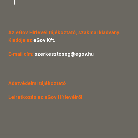
Az eGov Hírlevél tájékoztató, szakmai kiadvány.
Kiadója az
eGov Kft.
E-mail cím:
szerkesztoseg@egov.hu
Adatvédelmi tájékoztató
Leiratkozás az eGov Hírlevélről