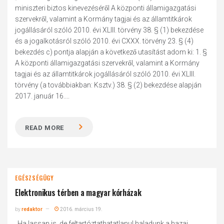
miniszteri biztos kinevezéséről A központi államigazgatási
szervekről, valamint a Kormány tagjai és az államtitkárok
jogállásáról szóló 2010. évi XLIII. törvény 38. § (1) bekezdése
és a jogalkotásról szóló 2010. évi CXXX. törvény 23. § (4)
bekezdés c) pontja alapján a következő utasítást adom ki: 1. §
A központi államigazgatási szervekről, valamint a Kormány
tagjai és az államtitkárok jogállásáról szóló 2010. évi XLIII.
törvény (a továbbiakban: Ksztv.) 38. § (2) bekezdése alapján
2017. január 16....
READ MORE
EGÉSZSÉGÜGY
Elektronikus térben a magyar kórházak
by
redaktor
2016. március 19.
„Ha lassan is, de feltartóztathatatlanul haladunk a hazai