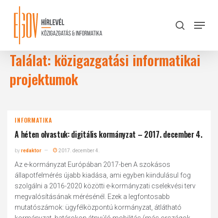
Skip
to
Menu
search
main
Close
content
Menu
Találat: közigazgatási informatikai
projektumok
INFORMATIKA
A héten olvastuk: digitális kormányzat – 2017. december 4.
by
redaktor
2017. december 4.
Az e-kormányzat Európában 2017-ben A szokásos
állapotfelmérés újabb kiadása, ami egyben kiindulásul fog
szolgálni a 2016-2020 közötti e-kormányzati cselekvési terv
megvalósításának mérésénél. Ezek a legfontosabb
mutatószámok: ügyfélközpontú kormányzat, átlátható