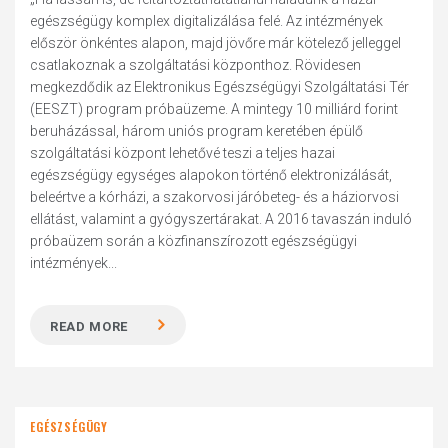
egészségügy komplex digitalizálása felé. Az intézmények
először önkéntes alapon, majd jövőre már kötelező jelleggel
csatlakoznak a szolgáltatási központhoz. Rövidesen
megkezdődik az Elektronikus Egészségügyi Szolgáltatási Tér
(EESZT) program próbaüzeme. A mintegy 10 milliárd forint
beruházással, három uniós program keretében épülő
szolgáltatási központ lehetővé teszi a teljes hazai
egészségügy egységes alapokon történő elektronizálását,
beleértve a kórházi, a szakorvosi járóbeteg- és a háziorvosi
ellátást, valamint a gyógyszertárakat. A 2016 tavaszán induló
próbaüzem során a közfinanszírozott egészségügyi
intézmények...
READ MORE
EGÉSZSÉGÜGY