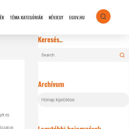
ÉK
TÉMA KATEGÓRIÁK
NÉVJEGY
EGOV.HU
search
Keresés..
Archívum
Archívum
ét és
Legutóbbi bejegyzések
álózatok