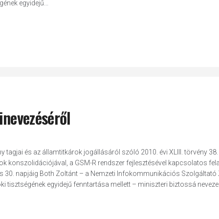
gének egyidejű...
kinevezéséről
tagjai és az államtitkárok jogállásáról szóló 2010. évi XLIII. törvény 38.
ok konszolidációjával, a GSM-R rendszer fejlesztésével kapcsolatos fel
us 30. napjáig Both Zoltánt – a Nemzeti Infokommunikációs Szolgáltató Z
 tisztségének egyidejű fenntartása mellett – miniszteri biztossá nevezem 