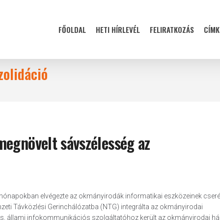
FŐOLDAL
HETI HÍRLEVÉL
FELIRATKOZÁS
CÍMK
zolidáció
megnövelt sávszélesség az
 hónapokban elvégezte az okmányirodák informatikai eszközeinek cseréj
zeti Távközlési Gerinchálózatba (NTG) integrálta az okmányirodai
ális, állami infokommunikációs szolgáltatóhoz került az okmányirodai h