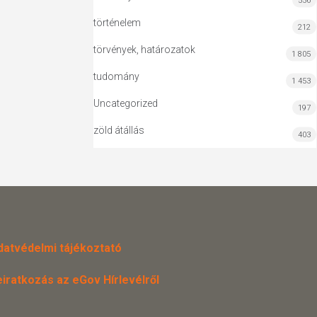
556
történelem
212
törvények, határozatok
1 805
tudomány
1 453
Uncategorized
197
zöld átállás
403
datvédelmi tájékoztató
eiratkozás az eGov Hírlevélről