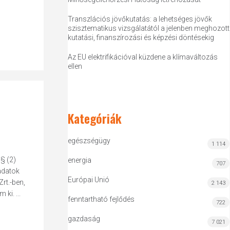
Transzlációs jövőkutatás: a lehetséges jövők
szisztematikus vizsgálatától a jelenben meghozott
kutatási, finanszírozási és képzési döntésekig
Az EU elektrifikációval küzdene a klímaváltozás
ellen
Kategóriák
egészségügy
1 114
 § (2)
energia
707
adatok
Európai Unió
rt.-ben,
2 143
ki. ...
fenntartható fejlődés
722
gazdaság
7 021