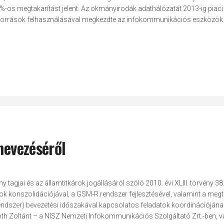
%-os megtakarítást jelent. Az okmányirodák adathálózatát 2013-ig piaci
ós források felhasználásával megkezdte az infokommunikációs eszközök 
nevezéséről
 tagjai és az államtitkárok jogállásáról szóló 2010. évi XLIII. törvény 38.
k konszolidációjával, a GSM-R rendszer fejlesztésével, valamint a megtet
rendszer) bevezetési időszakával kapcsolatos feladatok koordinációjána
Both Zoltánt – a NISZ Nemzeti Infokommunikációs Szolgáltató Zrt.-ben, v