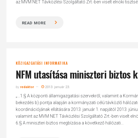
az MVM NET Távközlési Szolgáltató Zrt.-ben viselt elnöki tisztsé
READ MORE
KÖZIGAZGATÁSI INFORMATIKA
NFM utasítása miniszteri biztos 
by
redaktor
2013. január 23.
„...1.§ A központi államigazgatási szervekről, valamint a Kormány 
bekezdés b) pontja alapján a kormányzati célú távközlő hálózat
koordinációjának ellátására 2013. január 1. napjától 2013. júni
valamint az MVM NET Távközlési Szolgáltató Zrt.-ben viselt elnöki
6.§ A miniszteri biztos megbízása a következő hálózati...