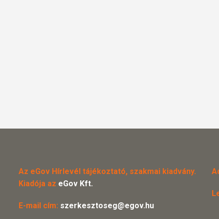
Az eGov Hírlevél tájékoztató, szakmai kiadvány.
A
Kiadója az
eGov Kft.
L
E-mail cím:
szerkesztoseg@egov.hu