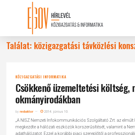
Skip
to
main
content
Találat: közigazgatási távközlési kons
KÖZIGAZGATÁSI INFORMATIKA
Csökkenő üzemeltetési költség, 
okmányirodákban
by
redaktor
2014. június 10.
„A NISZ Nemzeti Infokommunikációs Szolgáltató Zrt. az elmúlt
megkezdte a hálózati eszközök korszerűsítését, valamint a Nem
adathálózatot. Ezzel a korábbi piaci szereplőtől a professzion