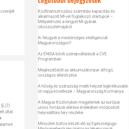
cseréjét
Közfinanszírozású számítási kapacitás és
alkalmazott MI-vel foglalkozó startupok –
Mélyelemzés a lengyel MI-gyárak
ökoszisztémájáról
Ki felügyeli a mesterséges intelligenciát
Magyarországon?
Az ENISA bővíti szerepvállalását a CVE
Programban
Megkezdődött az akkumulátoripar átfogó,
országos ellenőrzése
A hőség és szárazság miatti helyzet legkritikusabb
öt napja következik – Magyarország Kormánya
A Magyar Közlönyben megjelentek az európai
 § (2)
uniós források elérése érdekében módosított
t úttal
helyreállítási terv részletei
k
Miniszteri biztos készíti elő az Egészségügyi
alamint
Minőségellenőrzési Hatóság létrehozását