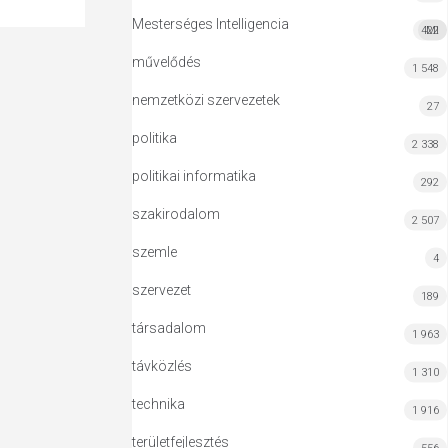
Mesterséges Intelligencia
422
MI
művelődés
1 548
nemzetközi szervezetek
27
politika
2 338
politikai informatika
292
szakirodalom
2 507
szemle
4
szervezet
189
társadalom
1 963
távközlés
1 310
technika
1 916
területfejlesztés