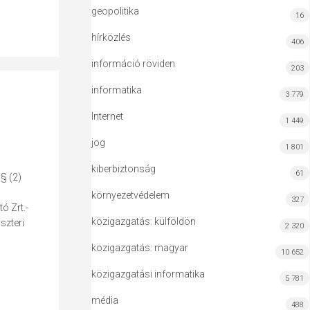
geopolitika
16
hírközlés
406
információ röviden
203
informatika
3 779
Internet
1 449
jog
1 801
kiberbiztonság
61
 § (2)
környezetvédelem
327
ó Zrt.-
közigazgatás: külföldön
szteri
2 320
közigazgatás: magyar
10 652
közigazgatási informatika
5 781
média
488