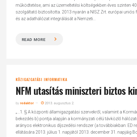
működtetése, ami az üzemeltetési költségekben éves szinten 40
szolgáltató biztosította. 2013 nyarán a NISZ Zrt. európai uni
és az adathálózat integrálását a Nemzeti...
Hit enter to search or ESC to close
READ MORE
KÖZIGAZGATÁSI INFORMATIKA
NFM utasítás miniszteri biztos ki
by
redaktor
2013. augusztus 2.
„...1. § A központi államigazgatási szervekről, valamint a Kormány
bekezdés b) pontja alapján a kormányzati célú távközlő hálózato
arányos elektronikus díjszedési rendszer (a továbbiakban: ED 
ellátására 2013. július 1. napjától 2013. december 31. napjáig 