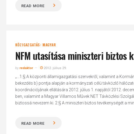
READ MORE
KÖZIGAZGATÁS: MAGYAR
NFM utasítása miniszteri biztos 
by
redaktor
2012. július 29.
„...1.§ A központi államigazgatási szervekről, valamint a Kormány 
bekezdés b) pontja alapján a kormányzati célú távközlő hálóza
koordinációjának ellátására 2012. július 1. napjától 2012. dec
ben, valamint a Magyar Villamos Művek NET Távközlési Szolgáltató
biztossá nevezem ki. 2.§ A miniszteri biztos tevékenységét a minisz
READ MORE