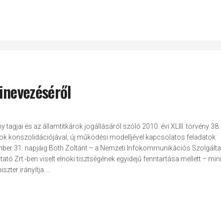
kinevezéséről
tagjai és az államtitkárok jogállásáról szóló 2010. évi XLIII. törvény 38.
tok konszolidációjával, új működési modelljével kapcsolatos feladatok
ember 31. napjáig Both Zoltánt – a Nemzeti Infokommunikációs Szolgáltat
 Zrt.-ben viselt elnöki tisztségének egyidejű fenntartása mellett – mini
ter irányítja....