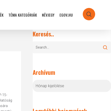
ÉK
TÉMA KATEGÓRIÁK
NÉVJEGY
EGOV.HU
search
Keresés..
Archívum
Archívum
P-15-
 Hatóság
ására
Legutóbbi bejegyzések