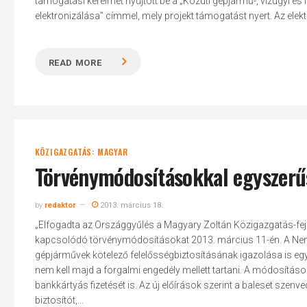
támogatási kérelmet nyújtott be a „Közúti gépjármű-, vízügyi és
elektronizálása" címmel, mely projekt támogatást nyert. Az elek
READ MORE
Hit enter to search or ESC to close
KÖZIGAZGATÁS: MAGYAR
Törvénymódosításokkal egyszerűs
by
redaktor
2013. március 18.
„Elfogadta az Országgyűlés a Magyary Zoltán Közigazgatás-fej
kapcsolódó törvénymódosításokat 2013. március 11-én. A Nemze
gépjárművek kötelező felelősségbiztosításának igazolása is egys
nem kell majd a forgalmi engedély mellett tartani. A módosítások
bankkártyás fizetését is. Az új előírások szerint a baleset sze
biztosítót,...