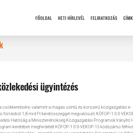
FŐOLDAL
HETI HÍRLEVÉL
FELIRATKOZÁS
CÍMK
k
közlekedési ügyintézés
a csökkentésére, valamint a magas szintű és korszerű közigazgatási e-
ós forrásból 1,8 mrd Ft keretösszeggel megvalósuló KÖFOP-1.0.0-VEKO
kedési Hatóság a Miniszterelnökség Közigazgatási Programok Irányító
v Program keretében meghirdetett KÖFOP-1.0.0-VEKOP-15 kódszámú felhív