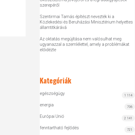
szerepéről
Szentirmai Tamás építészt nevezték ki a
Közlekedési és Beruházási Minisztérium helyettes
államtitkárává
Az oktatás megújítása nem valósulhat meg
ugyanazzal a szemlélettel, amely a problémákat
előidézte
Kategóriák
egészségügy
1 114
energia
706
Európai Unió
2 141
fenntartható fejlődés
721