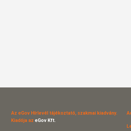
Az eGov Hírlevél tájékoztató, szakmai kiadvány.
A
Kiadója az
eGov Kft.
L