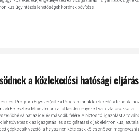
 légügyi közlekedési-, engedélyezési és vizsgáztatási folyamatok ügyfél
tronikus ügyintézés lehetőségek körének bővítése...
ödnek a közlekedési hatósági eljárá
lesztési Program Egyszerűsítési Programjának közlekedési feladataiho
ti Fejlesztési Minisztérium által kezdeményezett változtatásokkal a
zerűbbé válhat az idei év második felére. A biztosítói igazolást a tová
 lehetővé teszik az igazgatási és szolgáltatási díjak elektronikus, átutal
nvedett gépkocsik vezetői a helyszínen kötelesek kölcsönösen megnevezni 