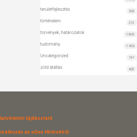
területfejlesztés
556
történelem
212
törvények, határozatok
1 805
tudomány
1 453
Uncategorized
197
zöld átállás
402
datvédelmi tájékoztató
eiratkozás az eGov Hírlevélről