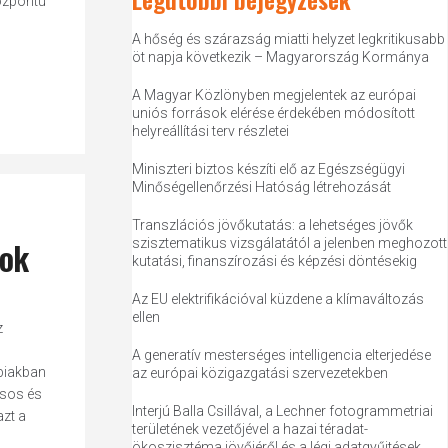
központú
A hőség és szárazság miatti helyzet legkritikusabb
öt napja következik – Magyarország Kormánya
A Magyar Közlönyben megjelentek az európai
uniós források elérése érdekében módosított
helyreállítási terv részletei
Miniszteri biztos készíti elő az Egészségügyi
Minőségellenőrzési Hatóság létrehozását
Transzlációs jövőkutatás: a lehetséges jövők
sok
szisztematikus vizsgálatától a jelenben meghozott
kutatási, finanszírozási és képzési döntésekig
Az EU elektrifikációval küzdene a klímaváltozás
ellen
z
A generatív mesterséges intelligencia elterjedése
bbiakban
az európai közigazgatási szervezetekben
ásos és
Interjú Balla Csillával, a Lechner fotogrammetriai
azt a
területének vezetőjével a hazai téradat-
ökoszisztéma jövőjéről és a légi adatgyűjtések