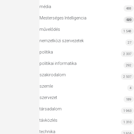
média
488
Mesterséges Intelligencia
420
MI
művelődés
1 548
nemzetközi szervezetek
27
politika
2 337
politikai informatika
292
szakirodalom
2 507
szemle
4
szervezet
189
társadalom
1 963
távközlés
1 310
technika
1 916