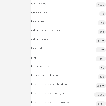
gazdaság
7 020
geopolitika
16
hírközlés
406
információ röviden
203
informatika
3 779
Internet
1 449
jog
1 801
kiberbiztonság
60
környezetvédelem
326
közigazgatás: külföldön
2 319
közigazgatás: magyar
10 650
közigazgatási informatika
5 781