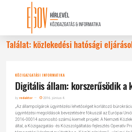
Skip
to
main
content
Találat: közlekedési hatósági eljáráso
KÖZIGAZGATÁSI INFORMATIKA
Digitális állam: korszerűsödik a 
by
redaktor
2016. június 4.
„Az állampolgárok ügyintézési lehetőségeit korlátozó bürokráci
ügyintézési megoldások bevezetésére fókuszál az Európai Uni
2016-00014 azonosító számú kiemelt projekt. A Nemzeti Közle
által, a Közigazgatás- és Közszolgáltatás-fejlesztés Operatí