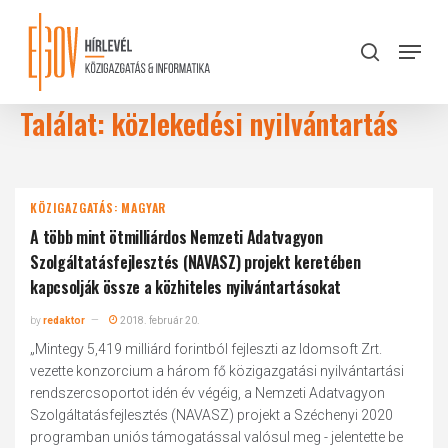
Skip
to
Menu
search
main
Close
content
Menu
Találat: közlekedési nyilvántartás
KÖZIGAZGATÁS: MAGYAR
A több mint ötmilliárdos Nemzeti Adatvagyon
Szolgáltatásfejlesztés (NAVASZ) projekt keretében
kapcsolják össze a közhiteles nyilvántartásokat
by
redaktor
2018. február 20.
„Mintegy 5,419 milliárd forintból fejleszti az Idomsoft Zrt.
vezette konzorcium a három fő közigazgatási nyilvántartási
rendszercsoportot idén év végéig, a Nemzeti Adatvagyon
Szolgáltatásfejlesztés (NAVASZ) projekt a Széchenyi 2020
programban uniós támogatással valósul meg - jelentette be