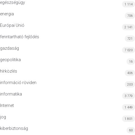
egészségügy
1 114
energia
706
Európai Unió
2 141
fenntartható fejlődés
721
gazdaság
7 020
geopolitika
16
hírközlés
406
információ röviden
203
informatika
3 779
Internet
1 449
jog
1 801
kiberbiztonság
60