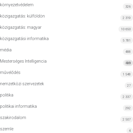
környezetvédelem
326
közigazgatás: külföldön
2 319
közigazgatás: magyar
10 650
közigazgatási informatika
5 781
média
488
Mesterséges Intelligencia
420
MI
művelődés
1 548
nemzetközi szervezetek
27
politika
2 337
politikai informatika
292
szakirodalom
2 507
szemle
4