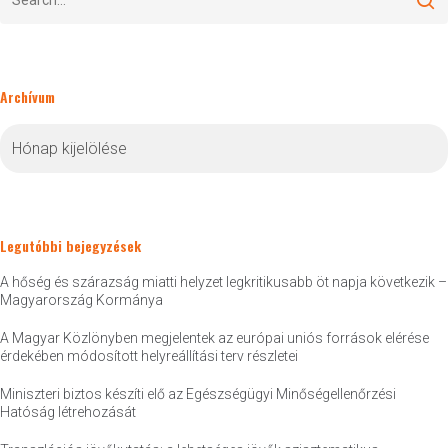
Archívum
Archívum
Legutóbbi bejegyzések
A hőség és szárazság miatti helyzet legkritikusabb öt napja következik –
Magyarország Kormánya
A Magyar Közlönyben megjelentek az európai uniós források elérése
érdekében módosított helyreállítási terv részletei
Miniszteri biztos készíti elő az Egészségügyi Minőségellenőrzési
Hatóság létrehozását