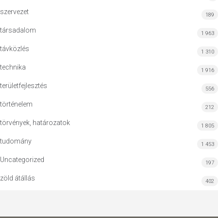
szervezet
189
társadalom
1 963
távközlés
1 310
technika
1 916
területfejlesztés
556
történelem
212
törvények, határozatok
1 805
tudomány
1 453
Uncategorized
197
zöld átállás
402