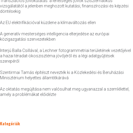
Transzlációs jövőkutatás: a lehetséges jövők szisztematikus
vizsgálatától a jelenben meghozott kutatási, finanszírozási és képzési
döntésekig
Az EU elektrifikációval küzdene a klímaváltozás ellen
A generatív mesterséges intelligencia elterjedése az európai
közigazgatási szervezetekben
Interjú Balla Csillával, a Lechner fotogrammetriai területének vezetőjével
a hazai téradat-ökoszisztéma jövőjéről és a légi adatgyűjtések
szerepéről
Szentirmai Tamás építészt nevezték ki a Közlekedési és Beruházási
Minisztérium helyettes államtitkárává
Az oktatás megújítása nem valósulhat meg ugyanazzal a szemlélettel,
amely a problémákat előidézte
Kategóriák