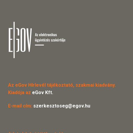
Az eGov Hírlevél tájékoztató, szakmai kiadvány.
Kiadója az
eGov Kft.
E-mail cím:
szerkesztoseg@egov.hu