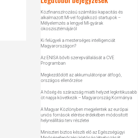
Közfinanszírozású számítási kapacitás és
alkalmazott MI-vel foglalkozó startupok –
Mélyelemzés a lengyel MI-gyárak
ökoszisztémájáról
Ki felügyeli a mesterséges intelligenciát
Magyarországon?
Az ENISA bővíti szerepvállalását a CVE
Programban
Megkezdődött az akkumulátoripar átfogó,
országos ellenőrzése
A hőség és szárazság miatti helyzet legkritikusabb
öt napja következik – Magyarország Kormánya
A Magyar Közlönyben megjelentek az európai
uniós források elérése érdekében módosított
helyreállítási terv részletei
Miniszteri biztos készíti elő az Egészségügyi
Minőségellenőrzési Hatóság létrehozását