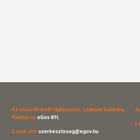
Az eGov Hírlevél tájékoztató, szakmai kiadvány.
A
Kiadója az
eGov Kft.
L
E-mail cím:
szerkesztoseg@egov.hu