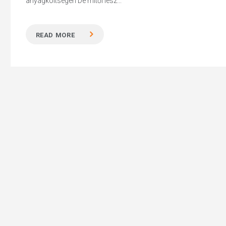
anyagköltségen De mitől lesz...
READ MORE
Hit enter to search or ESC to close