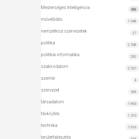
Mesterséges Intelligencia
422
MI
művelődés
1 548
nemzetközi szervezetek
27
politika
2 338
politikai informatika
292
szakirodalom
2 507
szemle
4
szervezet
189
társadalom
1 963
távközlés
1 310
technika
1 916
területfejlesztés