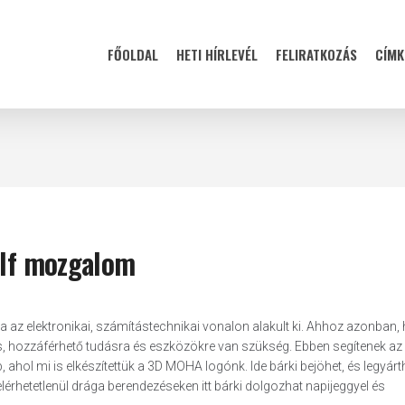
FŐOLDAL
HETI HÍRLEVÉL
FELIRATKOZÁS
CÍMK
self mozgalom
a az elektronikai, számítástechnikai vonalon alakult ki. Ahhoz azonban,
s, hozzáférhető tudásra és eszközökre van szükség. Ebben segítenek az
ahol mi is elkészítettük a 3D MOHA logónk. Ide bárki bejöhet, és legyárt
elérhetetlenül drága berendezéseken itt bárki dolgozhat napijeggyel és