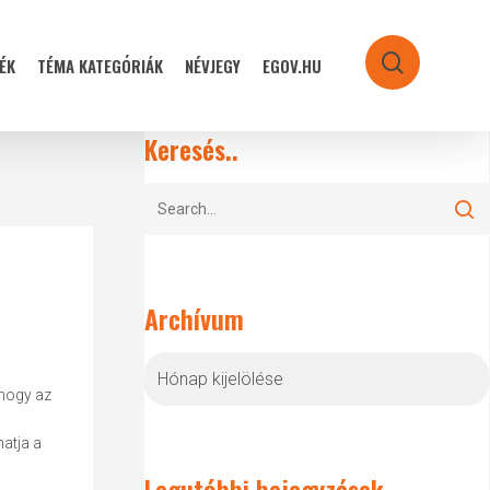
ÉK
TÉMA KATEGÓRIÁK
NÉVJEGY
EGOV.HU
search
Keresés..
Archívum
Archívum
 hogy az
hatja a
Legutóbbi bejegyzések