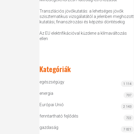
Transzlációs jövőkutatás: a lehetséges jövők
szisztematikus vizsgálatától a jelenben meghozott
kutatási, finanszírozási és képzési döntésekig
Az EU elektrifikációval küzdene a klímaváltozás
ellen
Kategóriák
egészségügy
1 114
energia
707
Európai Unió
2 143
fenntartható fejlődés
722
gazdaság
7 021