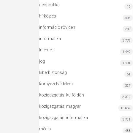
geopolitika
16
hírközlés
406
információ röviden
203
informatika
3 779
Internet
1 449
jog
1 801
kiberbiztonság
61
környezetvédelem
327
közigazgatás: külföldön
2 320
közigazgatás: magyar
10 652
közigazgatási informatika
5 781
média
488