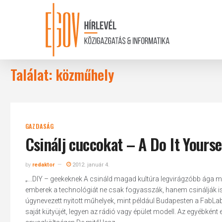
Skip
to
main
content
Találat: közműhely
GAZDASÁG
Csinálj cuccokat – A Do It Your
by
redaktor
2012. január 4.
„...DIY – geekeknek A csináld magad kultúra legvirágzóbb ága m
emberek a technológiát ne csak fogyasszák, hanem csinálják i
úgynevezett nyitott műhelyek, mint például Budapesten a FabLab, 
saját kütyüjét, legyen az rádió vagy épület modell. Az egyébként 