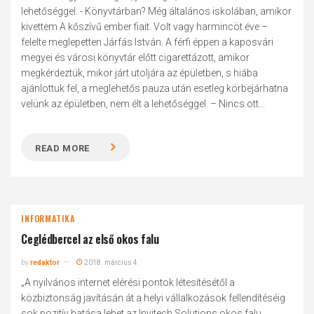
lehetőséggel. - Könyvtárban? Még általános iskolában, amikor
kivettem A kőszívű ember fiait. Volt vagy harmincöt éve –
felelte meglepetten Járfás István. A férfi éppen a kaposvári
megyei és városi könyvtár előtt cigarettázott, amikor
megkérdeztük, mikor járt utoljára az épületben, s hiába
ajánlottuk fel, a meglehetős pauza után esetleg körbejárhatna
velünk az épületben, nem élt a lehetőséggel. – Nincs ott...
READ MORE
INFORMATIKA
Ceglédbercel az első okos falu
by
redaktor
2018. március 4.
„A nyilvános internet elérési pontok létesítésétől a
közbiztonság javításán át a helyi vállalkozások fellendítéséig
sok pozitív hatása lehet az Invitech Solutions okos falu