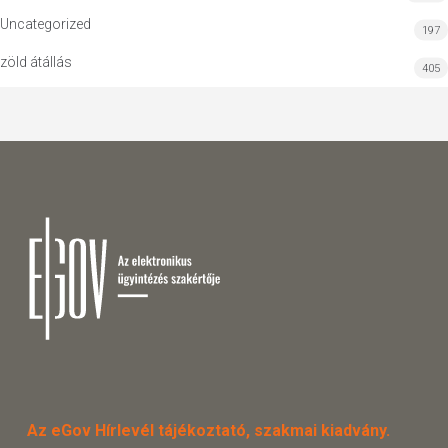
Uncategorized
197
zöld átállás
405
Az eGov Hírlevél tájékoztató, szakmai kiadvány.