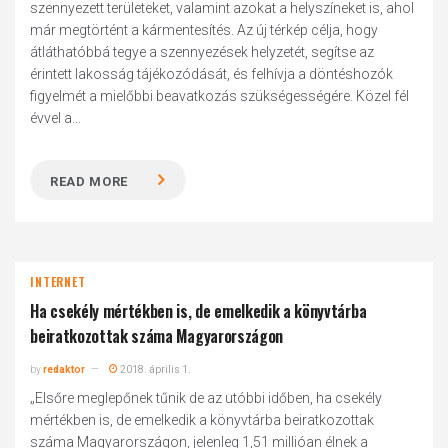
szennyezett területeket, valamint azokat a helyszíneket is, ahol
már megtörtént a kármentesítés. Az új térkép célja, hogy
átláthatóbbá tegye a szennyezések helyzetét, segítse az
érintett lakosság tájékozódását, és felhívja a döntéshozók
figyelmét a mielőbbi beavatkozás szükségességére. Közel fél
évvel a...
READ MORE
INTERNET
Ha csekély mértékben is, de emelkedik a könyvtárba
beiratkozottak száma Magyarországon
by
redaktor
2018. április 1.
„Elsőre meglepőnek tűnik de az utóbbi időben, ha csekély
mértékben is, de emelkedik a könyvtárba beiratkozottak
száma Magyarországon, jelenleg 1,51 millióan élnek a