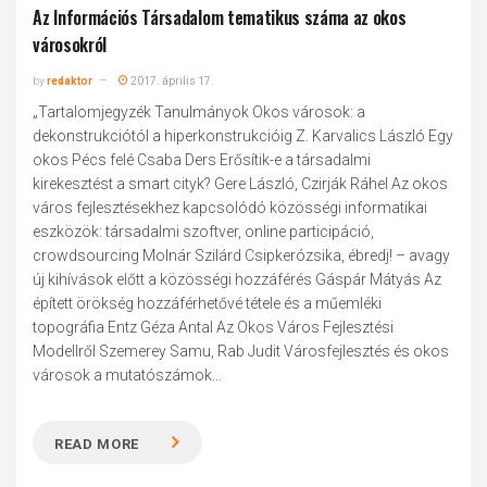
Az Információs Társadalom tematikus száma az okos
városokról
by
redaktor
2017. április 17.
„Tartalomjegyzék Tanulmányok Okos városok: a
dekonstrukciótól a hiperkonstrukcióig Z. Karvalics László Egy
okos Pécs felé Csaba Ders Erősítik-e a társadalmi
kirekesztést a smart cityk? Gere László, Czirják Ráhel Az okos
város fejlesztésekhez kapcsolódó közösségi informatikai
eszközök: társadalmi szoftver, online participáció,
crowdsourcing Molnár Szilárd Csipkerózsika, ébredj! – avagy
új kihívások előtt a közösségi hozzáférés Gáspár Mátyás Az
épített örökség hozzáférhetővé tétele és a műemléki
topográfia Entz Géza Antal Az Okos Város Fejlesztési
Modellről Szemerey Samu, Rab Judit Városfejlesztés és okos
városok a mutatószámok...
READ MORE