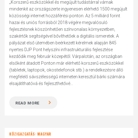
„Korszerű eszközökkel és megújult tudástárral várnak
mindenkit az országszerte ingyenesen elérhető 1500 megújult
közösségi internet hozzáférési ponton. Az 5 milliárd forint
hazai és uniós forrásból 2018 végére megvalósuló
fejlesztésnek köszönhetően színvonalas környezetben,
szakértők segítségével bővíthetőek a digitális ismeretek. A
pályázat első ütemében beérkezett kérelmek alapján 845
nyertes DJP Pont helyszíni infrastrukturális fejlesztése
kezdődik meg február közepétől. Várpalotán, az országban
elsőként átadott Ponton már elérhető korszerű eszközökkel
(tabletek, laptopok, okostelefonok stb.) a rendelkezésre álló
megfelelő sávszélességű interneten keresztül bárki számára
elsajátíthatóvá és fejleszthetővé...
READ MORE
KÖZIGAZGATÁS: MAGYAR