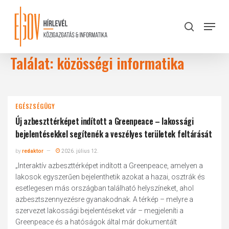
Skip
to
Menu
search
main
Close
content
Menu
Találat: közösségi informatika
EGÉSZSÉGÜGY
Új azbeszttérképet indított a Greenpeace – lakossági
bejelentésekkel segítenék a veszélyes területek feltárását
by
redaktor
2026. július 12.
„Interaktív azbeszttérképet indított a Greenpeace, amelyen a
lakosok egyszerűen bejelenthetik azokat a hazai, osztrák és
esetlegesen más országban található helyszíneket, ahol
azbesztszennyezésre gyanakodnak. A térkép – melyre a
szervezet lakossági bejelentéseket vár – megjeleníti a
Greenpeace és a hatóságok által már dokumentált