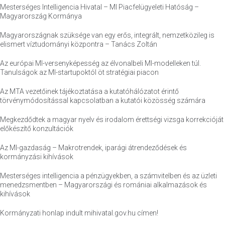
Mesterséges Intelligencia Hivatal – MI Piacfelügyeleti Hatóság –
Magyarország Kormánya
Magyarországnak szüksége van egy erős, integrált, nemzetközileg is
elismert víztudományi központra – Tanács Zoltán
Az európai MI-versenyképesség az élvonalbeli MI-modelleken túl.
Tanulságok az MI-startupoktól öt stratégiai piacon
Az MTA vezetőinek tájékoztatása a kutatóhálózatot érintő
törvénymódosítással kapcsolatban a kutatói közösség számára
Megkezdődtek a magyar nyelv és irodalom érettségi vizsga korrekcióját
előkészítő konzultációk
Az MI-gazdaság – Makrotrendek, iparági átrendeződések és
kormányzási kihívások
Mesterséges intelligencia a pénzügyekben, a számvitelben és az üzleti
menedzsmentben – Magyarországi és romániai alkalmazások és
kihívások
Kormányzati honlap indult mihivatal.gov.hu címen!