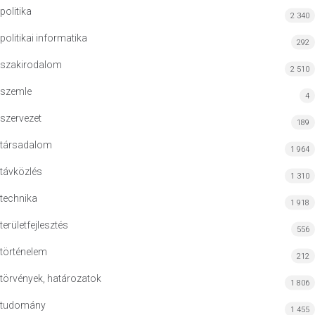
politika
2 340
politikai informatika
292
szakirodalom
2 510
szemle
4
szervezet
189
társadalom
1 964
távközlés
1 310
technika
1 918
területfejlesztés
556
történelem
212
törvények, határozatok
1 806
tudomány
1 455