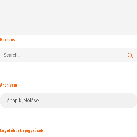
Keresés..
Archívum
Archívum
Legutóbbi bejegyzések