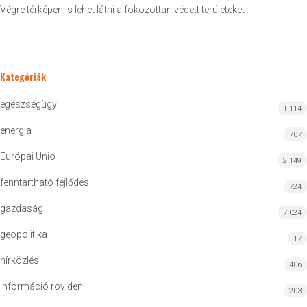
Végre térképen is lehet látni a fokozottan védett területeket
Kategóriák
egészségügy
1 114
energia
707
Európai Unió
2 149
fenntartható fejlődés
724
gazdaság
7 024
geopolitika
17
hírközlés
406
információ röviden
203