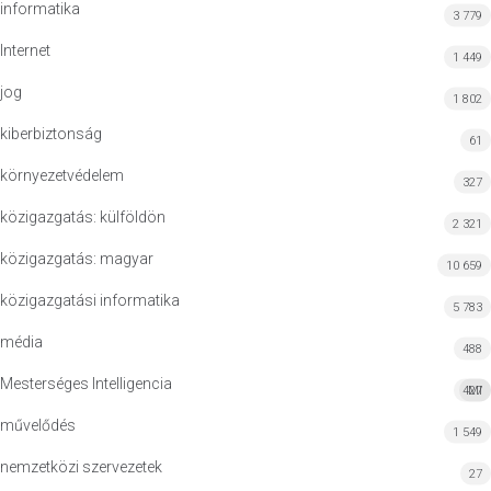
informatika
3 779
Internet
1 449
jog
1 802
kiberbiztonság
61
környezetvédelem
327
közigazgatás: külföldön
2 321
közigazgatás: magyar
10 659
közigazgatási informatika
5 783
média
488
Mesterséges Intelligencia
427
MI
művelődés
1 549
nemzetközi szervezetek
27