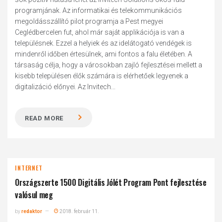
programjának. Az informatikai és telekommunikációs
megoldásszállító pilot programja a Pest megyei
Ceglédbercelen fut, ahol már saját applikációja is van a
településnek. Ezzel a helyiek és az idelátogató vendégek is
mindenről időben értesülnek, ami fontos a falu életében. A
társaság célja, hogy a városokban zajló fejlesztései mellett a
kisebb településen élők számára is elérhetőek legyenek a
digitalizáció előnyei. Az Invitech...
READ MORE
INTERNET
Országszerte 1500 Digitális Jólét Program Pont fejlesztése
valósul meg
by
redaktor
2018. február 11.