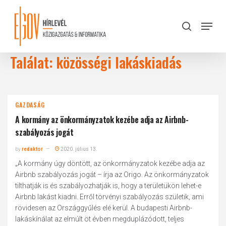
Skip
to
Menu
search
main
Close
content
Menu
Találat: közösségi lakáskiadás
GAZDASÁG
A kormány az önkormányzatok kezébe adja az Airbnb-
szabályozás jogát
by
redaktor
2020. július 13.
„A kormány úgy döntött, az önkormányzatok kezébe adja az
Airbnb szabályozás jogát – írja az Origo. Az önkormányzatok
tilthatják is és szabályozhatják is, hogy a területükön lehet-e
Airbnb lakást kiadni. Erről törvényi szabályozás születik, ami
rövidesen az Országgyűlés elé kerül. A budapesti Airbnb-
lakáskínálat az elmúlt öt évben megduplázódott, teljes