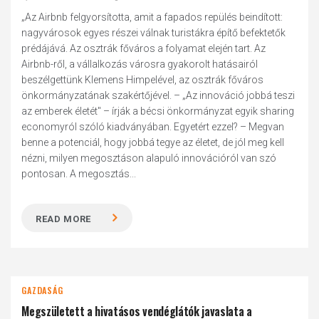
„Az Airbnb felgyorsította, amit a fapados repülés beindított:
nagyvárosok egyes részei válnak turistákra építő befektetők
prédájává. Az osztrák főváros a folyamat elején tart. Az
Airbnb-ről, a vállalkozás városra gyakorolt hatásairól
beszélgettünk Klemens Himpelével, az osztrák főváros
önkormányzatának szakértőjével. – „Az innováció jobbá teszi
az emberek életét" – írják a bécsi önkormányzat egyik sharing
economyról szóló kiadványában. Egyetért ezzel? – Megvan
benne a potenciál, hogy jobbá tegye az életet, de jól meg kell
nézni, milyen megosztáson alapuló innovációról van szó
pontosan. A megosztás...
READ MORE
GAZDASÁG
Megszületett a hivatásos vendéglátók javaslata a