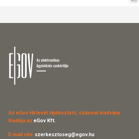
403
Az eGov Hírlevél tájékoztató, szakmai kiadvány.
Kiadója az
eGov Kft.
E-mail cím:
szerkesztoseg@egov.hu