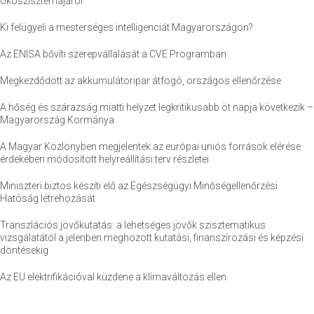
ökoszisztémájáról
Ki felügyeli a mesterséges intelligenciát Magyarországon?
Az ENISA bővíti szerepvállalását a CVE Programban
Megkezdődött az akkumulátoripar átfogó, országos ellenőrzése
A hőség és szárazság miatti helyzet legkritikusabb öt napja következik –
Magyarország Kormánya
A Magyar Közlönyben megjelentek az európai uniós források elérése
érdekében módosított helyreállítási terv részletei
Miniszteri biztos készíti elő az Egészségügyi Minőségellenőrzési
Hatóság létrehozását
Transzlációs jövőkutatás: a lehetséges jövők szisztematikus
vizsgálatától a jelenben meghozott kutatási, finanszírozási és képzési
döntésekig
Az EU elektrifikációval küzdene a klímaváltozás ellen