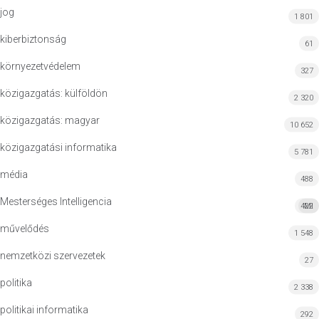
jog
1 801
kiberbiztonság
61
környezetvédelem
327
közigazgatás: külföldön
2 320
közigazgatás: magyar
10 652
közigazgatási informatika
5 781
média
488
Mesterséges Intelligencia
422
MI
művelődés
1 548
nemzetközi szervezetek
27
politika
2 338
politikai informatika
292