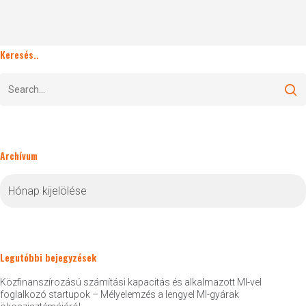
Keresés..
Archívum
Archívum
Legutóbbi bejegyzések
Közfinanszírozású számítási kapacitás és alkalmazott MI-vel
foglalkozó startupok – Mélyelemzés a lengyel MI-gyárak