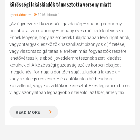
közösségi lakáskiadók támasztotta verseny miatt
by
redaktor
2016. február 1.
„Az úgynevezett közösségi gazdaság – sharing economy,
collaborative economy – néhány éves múltra tekint vissza.
Ennek lényege, hogy az emberek tulajdonában levő ingatlanok,
vagyontárgyak, eszközök használatát bizonyos díj fizetése,
vagy viszontszolgáltatás ellenében más fogyasztók részére
lehetővé teszik, s ebből jövedelemre tesznek szert, kiadást
kerülnek el. A közösségi gazdaság széles körben elterjedt
megjelenési formája a döntően saját tulajdonú lakások –
vagy azok egy részének – és autóknak a bérbeadása
közvetlenül, vagy közvetítőkön keresztül. Ezek legismertebb és
világviszonylatban legnagyobb szereplői az Uber, amely taxi...
READ MORE