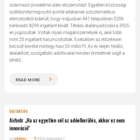
származó jövedelme utáni elszámolást. Egyetlen közösségi
szálláshelymegosztó-portál adatainak szisztematikus
elemzéséből kiderült, hogy májusban 441 településen 5206
bérbeadó 8299 ingatlant kínált. Tételes átalányadózásra 3925-
en jogosultak. Voltak olyan magánszemélyek is, akik több
mint 20 ingatlant hasznosítottak. Esetükben az előzetesen
becsült bevétel mintegy havi 50 millió Ft. Az év elején felálló,
átalakított, szolgáltató adóhivatal minden érintettnek segít a
lehető...
READ MORE
GAZDASÁG
Airbnb: „Ha az egyetlen cél az adóelkerülés, akkor ez nem
innováció”
by
redaktor
2016. augusztus 7.