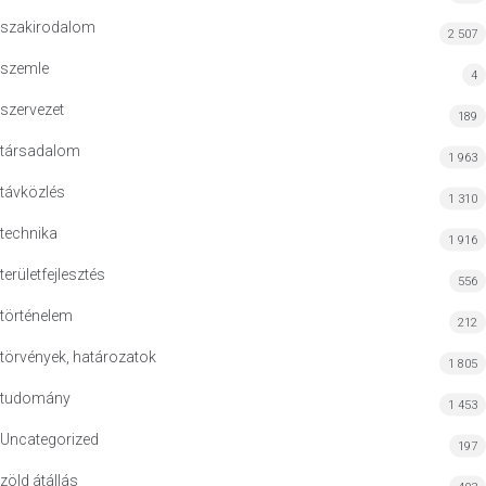
szakirodalom
2 507
szemle
4
szervezet
189
társadalom
1 963
távközlés
1 310
technika
1 916
területfejlesztés
556
történelem
212
törvények, határozatok
1 805
tudomány
1 453
Uncategorized
197
zöld átállás