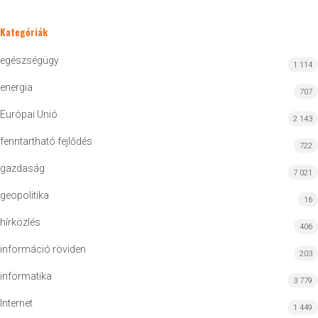
Kategóriák
egészségügy
1 114
energia
707
Európai Unió
2 143
fenntartható fejlődés
722
gazdaság
7 021
geopolitika
16
hírközlés
406
információ röviden
203
informatika
3 779
Internet
1 449