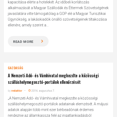
kapacitása elérte a hotelekét. Az időbeli korlátozás
alkalmazását a Magyar Szállodák és Éttermek Szövetségének
javaslatára vitte támogatólag a GOP elé a Magyar Turisztikai
Ügynökség, a lakáskiadók önálló szövetségeinek tiltakozása
ellenére, amely szerint a...
READ MORE
GAZDASÁG
A Nemzeti Adó- és Vámhivatal megkezdte a közösségi
szálláshelymegosztó-portálok ellenőrzését
by
redaktor
2016. augusztus 7.
„A Nemzeti Adó- és Vámhivatal megkezdte a közösségi
szálláshelymegosztó-portálok adatainak elemzését. A májusi
adatok alapján több mint ezer bérbeadónak érdemes
rendeznie az államkassza felé az ingatlankiadásból