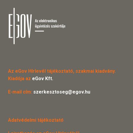
Az eGov Hírlevél tájékoztató, szakmai kiadvány.
Kiadója az
eGov Kft.
E-mail cím:
szerkesztoseg@egov.hu
Adatvédelmi tájékoztató