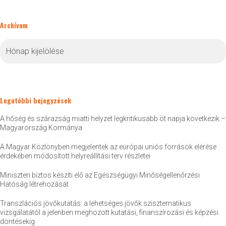
Archívum
Archívum
Legutóbbi bejegyzések
A hőség és szárazság miatti helyzet legkritikusabb öt napja következik –
Magyarország Kormánya
A Magyar Közlönyben megjelentek az európai uniós források elérése
érdekében módosított helyreállítási terv részletei
Miniszteri biztos készíti elő az Egészségügyi Minőségellenőrzési
Hatóság létrehozását
Transzlációs jövőkutatás: a lehetséges jövők szisztematikus
vizsgálatától a jelenben meghozott kutatási, finanszírozási és képzési
döntésekig