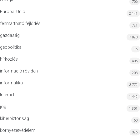
706
Európai Unió
2 141
fenntartható fejlődés
721
gazdaság
7 020
geopolitika
16
hírközlés
406
információ röviden
203
informatika
3 779
Internet
1 449
jog
1 801
kiberbiztonság
60
környezetvédelem
326