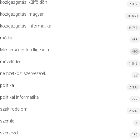
közigazgatás: külföldön
2 319
közigazgatás: magyar
10 650
közigazgatási informatika
5 781
média
488
Mesterséges Intelligencia
420
MI
művelődés
1 548
nemzetközi szervezetek
27
politika
2 337
politikai informatika
292
szakirodalom
2 507
szemle
4
szervezet
189