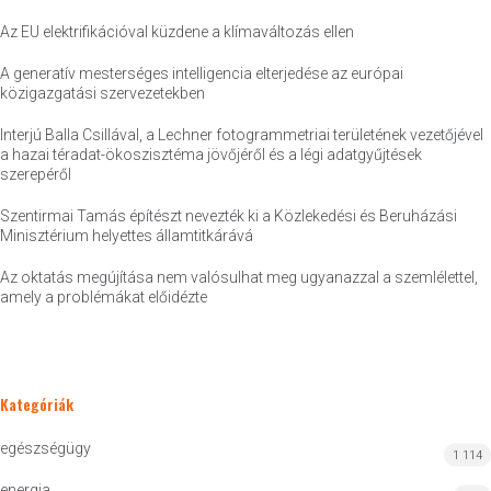
Az EU elektrifikációval küzdene a klímaváltozás ellen
A generatív mesterséges intelligencia elterjedése az európai
közigazgatási szervezetekben
Interjú Balla Csillával, a Lechner fotogrammetriai területének vezetőjével
a hazai téradat-ökoszisztéma jövőjéről és a légi adatgyűjtések
szerepéről
Szentirmai Tamás építészt nevezték ki a Közlekedési és Beruházási
Minisztérium helyettes államtitkárává
Az oktatás megújítása nem valósulhat meg ugyanazzal a szemlélettel,
amely a problémákat előidézte
Kategóriák
egészségügy
1 114
energia