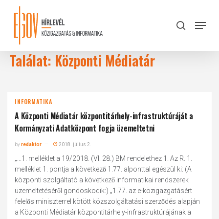
Skip
to
Menu
search
main
Close
content
Menu
Találat: Központi Médiatár
INFORMATIKA
A Központi Médiatár központitárhely-infrastruktúráját a
Kormányzati Adatközpont fogja üzemeltetni
by
redaktor
2018. július 2.
„...1. melléklet a 19/2018. (VI. 28.) BM rendelethez 1. Az R. 1.
melléklet 1. pontja a következő 1.77. alponttal egészül ki: (A
központi szolgáltató a következő informatikai rendszerek
üzemeltetéséről gondoskodik:) „1.77. az e-közigazgatásért
felelős miniszterrel kötött közszolgáltatási szerződés alapján
a Központi Médiatár központitárhely-infrastruktúrájának a