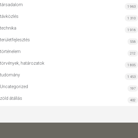
társadalom
1 963
távközlés
1 310
technika
1 916
területfejlesztés
556
történelem
212
törvények, határozatok
1 805
tudomány
1 453
Uncategorized
197
zöld átállás
402