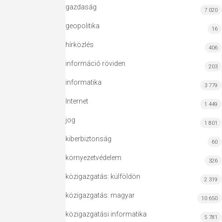
gazdaság
7 020
geopolitika
16
hírközlés
406
információ röviden
203
informatika
3 779
Internet
1 449
jog
1 801
kiberbiztonság
60
környezetvédelem
326
közigazgatás: külföldön
2 319
közigazgatás: magyar
10 650
közigazgatási informatika
5 781