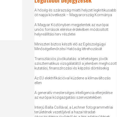
A hőség és szárazság miatti helyzet legkritikusabb
öt napja következik – Magyarország Kormánya
A Magyar Közlönyben megjelentek az európai
uniós források elérése érdekében módosított
helyreállítási terv részletei
Miniszteri biztos készíti elő az Egészségügyi
Minőségellenőrzési Hatóság létrehozását
Transzlációs jövőkutatás: a lehetséges jövők
szisztematikus vizsgálatától a jelenben meghozott
kutatási, finanszírozási és képzési döntésekig
Az EU elektrifikációval küzdene a klímaváltozás
ellen
A generatív mesterséges intelligencia elterjedése
az európai közigazgatási szervezetekben
Interjú Balla Csillával, a Lechner fotogrammetriai
területének vezetőjével a hazai téradat-
ökoszisztéma jövőjéről és a légi adatgyűjtések