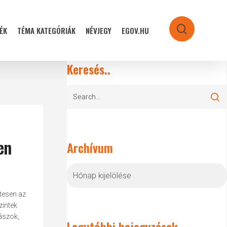
ÉK
TÉMA KATEGÓRIÁK
NÉVJEGY
EGOV.HU
search
Keresés..
en
Archívum
Archívum
tesen az
zintek
ászok,
Legutóbbi bejegyzések