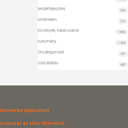
területfejlesztés
556
történelem
212
törvények, határozatok
1 805
tudomány
1 453
Uncategorized
197
zöld átállás
402
datvédelmi tájékoztató
eiratkozás az eGov Hírlevélről