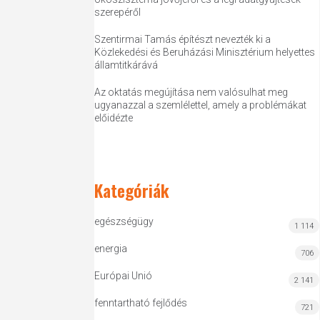
szerepéről
Szentirmai Tamás építészt nevezték ki a
Közlekedési és Beruházási Minisztérium helyettes
államtitkárává
Az oktatás megújítása nem valósulhat meg
ugyanazzal a szemlélettel, amely a problémákat
előidézte
Kategóriák
egészségügy
1 114
energia
706
Európai Unió
2 141
fenntartható fejlődés
721