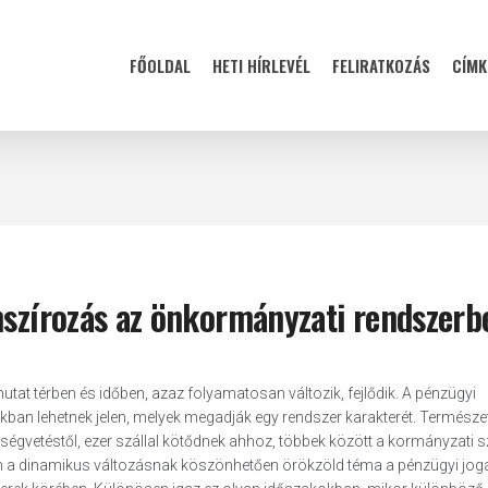
FŐOLDAL
HETI HÍRLEVÉL
FELIRATKOZÁS
CÍMK
nszírozás az önkormányzati rendszerb
tat térben és időben, azaz folyamatosan változik, fejlődik. A pénzügyi
ban lehetnek jelen, melyek megadják egy rendszer karakterét. Természe
égvetéstől, ezer szállal kötődnek ahhoz, többek között a kormányzati s
an a dinamikus változásnak köszönhetően örökzöld téma a pénzügyi jog