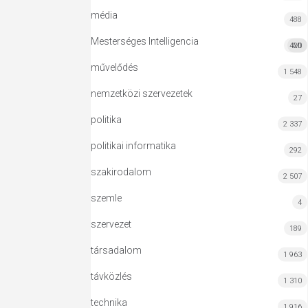
média
488
Mesterséges Intelligencia
420
MI
művelődés
1 548
nemzetközi szervezetek
27
politika
2 337
politikai informatika
292
szakirodalom
2 507
szemle
4
szervezet
189
társadalom
1 963
távközlés
1 310
technika
1 916