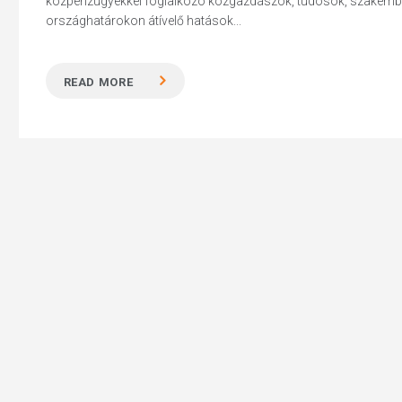
közpénzügyekkel foglalkozó közgazdászok, tudósok, szakembe
országhatárokon átívelő hatások...
READ MORE
Hit enter to search or ESC to close