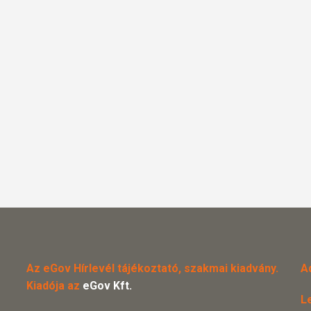
Az eGov Hírlevél tájékoztató, szakmai kiadvány.
A
Kiadója az
eGov Kft.
L