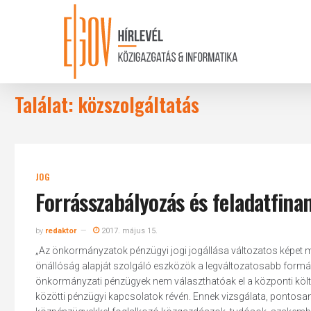
Skip
to
main
content
Találat: közszolgáltatás
JOG
Forrásszabályozás és feladatfina
by
redaktor
2017. május 15.
„Az önkormányzatok pénzügyi jogi jogállása változatos képet mu
önállóság alapját szolgáló eszközök a legváltozatosabb formák
önkormányzati pénzügyek nem választhatóak el a központi költs
közötti pénzügyi kapcsolatok révén. Ennek vizsgálata, pontos