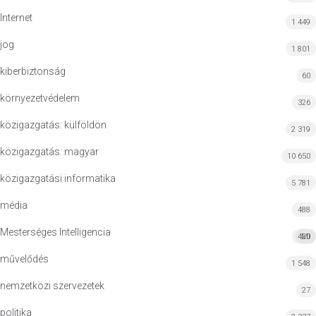
Internet
1 449
jog
1 801
kiberbiztonság
60
környezetvédelem
326
közigazgatás: külföldön
2 319
közigazgatás: magyar
10 650
közigazgatási informatika
5 781
média
488
Mesterséges Intelligencia
420
MI
művelődés
1 548
nemzetközi szervezetek
27
politika