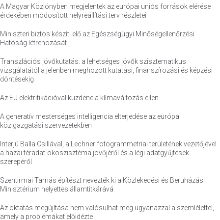
A Magyar Közlönyben megjelentek az európai uniós források elérése
érdekében módosított helyreállítási terv részletei
Miniszteri biztos készíti elő az Egészségügyi Minőségellenőrzési
Hatóság létrehozását
Transzlációs jövőkutatás: a lehetséges jövők szisztematikus
vizsgálatától a jelenben meghozott kutatási, finanszírozási és képzési
döntésekig
Az EU elektrifikációval küzdene a klímaváltozás ellen
A generatív mesterséges intelligencia elterjedése az európai
közigazgatási szervezetekben
Interjú Balla Csillával, a Lechner fotogrammetriai területének vezetőjével
a hazai téradat-ökoszisztéma jövőjéről és a légi adatgyűjtések
szerepéről
Szentirmai Tamás építészt nevezték ki a Közlekedési és Beruházási
Minisztérium helyettes államtitkárává
Az oktatás megújítása nem valósulhat meg ugyanazzal a szemlélettel,
amely a problémákat előidézte