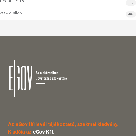
Uncategorized
197
zöld átállás
402
Az eGov Hírlevél tájékoztató, szakmai kiadvány.
Kiadója az
eGov Kft.