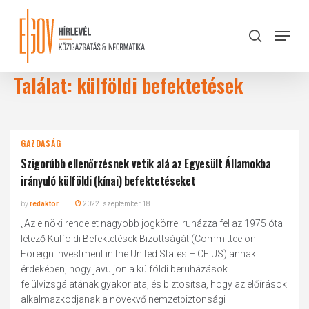
Skip
to
Menu
search
main
Close
content
Menu
Találat: külföldi befektetések
GAZDASÁG
Szigorúbb ellenőrzésnek vetik alá az Egyesült Államokba
irányuló külföldi (kínai) befektetéseket
by
redaktor
2022. szeptember 18.
„Az elnöki rendelet nagyobb jogkörrel ruházza fel az 1975 óta
létező Külföldi Befektetések Bizottságát (Committee on
Foreign Investment in the United States – CFIUS) annak
érdekében, hogy javuljon a külföldi beruházások
felülvizsgálatának gyakorlata, és biztosítsa, hogy az előírások
alkalmazkodjanak a növekvő nemzetbiztonsági