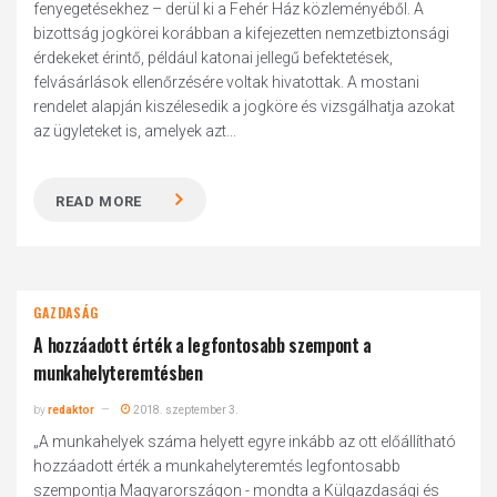
fenyegetésekhez – derül ki a Fehér Ház közleményéből. A
bizottság jogkörei korábban a kifejezetten nemzetbiztonsági
érdekeket érintő, például katonai jellegű befektetések,
felvásárlások ellenőrzésére voltak hivatottak. A mostani
rendelet alapján kiszélesedik a jogköre és vizsgálhatja azokat
az ügyleteket is, amelyek azt...
READ MORE
GAZDASÁG
A hozzáadott érték a legfontosabb szempont a
munkahelyteremtésben
by
redaktor
2018. szeptember 3.
„A munkahelyek száma helyett egyre inkább az ott előállítható
hozzáadott érték a munkahelyteremtés legfontosabb
szempontja Magyarországon - mondta a Külgazdasági és