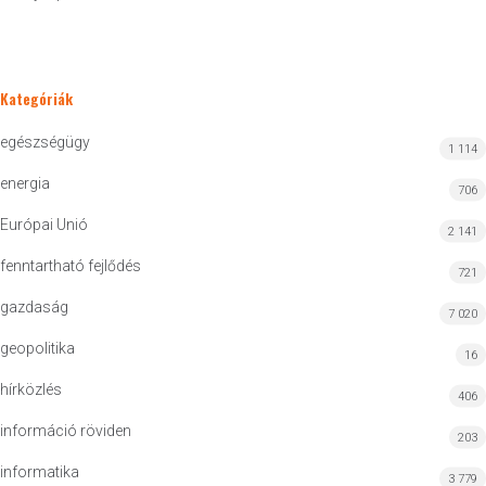
Kategóriák
egészségügy
1 114
energia
706
Európai Unió
2 141
fenntartható fejlődés
721
gazdaság
7 020
geopolitika
16
hírközlés
406
információ röviden
203
informatika
3 779