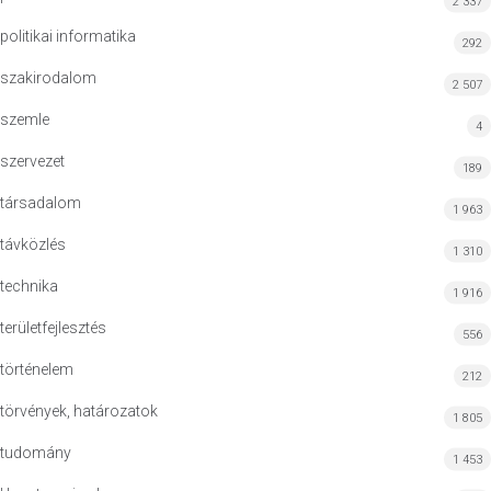
2 337
politikai informatika
292
szakirodalom
2 507
szemle
4
szervezet
189
társadalom
1 963
távközlés
1 310
technika
1 916
területfejlesztés
556
történelem
212
törvények, határozatok
1 805
tudomány
1 453