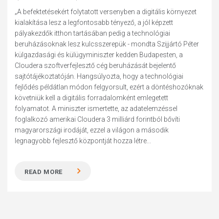
„A befektetésekért folytatott versenyben a digitális környezet
kialakítása lesz a legfontosabb tényező, a jól képzett
pályakezdők itthon tartásában pedig a technológiai
beruházásoknak lesz kulcsszerepük - mondta Szijjártó Péter
külgazdasági és külügyminiszter kedden Budapesten, a
Cloudera szoftverfejlesztő cég beruházását bejelentő
sajtótájékoztatóján. Hangsúlyozta, hogy a technológiai
fejlődés példátlan módon felgyorsult, ezért a döntéshozóknak
követniük kell a digitális forradalomként emlegetett
folyamatot. A miniszter ismertette, az adatelemzéssel
foglalkozó amerikai Cloudera 3 milliárd forintból bővíti
magyarországi irodáját, ezzel a világon a második
legnagyobb fejlesztő központját hozza létre...
READ MORE