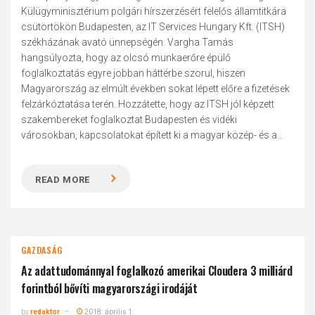
Külügyminisztérium polgári hírszerzésért felelős államtitkára
csütörtökön Budapesten, az IT Services Hungary Kft. (ITSH)
székházának avató ünnepségén. Vargha Tamás
hangsúlyozta, hogy az olcsó munkaerőre épülő
foglalkoztatás egyre jobban háttérbe szorul, hiszen
Magyarország az elmúlt években sokat lépett előre a fizetések
felzárkóztatása terén. Hozzátette, hogy az ITSH jól képzett
szakembereket foglalkoztat Budapesten és vidéki
városokban, kapcsolatokat épített ki a magyar közép- és a...
READ MORE
GAZDASÁG
Az adattudománnyal foglalkozó amerikai Cloudera 3 milliárd
forintból bővíti magyarországi irodáját
by
redaktor
2018. április 1.