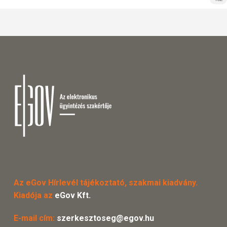
Az eGov Hírlevél tájékoztató, szakmai kiadvány.
Kiadója az
eGov Kft.
E-mail cím:
szerkesztoseg@egov.hu