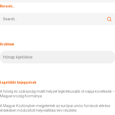
Keresés..
Archívum
Archívum
Legutóbbi bejegyzések
A hőség és szárazság miatti helyzet legkritikusabb öt napja következik –
Magyarország Kormánya
A Magyar Közlönyben megjelentek az európai uniós források elérése
érdekében módosított helyreállítási terv részletei