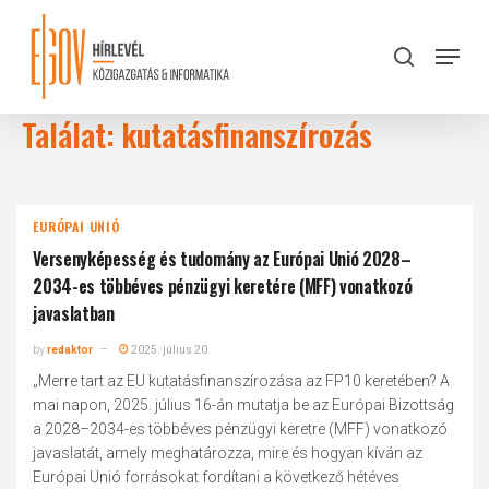
Skip
to
Menu
search
main
Close
content
Menu
Találat: kutatásfinanszírozás
EURÓPAI UNIÓ
Versenyképesség és tudomány az Európai Unió 2028–
2034-es többéves pénzügyi keretére (MFF) vonatkozó
javaslatban
by
redaktor
2025. július 20.
„Merre tart az EU kutatásfinanszírozása az FP10 keretében? A
mai napon, 2025. július 16-án mutatja be az Európai Bizottság
a 2028–2034-es többéves pénzügyi keretre (MFF) vonatkozó
javaslatát, amely meghatározza, mire és hogyan kíván az
Európai Unió forrásokat fordítani a következő hétéves