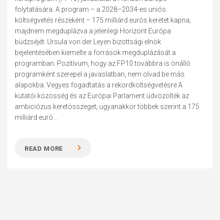
folytatására. A program – a 2028–2034-es uniós
költségvetés részeként – 175 milliárd eurós keretet kapna,
majdnem megduplázva a jelenlegi Horizont Európa
büdzséjét. Ursula von der Leyen bizottsági elnök
bejelentésében kiemelte a források megduplázását a
programban. Pozitívum, hogy az FP10 továbbra is önálló
programként szerepel a javaslatban, nem olvad be más
alapokba. Vegyes fogadtatás a rekordköltségvetésre A
kutatói közösség és az Európai Parlament üdvözölték az
ambiciózus keretösszeget, ugyanakkor többek szerint a 175
milliárd euró...
READ MORE