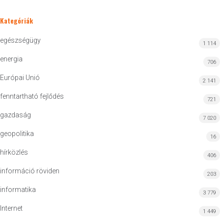
Kategóriák
egészségügy
1 114
energia
706
Európai Unió
2 141
fenntartható fejlődés
721
gazdaság
7 020
geopolitika
16
hírközlés
406
információ röviden
203
informatika
3 779
Internet
1 449