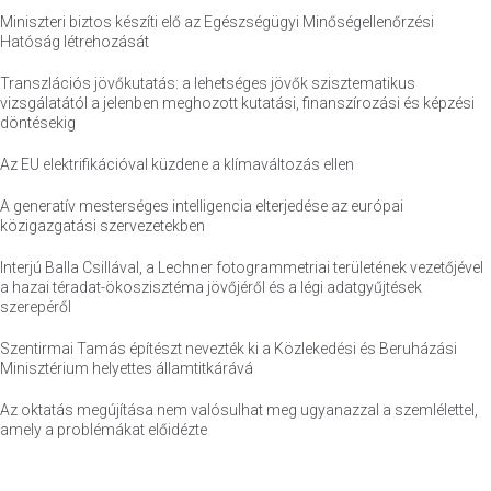
Miniszteri biztos készíti elő az Egészségügyi Minőségellenőrzési
Hatóság létrehozását
Transzlációs jövőkutatás: a lehetséges jövők szisztematikus
vizsgálatától a jelenben meghozott kutatási, finanszírozási és képzési
döntésekig
Az EU elektrifikációval küzdene a klímaváltozás ellen
A generatív mesterséges intelligencia elterjedése az európai
közigazgatási szervezetekben
Interjú Balla Csillával, a Lechner fotogrammetriai területének vezetőjével
a hazai téradat-ökoszisztéma jövőjéről és a légi adatgyűjtések
szerepéről
Szentirmai Tamás építészt nevezték ki a Közlekedési és Beruházási
Minisztérium helyettes államtitkárává
Az oktatás megújítása nem valósulhat meg ugyanazzal a szemlélettel,
amely a problémákat előidézte