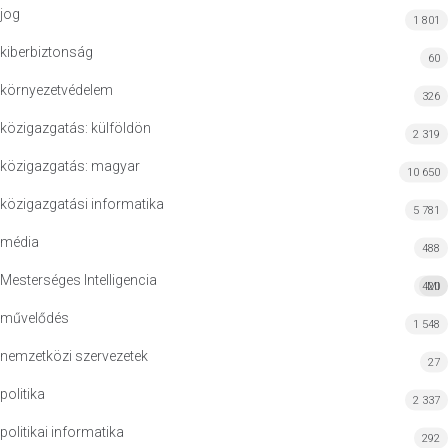
jog
1 801
kiberbiztonság
60
környezetvédelem
326
közigazgatás: külföldön
2 319
közigazgatás: magyar
10 650
közigazgatási informatika
5 781
média
488
Mesterséges Intelligencia
420
MI
művelődés
1 548
nemzetközi szervezetek
27
politika
2 337
politikai informatika
292