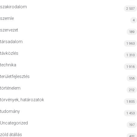
szakirodalom
2 507
szemle
4
szervezet
189
társadalom
1 963
távközlés
1 310
technika
1 916
területfejlesztés
556
történelem
212
törvények, határozatok
1 805
tudomány
1 453
Uncategorized
197
zöld átállás
402