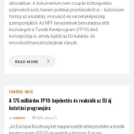
időszakban. A dokumentum nem csupán költségvetési
számokról szól, hanem politikai prioritásokról is – különösen
fontos ez a kutatás, innováció és versenyképesség
szempontjából. Az MFF tervezetének bemutatása előtt
kiszivárgott a Tizedik Keretprogram (FP10) első
koncepciója is, amely kijelöli az EU kutatás- és
innovációfinanszírozásának irányát...
READ MORE
EURÓPAI UNIÓ
A 175 milliárdos FP10: bejelentés és reakciók az EU új
kutatási programjára
by
redaktor
2025. július 21.
„Az Európai Bizottság két nappal ezelőtt előterjesztette a tizedik
keretprogram (FP10) javaslatát a Horizon Europe