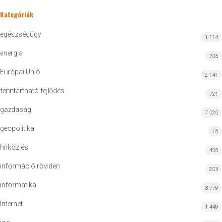
Kategóriák
egészségügy
1 114
energia
706
Európai Unió
2 141
fenntartható fejlődés
721
gazdaság
7 020
geopolitika
16
hírközlés
406
információ röviden
203
informatika
3 779
Internet
1 449