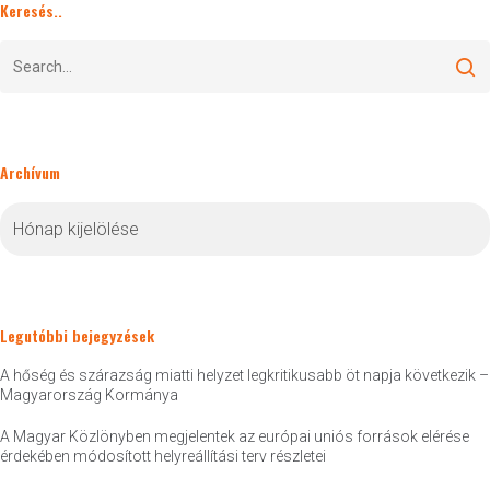
Keresés..
Archívum
Archívum
Legutóbbi bejegyzések
A hőség és szárazság miatti helyzet legkritikusabb öt napja következik –
Magyarország Kormánya
A Magyar Közlönyben megjelentek az európai uniós források elérése
érdekében módosított helyreállítási terv részletei