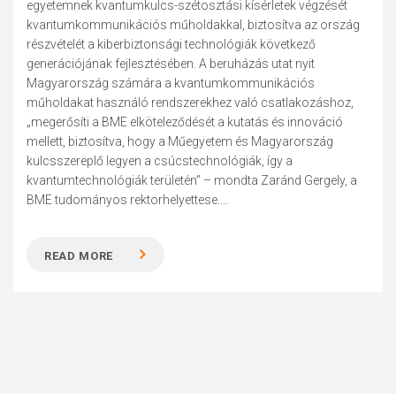
egyetemnek kvantumkulcs-szétosztási kísérletek végzését
kvantumkommunikációs műholdakkal, biztosítva az ország
részvételét a kiberbiztonsági technológiák következő
generációjának fejlesztésében. A beruházás utat nyit
Magyarország számára a kvantumkommunikációs
műholdakat használó rendszerekhez való csatlakozáshoz,
„megerősíti a BME elköteleződését a kutatás és innováció
mellett, biztosítva, hogy a Műegyetem és Magyarország
kulcsszereplő legyen a csúcstechnológiák, így a
kvantumtechnológiák területén” – mondta Zaránd Gergely, a
BME tudományos rektorhelyettese....
READ MORE