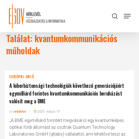
Skip
to
Menu
search
main
Close
content
Menu
Találat: kvantumkommunikációs
műholdak
EURÓPAI UNIÓ
A kiberbiztonsági technológiák következő generációjáért
egymilliárd forintos kvantumkommunikációs beruházást
valósít meg a BME
by
redaktor
2025. május 19.
„A BME egymilliárd forintért megvásárol egy kvantumképes
optikai földi állomást az osztrák Quantum Technology
Laboratories GmbH (qtlabs) vállalattól, ami lehetővé teszi az