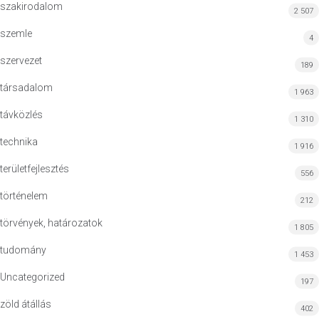
szakirodalom
2 507
szemle
4
szervezet
189
társadalom
1 963
távközlés
1 310
technika
1 916
területfejlesztés
556
történelem
212
törvények, határozatok
1 805
tudomány
1 453
Uncategorized
197
zöld átállás
402