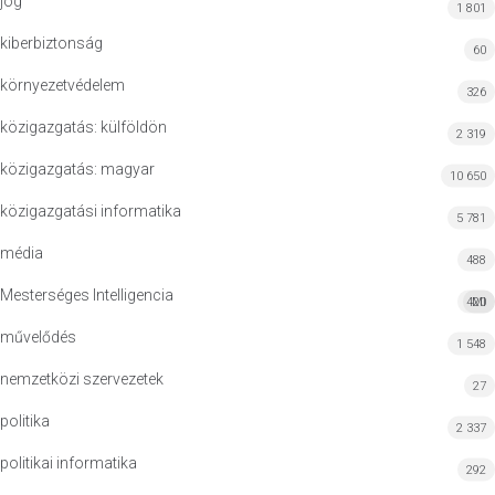
jog
1 801
kiberbiztonság
60
környezetvédelem
326
közigazgatás: külföldön
2 319
közigazgatás: magyar
10 650
közigazgatási informatika
5 781
média
488
Mesterséges Intelligencia
420
MI
művelődés
1 548
nemzetközi szervezetek
27
politika
2 337
politikai informatika
292