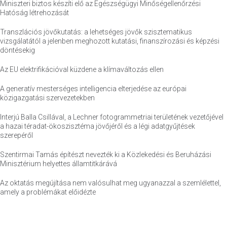
Miniszteri biztos készíti elő az Egészségügyi Minőségellenőrzési
Hatóság létrehozását
Transzlációs jövőkutatás: a lehetséges jövők szisztematikus
vizsgálatától a jelenben meghozott kutatási, finanszírozási és képzési
döntésekig
Az EU elektrifikációval küzdene a klímaváltozás ellen
A generatív mesterséges intelligencia elterjedése az európai
közigazgatási szervezetekben
Interjú Balla Csillával, a Lechner fotogrammetriai területének vezetőjével
a hazai téradat-ökoszisztéma jövőjéről és a légi adatgyűjtések
szerepéről
Szentirmai Tamás építészt nevezték ki a Közlekedési és Beruházási
Minisztérium helyettes államtitkárává
Az oktatás megújítása nem valósulhat meg ugyanazzal a szemlélettel,
amely a problémákat előidézte