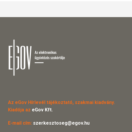
Az eGov Hírlevél tájékoztató, szakmai kiadvány.
Kiadója az
eGov Kft.
E-mail cím:
szerkesztoseg@egov.hu