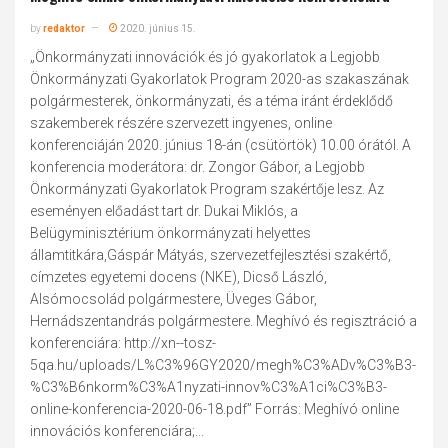
by
redaktor
2020. június 15.
„Önkormányzati innovációk és jó gyakorlatok a Legjobb
Önkormányzati Gyakorlatok Program 2020-as szakaszának
polgármesterek, önkormányzati, és a téma iránt érdeklődő
szakemberek részére szervezett ingyenes, online
konferenciáján 2020. június 18-án (csütörtök) 10.00 órától. A
konferencia moderátora: dr. Zongor Gábor, a Legjobb
Önkormányzati Gyakorlatok Program szakértője lesz. Az
eseményen előadást tart dr. Dukai Miklós, a
Belügyminisztérium önkormányzati helyettes
államtitkára,Gáspár Mátyás, szervezetfejlesztési szakértő,
címzetes egyetemi docens (NKE), Dicső László,
Alsómocsolád polgármestere, Üveges Gábor,
Hernádszentandrás polgármestere. Meghívó és regisztráció a
konferenciára: http://xn--tosz-
5qa.hu/uploads/L%C3%96GY2020/megh%C3%ADv%C3%B3-
%C3%B6nkorm%C3%A1nyzati-innov%C3%A1ci%C3%B3-
online-konferencia-2020-06-18.pdf” Forrás: Meghívó online
innovációs konferenciára;...