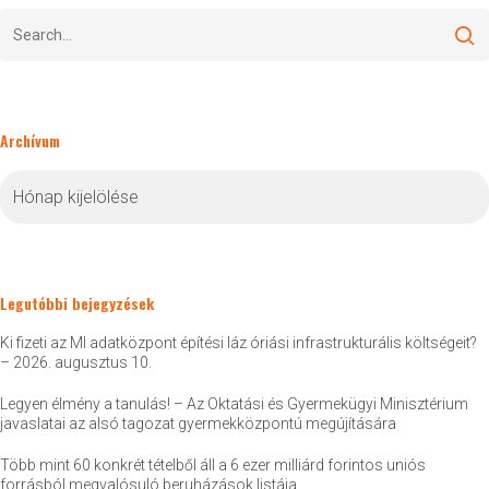
Archívum
Archívum
Legutóbbi bejegyzések
Ki fizeti az MI adatközpont építési láz óriási infrastrukturális költségeit?
– 2026. augusztus 10.
Legyen élmény a tanulás! – Az Oktatási és Gyermekügyi Minisztérium
javaslatai az alsó tagozat gyermekközpontú megújítására
Több mint 60 konkrét tételből áll a 6 ezer milliárd forintos uniós
forrásból megvalósuló beruházások listája