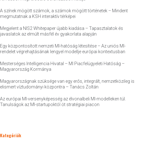
A színek mögött számok, a számok mögött történetek – Mindent
megmutatnak a KSH interaktív térképei
Megjelent a NIS2 Whitepaper újabb kiadása – Tapasztalatok és
javaslatok az elmúlt másfél év gyakorlata alapján
Egy központosított nemzeti MI-hatóság létesítése – Az uniós MI-
rendelet végrehajtásának lengyel modellje európai kontextusban
Mesterséges Intelligencia Hivatal – MI Piacfelügyeleti Hatóság –
Magyarország Kormánya
Magyarországnak szüksége van egy erős, integrált, nemzetközileg is
elismert víztudományi központra – Tanács Zoltán
Az európai MI-versenyképesség az élvonalbeli MI-modelleken túl.
Tanulságok az MI-startupoktól öt stratégiai piacon
Kategóriák