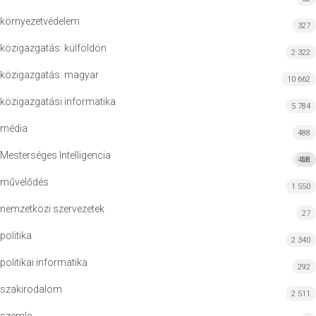
környezetvédelem
327
közigazgatás: külföldön
2 322
közigazgatás: magyar
10 662
közigazgatási informatika
5 784
média
488
Mesterséges Intelligencia
428
MI
művelődés
1 550
nemzetközi szervezetek
27
politika
2 340
politikai informatika
292
szakirodalom
2 511