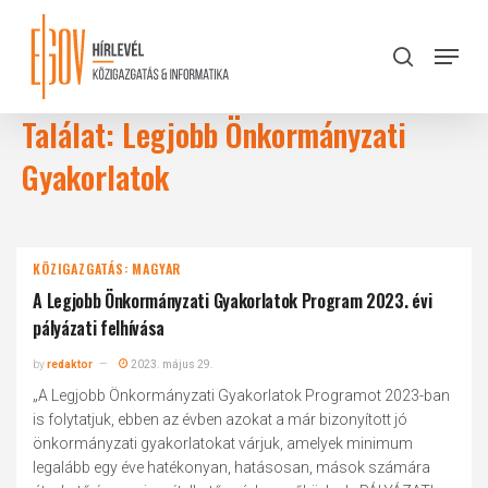
Skip
to
Menu
search
main
Close
content
Menu
Találat: Legjobb Önkormányzati
Gyakorlatok
KÖZIGAZGATÁS: MAGYAR
A Legjobb Önkormányzati Gyakorlatok Program 2023. évi
pályázati felhívása
by
redaktor
2023. május 29.
„A Legjobb Önkormányzati Gyakorlatok Programot 2023-ban
is folytatjuk, ebben az évben azokat a már bizonyított jó
önkormányzati gyakorlatokat várjuk, amelyek minimum
legalább egy éve hatékonyan, hatásosan, mások számára