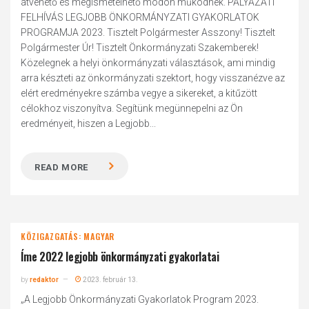
átvehető és megismételhető módon működnek. PÁLYÁZATI
FELHÍVÁS LEGJOBB ÖNKORMÁNYZATI GYAKORLATOK
PROGRAMJA 2023. Tisztelt Polgármester Asszony! Tisztelt
Polgármester Úr! Tisztelt Önkormányzati Szakemberek!
Közelegnek a helyi önkormányzati választások, ami mindig
arra készteti az önkormányzati szektort, hogy visszanézve az
elért eredményekre számba vegye a sikereket, a kitűzött
célokhoz viszonyítva. Segítünk megünnepelni az Ön
eredményeit, hiszen a Legjobb...
READ MORE
KÖZIGAZGATÁS: MAGYAR
Íme 2022 legjobb önkormányzati gyakorlatai
by
redaktor
2023. február 13.
„A Legjobb Önkormányzati Gyakorlatok Program 2023.