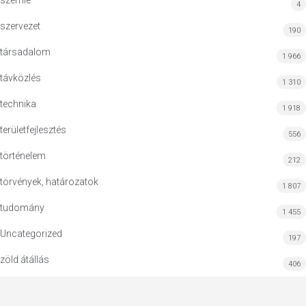
szemle
4
szervezet
190
társadalom
1 966
távközlés
1 310
technika
1 918
területfejlesztés
556
történelem
212
törvények, határozatok
1 807
tudomány
1 455
Uncategorized
197
zöld átállás
406