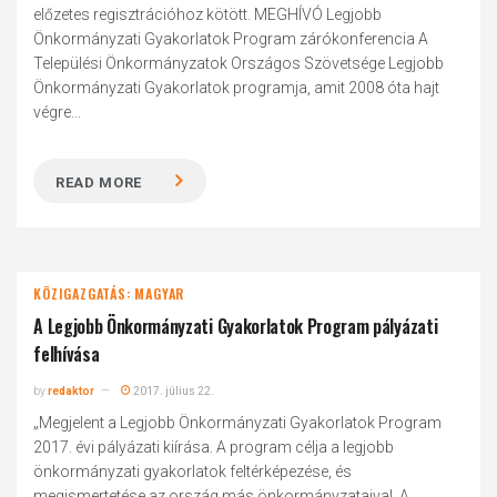
előzetes regisztrációhoz kötött. MEGHÍVÓ Legjobb
Önkormányzati Gyakorlatok Program zárókonferencia A
Települési Önkormányzatok Országos Szövetsége Legjobb
Önkormányzati Gyakorlatok programja, amit 2008 óta hajt
végre...
READ MORE
KÖZIGAZGATÁS: MAGYAR
A Legjobb Önkormányzati Gyakorlatok Program pályázati
felhívása
by
redaktor
2017. július 22.
„Megjelent a Legjobb Önkormányzati Gyakorlatok Program
2017. évi pályázati kiírása. A program célja a legjobb
önkormányzati gyakorlatok feltérképezése, és
megismertetése az ország más önkormányzataival. A