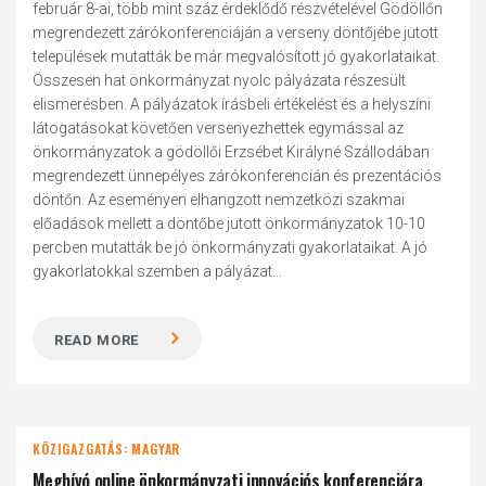
február 8-ai, több mint száz érdeklődő részvételével Gödöllőn
megrendezett zárókonferenciáján a verseny döntőjébe jutott
települések mutatták be már megvalósított jó gyakorlataikat.
Összesen hat önkormányzat nyolc pályázata részesült
elismerésben. A pályázatok írásbeli értékelést és a helyszíni
látogatásokat követően versenyezhettek egymással az
önkormányzatok a gödöllői Erzsébet Királyné Szállodában
megrendezett ünnepélyes zárókonferencián és prezentációs
döntőn. Az eseményen elhangzott nemzetközi szakmai
előadások mellett a döntőbe jutott önkormányzatok 10-10
percben mutatták be jó önkormányzati gyakorlataikat. A jó
gyakorlatokkal szemben a pályázat...
READ MORE
KÖZIGAZGATÁS: MAGYAR
Meghívó online önkormányzati innovációs konferenciára