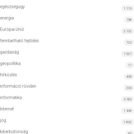
egészségügy
1 115
energia
708
Európai Unió
2 152
fenntartható fejlődés
725
gazdaság
7 027
geopolitika
17
hírközlés
406
információ röviden
203
informatika
3 780
Internet
1 449
jog
1 802
kiberbiztonság
62