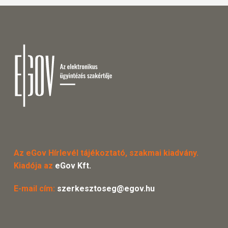
Az eGov Hírlevél tájékoztató, szakmai kiadvány.
Kiadója az
eGov Kft.
E-mail cím:
szerkesztoseg@egov.hu