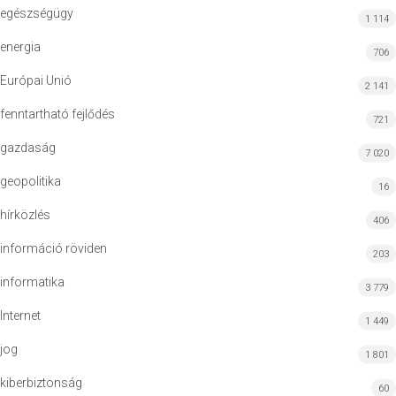
egészségügy
1 114
energia
706
Európai Unió
2 141
fenntartható fejlődés
721
gazdaság
7 020
geopolitika
16
hírközlés
406
információ röviden
203
informatika
3 779
Internet
1 449
jog
1 801
kiberbiztonság
60