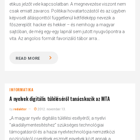
etikus jelzőt vele kapcsolatban. A megnevezése viszont nem
csak emiatt zavaros. Politikai hovatartozástól és az ügyben
képviselt állásponttól függetlenül kétféleképp nevezik a
főszereplőt: hacker és hekker – és nemhogy a magyar
sajtóban, de még egy-egy lapnál sem jutott nyugvópontra a
vita. Az angolos formát favorizáló tábor arra...
READ MORE
INFORMATIKA
A nyelvek digitális túléléséről tanácskozik az MTA
by
redaktor
2012. november 13.
„A magyar nyelv digitális túlélési esélyéről, a nyelvi
"akadálymentesítéshez" szükséges technológiai
támogatásról és a hazai nyelvtechnológia nemzetközi
pozíciójáról cserélnek eszmét egyebek közt annak a