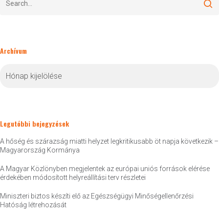
Archívum
Archívum
Legutóbbi bejegyzések
A hőség és szárazság miatti helyzet legkritikusabb öt napja következik –
Magyarország Kormánya
A Magyar Közlönyben megjelentek az európai uniós források elérése
érdekében módosított helyreállítási terv részletei
Miniszteri biztos készíti elő az Egészségügyi Minőségellenőrzési
Hatóság létrehozását