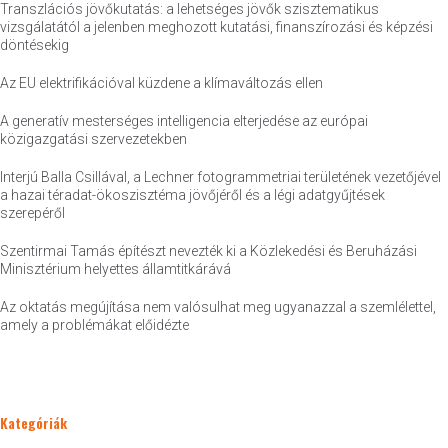
Transzlációs jövőkutatás: a lehetséges jövők szisztematikus
vizsgálatától a jelenben meghozott kutatási, finanszírozási és képzési
döntésekig
Az EU elektrifikációval küzdene a klímaváltozás ellen
A generatív mesterséges intelligencia elterjedése az európai
közigazgatási szervezetekben
Interjú Balla Csillával, a Lechner fotogrammetriai területének vezetőjével
a hazai téradat-ökoszisztéma jövőjéről és a légi adatgyűjtések
szerepéről
Szentirmai Tamás építészt nevezték ki a Közlekedési és Beruházási
Minisztérium helyettes államtitkárává
Az oktatás megújítása nem valósulhat meg ugyanazzal a szemlélettel,
amely a problémákat előidézte
Kategóriák