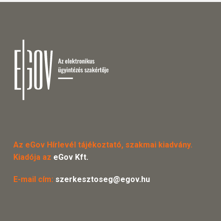
Az eGov Hírlevél tájékoztató, szakmai kiadvány.
Kiadója az
eGov Kft.
E-mail cím:
szerkesztoseg@egov.hu