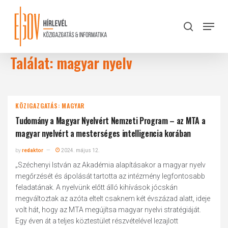
Skip
to
Menu
search
main
Close
content
Menu
Találat: magyar nyelv
KÖZIGAZGATÁS: MAGYAR
Tudomány a Magyar Nyelvért Nemzeti Program – az MTA a
magyar nyelvért a mesterséges intelligencia korában
by
redaktor
2024. május 12.
„Széchenyi István az Akadémia alapításakor a magyar nyelv
megőrzését és ápolását tartotta az intézmény legfontosabb
feladatának. A nyelvünk előtt álló kihívások jócskán
megváltoztak az azóta eltelt csaknem két évszázad alatt, ideje
volt hát, hogy az MTA megújítsa magyar nyelvi stratégiáját.
Egy éven át a teljes köztestület részvételével lezajlott