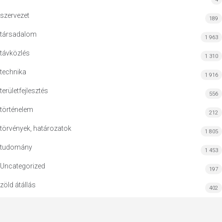
szervezet
189
társadalom
1 963
távközlés
1 310
technika
1 916
területfejlesztés
556
történelem
212
törvények, határozatok
1 805
tudomány
1 453
Uncategorized
197
zöld átállás
402