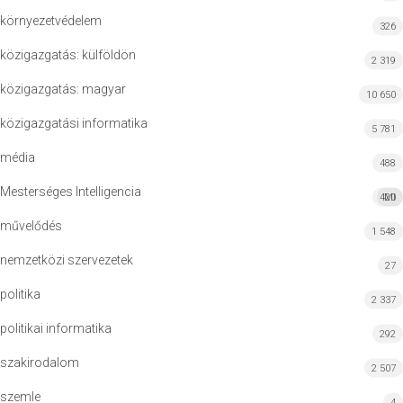
környezetvédelem
326
közigazgatás: külföldön
2 319
közigazgatás: magyar
10 650
közigazgatási informatika
5 781
média
488
Mesterséges Intelligencia
420
MI
művelődés
1 548
nemzetközi szervezetek
27
politika
2 337
politikai informatika
292
szakirodalom
2 507
szemle
4