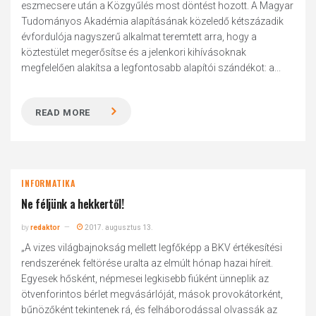
eszmecsere után a Közgyűlés most döntést hozott. A Magyar
Tudományos Akadémia alapításának közeledő kétszázadik
évfordulója nagyszerű alkalmat teremtett arra, hogy a
köztestület megerősítse és a jelenkori kihívásoknak
megfelelően alakítsa a legfontosabb alapítói szándékot: a...
READ MORE
INFORMATIKA
Ne féljünk a hekkertől!
by
redaktor
2017. augusztus 13.
„A vizes világbajnokság mellett legfőképp a BKV értékesítési
rendszerének feltörése uralta az elmúlt hónap hazai híreit.
Egyesek hősként, népmesei legkisebb fiúként ünneplik az
ötvenforintos bérlet megvásárlóját, mások provokátorként,
bűnözőként tekintenek rá, és felháborodással olvassák az